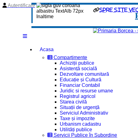
Autentificare
spre site ve
Acasa
Compartimente
Achiziții publice
Asistență socială
Dezvoltare comunitară
Educație și Cultură
Financiar Contabil
Juridic si resurse umane
Registrul agricol
Starea civilă
Situații de urgență
Serviciul Administrativ
Taxe și impozite
Urbanism cadastru
Utilități publice
Servicii Publice în Subordine