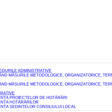
EDURILE ADMINISTRATIVE
ÂND MĂSURILE METODOLOGICE, ORGANIZATORICE, TER
E
ÂND MĂSURILE METODOLOGICE, ORGANIZATORICE, TERME
ERATIVE
DENȚA PROIECTELOR DE HOTĂRÂRI
DENȚA HOTĂRÂRILOR
ENȚA ȘEDINȚELOR CONSILIULUI LOCAL