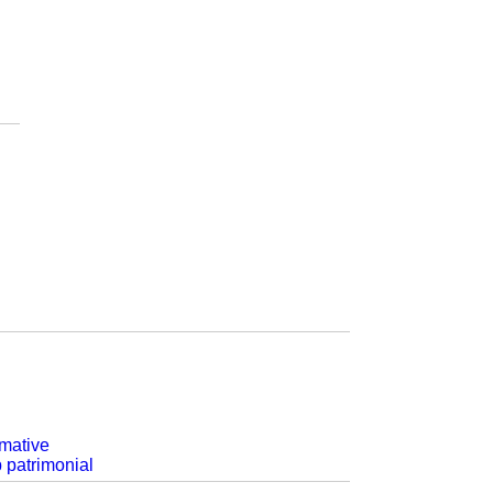
rmative
p patrimonial