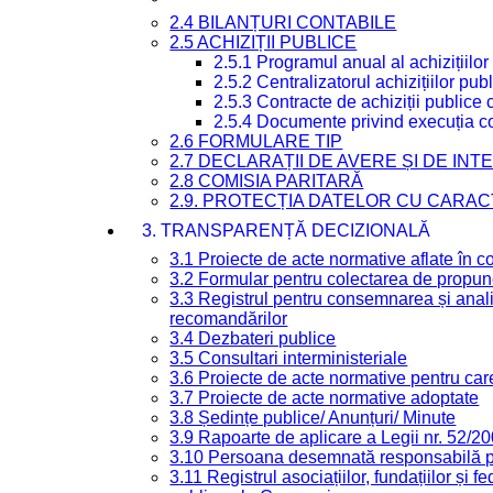
2.4 BILANȚURI CONTABILE
2.5 ACHIZIȚII PUBLICE
2.5.1 Programul anual al achizițiilor
2.5.2 Centralizatorul achizițiilor p
2.5.3 Contracte de achiziții publice
2.5.4 Documente privind execuția co
2.6 FORMULARE TIP
2.7 DECLARAȚII DE AVERE ȘI DE IN
2.8 COMISIA PARITARĂ
2.9. PROTECȚIA DATELOR CU CARA
3. TRANSPARENȚĂ DECIZIONALĂ
3.1 Proiecte de acte normative aflate în c
3.2 Formular pentru colectarea de propune
3.3 Registrul pentru consemnarea și anali
recomandărilor
3.4 Dezbateri publice
3.5 Consultari interministeriale
3.6 Proiecte de acte normative pentru care
3.7 Proiecte de acte normative adoptate
3.8 Ședințe publice/ Anunțuri/ Minute
3.9 Rapoarte de aplicare a Legii nr. 52/2
3.10 Persoana desemnată responsabilă pen
3.11 Registrul asociațiilor, fundațiilor și fe