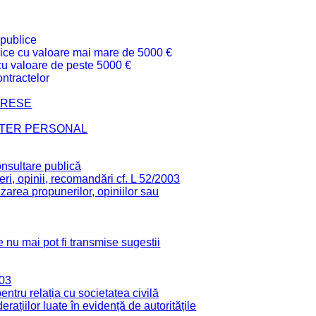
 publice
ublice cu valoare mai mare de 5000 €
 cu valoare de peste 5000 €
ntractelor
TERESE
CTER PERSONAL
onsultare publică
ri, opinii, recomandări cf. L 52/2003
zarea propunerilor, opiniilor sau
 nu mai pot fi transmise sugestii
003
tru relația cu societatea civilă
derațiilor luate în evidență de autoritățile