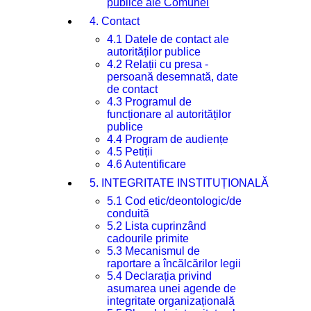
publice ale Comunei
4. Contact
4.1 Datele de contact ale
autorităților publice
4.2 Relații cu presa -
persoană desemnată, date
de contact
4.3 Programul de
funcționare al autorităților
publice
4.4 Program de audiențe
4.5 Petiții
4.6 Autentificare
5. INTEGRITATE INSTITUȚIONALĂ
5.1 Cod etic/deontologic/de
conduită
5.2 Lista cuprinzând
cadourile primite
5.3 Mecanismul de
raportare a încălcărilor legii
5.4 Declarația privind
asumarea unei agende de
integritate organizațională