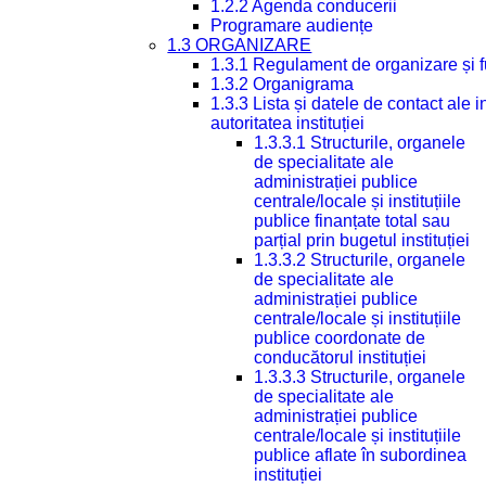
1.2.2 Agenda conducerii
Programare audiențe
1.3 ORGANIZARE
1.3.1 Regulament de organizare și 
1.3.2 Organigrama
1.3.3 Lista și datele de contact ale
autoritatea instituției
1.3.3.1 Structurile, organele
de specialitate ale
administrației publice
centrale/locale și instituțiile
publice finanțate total sau
parțial prin bugetul instituției
1.3.3.2 Structurile, organele
de specialitate ale
administrației publice
centrale/locale și instituțiile
publice coordonate de
conducătorul instituției
1.3.3.3 Structurile, organele
de specialitate ale
administrației publice
centrale/locale și instituțiile
publice aflate în subordinea
instituției