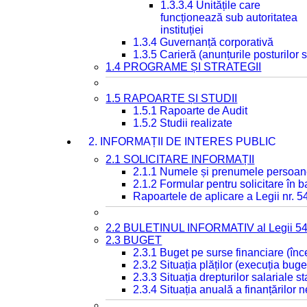
1.3.3.4 Unitățile care
funcționează sub autoritatea
instituției
1.3.4 Guvernanță corporativă
1.3.5 Carieră (anunțurile posturilor
1.4 PROGRAME ȘI STRATEGII
1.5 RAPOARTE ȘI STUDII
1.5.1 Rapoarte de Audit
1.5.2 Studii realizate
2. INFORMAȚII DE INTERES PUBLIC
2.1 SOLICITARE INFORMAȚII
2.1.1 Numele și prenumele persoan
2.1.2 Formular pentru solicitare în 
Rapoartele de aplicare a Legii nr. 
2.2 BULETINUL INFORMATIV al Legii 5
2.3 BUGET
2.3.1 Buget pe surse financiare (în
2.3.2 Situația plăților (execuția buge
2.3.3 Situația drepturilor salariale s
2.3.4 Situația anuală a finanțărilor