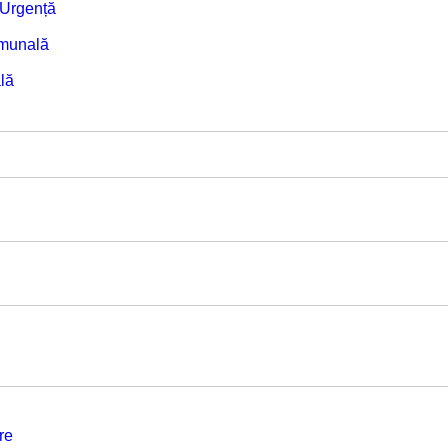
e Urgență
omunală
lă
re