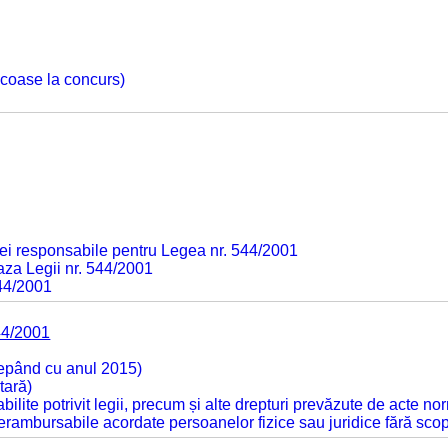
 scoase la concurs)
ei responsabile pentru Legea nr. 544/2001
baza Legii nr. 544/2001
544/2001
44/2001
cepând cu anul 2015)
tară)
tabilite potrivit legii, precum și alte drepturi prevăzute de acte no
 nerambursabile acordate persoanelor fizice sau juridice fără sco