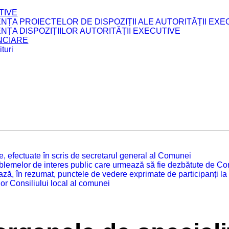
TIVE
ENȚA PROIECTELOR DE DISPOZIȚII ALE AUTORITĂȚII EXE
ENȚA DISPOZIȚIILOR AUTORITĂȚII EXECUTIVE
ANCIARE
turi
tate, efectuate în scris de secretarul general al Comunei
roblemelor de interes public care urmează să fie dezbătute de Con
ză, în rezumat, punctele de vedere exprimate de participanți la
or Consiliului local al comunei