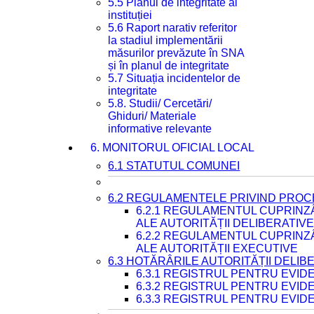
5.5 Planul de integritate al
instituției
5.6 Raport narativ referitor
la stadiul implementării
măsurilor prevăzute în SNA
și în planul de integritate
5.7 Situația incidentelor de
integritate
5.8. Studii/ Cercetări/
Ghiduri/ Materiale
informative relevante
6. MONITORUL OFICIAL LOCAL
6.1 STATUTUL COMUNEI
6.2 REGULAMENTELE PRIVIND PROC
6.2.1 REGULAMENTUL CUPRINZ
ALE AUTORITĂȚII DELIBERATIV
6.2.2 REGULAMENTUL CUPRINZ
ALE AUTORITĂȚII EXECUTIVE
6.3 HOTĂRÂRILE AUTORITĂȚII DELIB
6.3.1 REGISTRUL PENTRU EVI
6.3.2 REGISTRUL PENTRU EVI
6.3.3 REGISTRUL PENTRU EVID