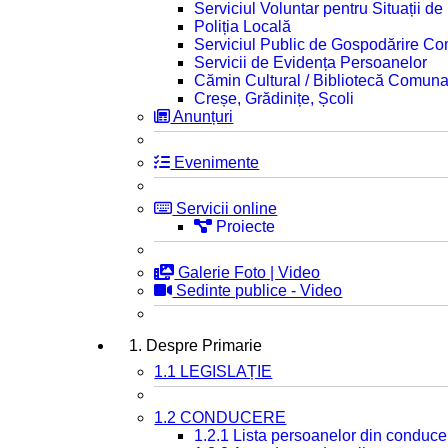
Serviciul Voluntar pentru Situații d
Poliția Locală
Serviciul Public de Gospodărire C
Servicii de Evidența Persoanelor
Cămin Cultural / Bibliotecă Comuna
Creșe, Grădinițe, Școli
Anunțuri
Evenimente
Servicii online
Proiecte
Galerie Foto | Video
Sedinte publice - Video
1. Despre Primarie
1.1 LEGISLAȚIE
1.2 CONDUCERE
1.2.1 Lista persoanelor din conduce