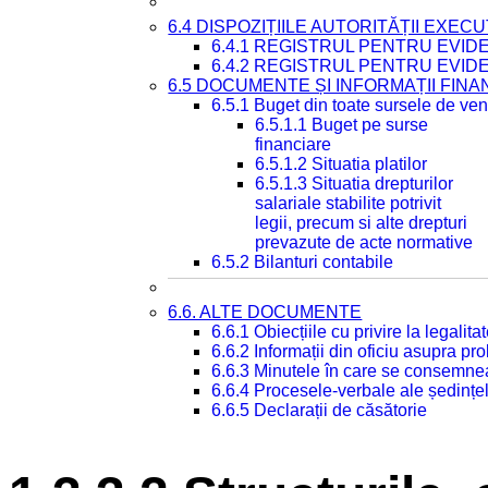
6.4 DISPOZIȚIILE AUTORITĂȚII EXECU
6.4.1 REGISTRUL PENTRU EVID
6.4.2 REGISTRUL PENTRU EVID
6.5 DOCUMENTE ȘI INFORMAȚII FIN
6.5.1 Buget din toate sursele de veni
6.5.1.1 Buget pe surse
financiare
6.5.1.2 Situatia platilor
6.5.1.3 Situatia drepturilor
salariale stabilite potrivit
legii, precum si alte drepturi
prevazute de acte normative
6.5.2 Bilanturi contabile
6.6. ALTE DOCUMENTE
6.6.1 Obiecțiile cu privire la legali
6.6.2 Informații din oficiu asupra p
6.6.3 Minutele în care se consemnea
6.6.4 Procesele-verbale ale ședințel
6.6.5 Declarații de căsătorie