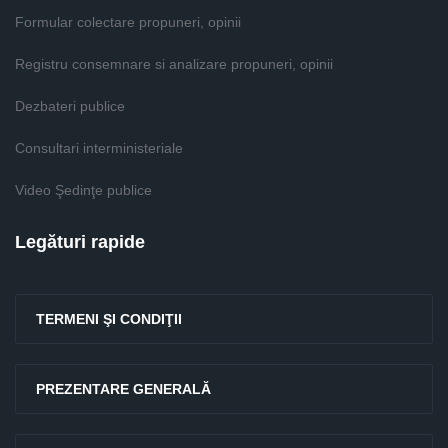
Formular colectare propuneri, opinii
Registru consemnare si analizare propuneri, opinii
Dezbateri publice
Consultari interministeriale
Video Şedinţe publice
Legături rapide
TERMENI ŞI CONDIŢII
PREZENTARE GENERALĂ