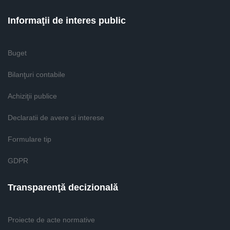
Informaţii de interes public
Buget
Bilanţuri contabile
Achiziţii publice
Declaratii de avere si interese
Formulare tip
GDPR
Transparenţă decizională
Proiecte de acte normative