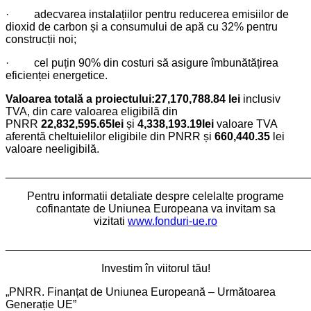
·
adecvarea instalațiilor pentru reducerea emisiilor de
dioxid de carbon și a consumului de apă cu 32% pentru
construcții noi;
·
cel puțin 90% din costuri să asigure îmbunătățirea
eficienței energetice.
Valoarea totală a proiectului:27,170,788.84 lei
inclusiv
TVA, din care valoarea eligibilă din
PNRR
22,832,595.65lei
și
4,338,193.19lei
valoare TVA
aferentă cheltuielilor eligibile din PNRR și
660,440.35
lei
valoare neeligibilă.
________________________________________________
Pentru informatii detaliate despre celelalte programe
cofinantate de Uniunea Europeana va invitam sa
vizitati
www.fonduri-ue.ro
________________________________________________
Investim în viitorul tău!
„PNRR. Finanțat de Uniunea Europeană – Următoarea
Generație UE”