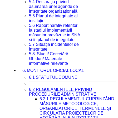
5.4 Declarația privind
asumarea unei agende de
integritate organizațională
5.5 Planul de integritate al
instituției
5.6 Raport narativ referitor
la stadiul implementării
măsurilor prevăzute în SNA
și în planul de integritate
5.7 Situația incidentelor de
integritate
5.8. Studii/ Cercetări/
Ghiduri/ Materiale
informative relevante
6. MONITORUL OFICIAL LOCAL
6.1 STATUTUL COMUNEI
6.2 REGULAMENTELE PRIVIND
PROCEDURILE ADMINISTRATIVE
6.2.1 REGULAMENTUL CUPRINZÂND
MĂSURILE METODOLOGICE,
ORGANIZATORICE, TERMENELE ȘI
CIRCULAȚIA PROIECTELOR DE
HOTĂRÂRI ALE AUTORITĂȚII