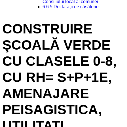
Consiliului local al comunei
6.6.5 Declarații de căsătorie
CONSTRUIRE
ŞCOALĂ VERDE
CU CLASELE 0-8,
CU RH= S+P+1E,
AMENAJARE
PEISAGISTICA,
UTILITATI...