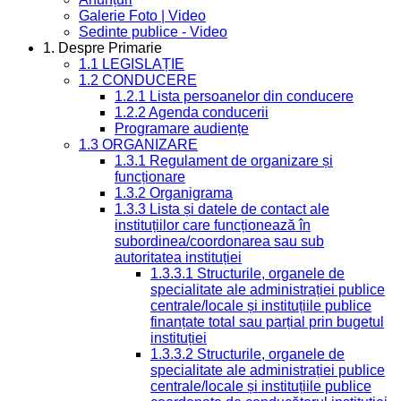
Galerie Foto | Video
Sedinte publice - Video
1. Despre Primarie
1.1 LEGISLAȚIE
1.2 CONDUCERE
1.2.1 Lista persoanelor din conducere
1.2.2 Agenda conducerii
Programare audiențe
1.3 ORGANIZARE
1.3.1 Regulament de organizare și
funcționare
1.3.2 Organigrama
1.3.3 Lista și datele de contact ale
instituțiilor care funcționează în
subordinea/coordonarea sau sub
autoritatea instituției
1.3.3.1 Structurile, organele de
specialitate ale administrației publice
centrale/locale și instituțiile publice
finanțate total sau parțial prin bugetul
instituției
1.3.3.2 Structurile, organele de
specialitate ale administrației publice
centrale/locale și instituțiile publice