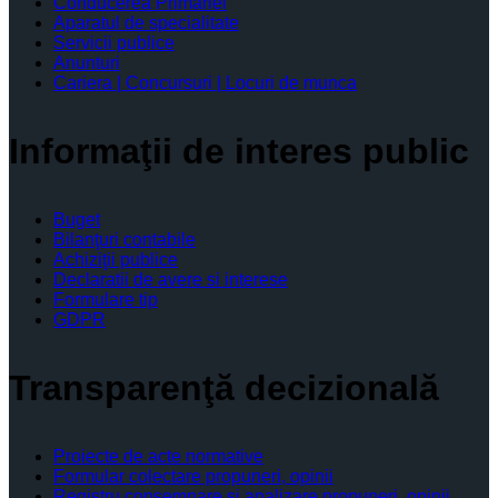
Conducerea Primăriei
Aparatul de specialitate
Servicii publice
Anunturi
Cariera | Concursuri | Locuri de munca
Informaţii de interes public
Buget
Bilanţuri contabile
Achiziţii publice
Declaratii de avere si interese
Formulare tip
GDPR
Transparenţă decizională
Proiecte de acte normative
Formular colectare propuneri, opinii
Registru consemnare si analizare propuneri, opinii