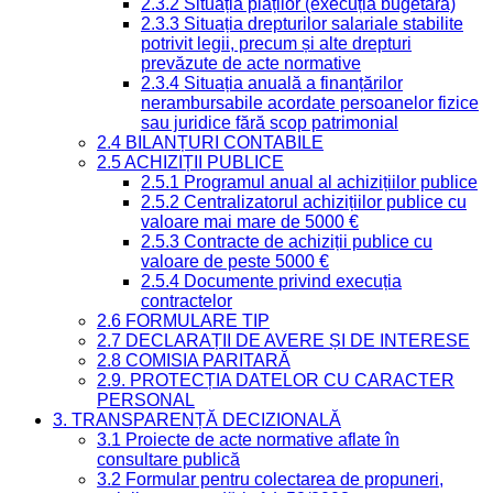
2.3.2 Situația plăților (execuția bugetară)
2.3.3 Situația drepturilor salariale stabilite
potrivit legii, precum și alte drepturi
prevăzute de acte normative
2.3.4 Situația anuală a finanțărilor
nerambursabile acordate persoanelor fizice
sau juridice fără scop patrimonial
2.4 BILANȚURI CONTABILE
2.5 ACHIZIȚII PUBLICE
2.5.1 Programul anual al achizițiilor publice
2.5.2 Centralizatorul achizițiilor publice cu
valoare mai mare de 5000 €
2.5.3 Contracte de achiziții publice cu
valoare de peste 5000 €
2.5.4 Documente privind execuția
contractelor
2.6 FORMULARE TIP
2.7 DECLARAȚII DE AVERE ȘI DE INTERESE
2.8 COMISIA PARITARĂ
2.9. PROTECȚIA DATELOR CU CARACTER
PERSONAL
3. TRANSPARENȚĂ DECIZIONALĂ
3.1 Proiecte de acte normative aflate în
consultare publică
3.2 Formular pentru colectarea de propuneri,