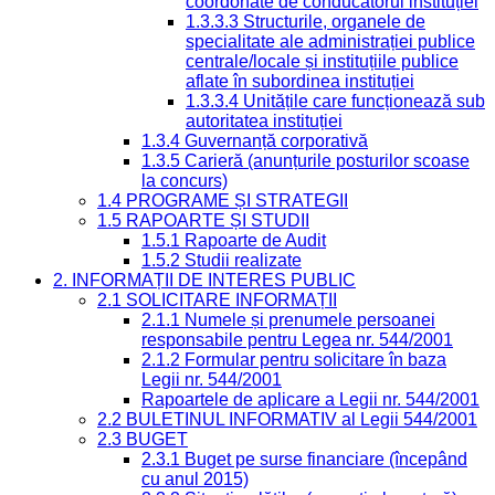
coordonate de conducătorul instituției
1.3.3.3 Structurile, organele de
specialitate ale administrației publice
centrale/locale și instituțiile publice
aflate în subordinea instituției
1.3.3.4 Unitățile care funcționează sub
autoritatea instituției
1.3.4 Guvernanță corporativă
1.3.5 Carieră (anunțurile posturilor scoase
la concurs)
1.4 PROGRAME ȘI STRATEGII
1.5 RAPOARTE ȘI STUDII
1.5.1 Rapoarte de Audit
1.5.2 Studii realizate
2. INFORMAȚII DE INTERES PUBLIC
2.1 SOLICITARE INFORMAȚII
2.1.1 Numele și prenumele persoanei
responsabile pentru Legea nr. 544/2001
2.1.2 Formular pentru solicitare în baza
Legii nr. 544/2001
Rapoartele de aplicare a Legii nr. 544/2001
2.2 BULETINUL INFORMATIV al Legii 544/2001
2.3 BUGET
2.3.1 Buget pe surse financiare (începând
cu anul 2015)