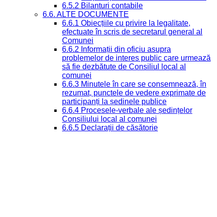
6.5.2 Bilanturi contabile
6.6. ALTE DOCUMENTE
6.6.1 Obiecțiile cu privire la legalitate,
efectuate în scris de secretarul general al
Comunei
6.6.2 Informații din oficiu asupra
problemelor de interes public care urmează
să fie dezbătute de Consiliul local al
comunei
6.6.3 Minutele în care se consemnează, în
rezumat, punctele de vedere exprimate de
participanți la ședinele publice
6.6.4 Procesele-verbale ale ședințelor
Consiliului local al comunei
6.6.5 Declarații de căsătorie