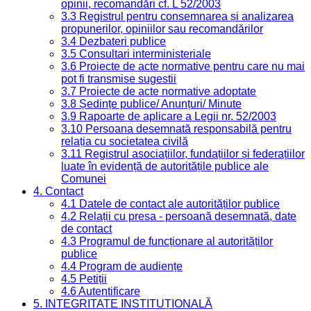
opinii, recomandări cf. L 52/2003
3.3 Registrul pentru consemnarea și analizarea
propunerilor, opiniilor sau recomandărilor
3.4 Dezbateri publice
3.5 Consultari interministeriale
3.6 Proiecte de acte normative pentru care nu mai
pot fi transmise sugestii
3.7 Proiecte de acte normative adoptate
3.8 Ședințe publice/ Anunțuri/ Minute
3.9 Rapoarte de aplicare a Legii nr. 52/2003
3.10 Persoana desemnată responsabilă pentru
relația cu societatea civilă
3.11 Registrul asociațiilor, fundațiilor și federațiilor
luate în evidență de autoritățile publice ale
Comunei
4. Contact
4.1 Datele de contact ale autorităților publice
4.2 Relații cu presa - persoană desemnată, date
de contact
4.3 Programul de funcționare al autorităților
publice
4.4 Program de audiențe
4.5 Petiții
4.6 Autentificare
5. INTEGRITATE INSTITUȚIONALĂ