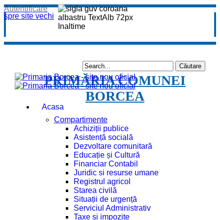
Autentificare
spre site vechi
PRIMĂRIA COMUNEI
BORCEA
Acasa
Compartimente
Achiziții publice
Asistență socială
Dezvoltare comunitară
Educație și Cultură
Financiar Contabil
Juridic si resurse umane
Registrul agricol
Starea civilă
Situații de urgență
Serviciul Administrativ
Taxe și impozite