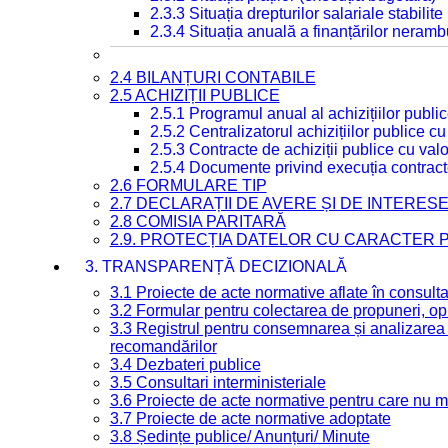
2.3.3 Situația drepturilor salariale stabilit
2.3.4 Situația anuală a finanțărilor neramb
2.4 BILANȚURI CONTABILE
2.5 ACHIZIȚII PUBLICE
2.5.1 Programul anual al achizițiilor publi
2.5.2 Centralizatorul achizițiilor publice 
2.5.3 Contracte de achiziții publice cu va
2.5.4 Documente privind execuția contract
2.6 FORMULARE TIP
2.7 DECLARAȚII DE AVERE ȘI DE INTERES
2.8 COMISIA PARITARĂ
2.9. PROTECȚIA DATELOR CU CARACTER
3. TRANSPARENȚĂ DECIZIONALĂ
3.1 Proiecte de acte normative aflate în consult
3.2 Formular pentru colectarea de propuneri, opi
3.3 Registrul pentru consemnarea și analizarea p
recomandărilor
3.4 Dezbateri publice
3.5 Consultari interministeriale
3.6 Proiecte de acte normative pentru care nu ma
3.7 Proiecte de acte normative adoptate
3.8 Ședințe publice/ Anunțuri/ Minute