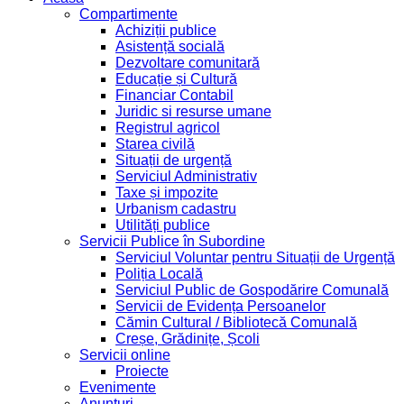
Compartimente
Achiziții publice
Asistență socială
Dezvoltare comunitară
Educație și Cultură
Financiar Contabil
Juridic si resurse umane
Registrul agricol
Starea civilă
Situații de urgență
Serviciul Administrativ
Taxe și impozite
Urbanism cadastru
Utilități publice
Servicii Publice în Subordine
Serviciul Voluntar pentru Situații de Urgență
Poliția Locală
Serviciul Public de Gospodărire Comunală
Servicii de Evidența Persoanelor
Cămin Cultural / Bibliotecă Comunală
Creșe, Grădinițe, Școli
Servicii online
Proiecte
Evenimente
Anunțuri