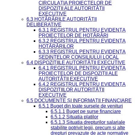
CIRCULAȚIA PROIECTELOR DE
DISPOZIȚII ALE AUTORITĂȚII
EXECUTIVE
6.3 HOTĂRÂRILE AUTORITĂȚII
DELIBERATIVE
6.3.1 REGISTRUL PENTRU EVIDENȚA
PROIECTELOR DE HOTĂRÂRI
6.3.2 REGISTRUL PENTRU EVIDENȚA
HOTĂRÂRILOR
6.3.3 REGISTRUL PENTRU EVIDENȚA
ȘEDINȚELOR CONSILIULUI LOCAL
6.4 DISPOZIȚIILE AUTORITĂȚII EXECUTIVE
6.4.1 REGISTRUL PENTRU EVIDENȚA
PROIECTELOR DE DISPOZIȚII ALE
AUTORITĂȚII EXECUTIVE
6.4.2 REGISTRUL PENTRU EVIDENȚA
DISPOZIȚIILOR AUTORITĂȚII
EXECUTIVE
6.5 DOCUMENTE ȘI INFORMAȚII FINANCIARE
6.5.1 Buget din toate sursele de venituri
6.5.1.1 Buget pe surse financiare
6.5.1.2 Situatia platilor
6.5.1.3 Situatia drepturilor salariale
stabilite potrivit legii, precum si alte
drepturi prevazute de acte normative