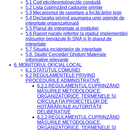
5.1 Cod etic/deontologic/de conduită
5.2 Lista cuprinzând cadourile primite
5.3 Mecanismul de raportare a încălcărilor legii
5.4 Declarația privind asumarea unei agende de
integritate organizațională
5.5 Planul de integritate al instituției
5.6 Raport narativ referitor la stadiul implementării
măsurilor prevăzute în SNA și în planul de
integritate
5.7 Situația incidentelor de integritate
5.8. Studii/ Cercetări/ Ghiduri/ Materiale
informative relevante
6. MONITORUL OFICIAL LOCAL
6.1 STATUTUL COMUNEI
6.2 REGULAMENTELE PRIVIND
PROCEDURILE ADMINISTRATIVE
6.2.1 REGULAMENTUL CUPRINZÂND
MĂSURILE METODOLOGICE,
ORGANIZATORICE, TERMENELE ȘI
CIRCULAȚIA PROIECTELOR DE
HOTĂRÂRI ALE AUTORITĂȚII
DELIBERATIVE
6.2.2 REGULAMENTUL CUPRINZÂND
MĂSURILE METODOLOGICE,
ORGANIZATORICE, TERMENELE ȘI