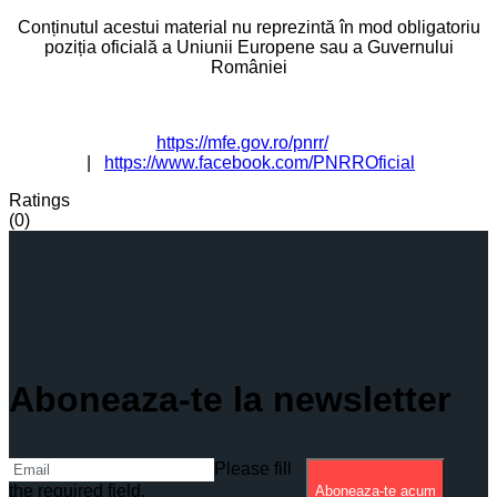
Conținutul acestui material nu reprezintă în mod obligatoriu
poziția oficială a Uniunii Europene sau a Guvernului
României
https://mfe.gov.ro/pnrr/
|
https://www.facebook.com/PNRROficial
Ratings
(0)
Aboneaza-te la newsletter
Please fill
the required field.
Aboneaza-te acum