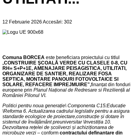
12 Februarie 2026
Accesări: 302
Comuna BORCEA
este beneficiara proiectului cu titlul
„
CONSTRUIRE ŞCOALĂ VERDE CU CLASELE 0-8, CU
RH= S+P+1E, AMENAJARE PEISAGISTICA, UTILITATI,
ORGANIZARE DE SANTIER, REALIZARE FOSA
SEPTICA, MONTARE PANOURI FOTOVOLTAICE SI
SOLARE, REFACERE IMPREJMUIRE”,
finanțat din fonduri
europene prin
Planul Național de Redresare si Reziliență al
României
Pilonul VI.
Politici pentru noua generație\ Componenta C15:Educație
\Reforma
6.
Actualizarea cadrului legislativ pentru a asigura
standarde ecologice de proiectare,construcție și dotare în
sistemul de învățământ preuniversitar \Investiția 10.
Dezvoltarea rețelei de școliverzi și achiziționarea de
microbuze verzi –
conform
contractului de
finantare din