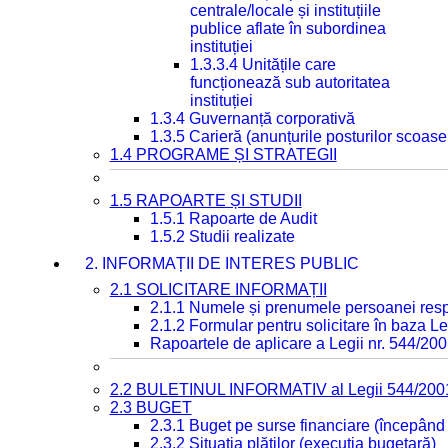
centrale/locale și instituțiile
publice aflate în subordinea
instituției
1.3.3.4 Unitățile care
funcționează sub autoritatea
instituției
1.3.4 Guvernanță corporativă
1.3.5 Carieră (anunțurile posturilor scoase
1.4 PROGRAME ȘI STRATEGII
1.5 RAPOARTE ȘI STUDII
1.5.1 Rapoarte de Audit
1.5.2 Studii realizate
2. INFORMAȚII DE INTERES PUBLIC
2.1 SOLICITARE INFORMAȚII
2.1.1 Numele și prenumele persoanei resp
2.1.2 Formular pentru solicitare în baza Le
Rapoartele de aplicare a Legii nr. 544/20
2.2 BULETINUL INFORMATIV al Legii 544/200
2.3 BUGET
2.3.1 Buget pe surse financiare (începând
2.3.2 Situația plăților (execuția bugetară)