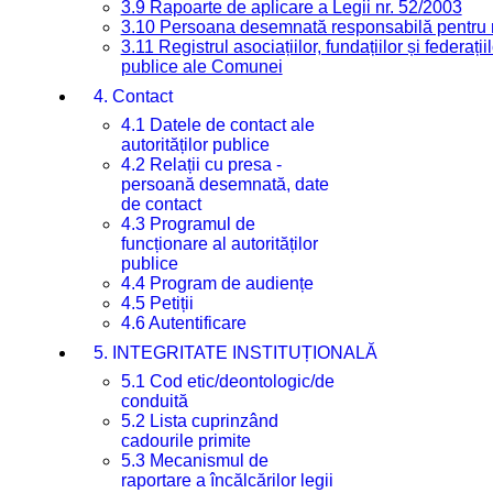
3.9 Rapoarte de aplicare a Legii nr. 52/2003
3.10 Persoana desemnată responsabilă pentru re
3.11 Registrul asociațiilor, fundațiilor și federații
publice ale Comunei
4. Contact
4.1 Datele de contact ale
autorităților publice
4.2 Relații cu presa -
persoană desemnată, date
de contact
4.3 Programul de
funcționare al autorităților
publice
4.4 Program de audiențe
4.5 Petiții
4.6 Autentificare
5. INTEGRITATE INSTITUȚIONALĂ
5.1 Cod etic/deontologic/de
conduită
5.2 Lista cuprinzând
cadourile primite
5.3 Mecanismul de
raportare a încălcărilor legii