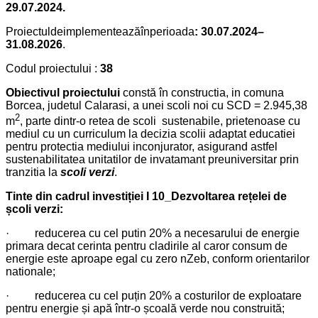
29.07.2024.
Proiectuldeimplementeazăînperioada
: 30.07.2024–
31.08.2026
.
Codul proiectului :
38
Obiectivul proiectului
constă în constructia, in comuna
Borcea, judetul Calarasi, a unei scoli noi cu SCD = 2.945,38
2
m
, parte dintr-o retea de scoli sustenabile, prietenoase cu
mediul cu un curriculum la decizia scolii adaptat educatiei
pentru protectia mediului inconjurator, asigurand astfel
sustenabilitatea unitatilor de invatamant preuniversitar prin
tranzitia la
scoli verzi
.
Tinte din cadrul investiției I 10_Dezvoltarea rețelei de
școli verzi:
·
reducerea cu cel putin 20% a necesarului de energie
primara decat cerinta pentru cladirile al caror consum de
energie este aproape egal cu zero nZeb, conform orientarilor
nationale;
·
reducerea cu cel puțin 20% a costurilor de exploatare
pentru energie și apă într-o școală verde nou construită;