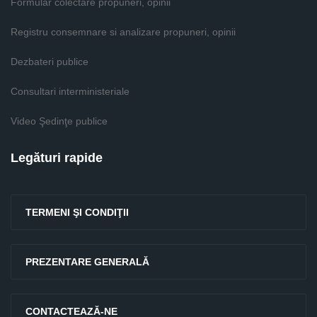
Formular colectare propuneri, opinii
Registru consemnare si analizare propuneri, opinii
Dezbateri publice
Consultari interministeriale
Video Şedinţe publice
Legături rapide
TERMENI ŞI CONDIŢII
PREZENTARE GENERALĂ
CONTACTEAZĂ-NE