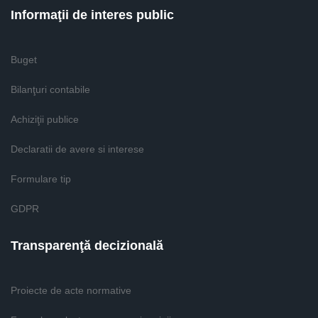
Informaţii de interes public
Buget
Bilanţuri contabile
Achiziţii publice
Declaratii de avere si interese
Formulare tip
GDPR
Transparenţă decizională
Proiecte de acte normative