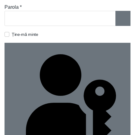
Parola
*
ARAT
Ține-mă minte