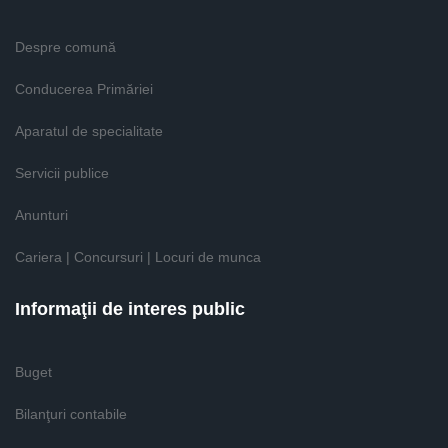
Despre comună
Conducerea Primăriei
Aparatul de specialitate
Servicii publice
Anunturi
Cariera | Concursuri | Locuri de munca
Informaţii de interes public
Buget
Bilanţuri contabile