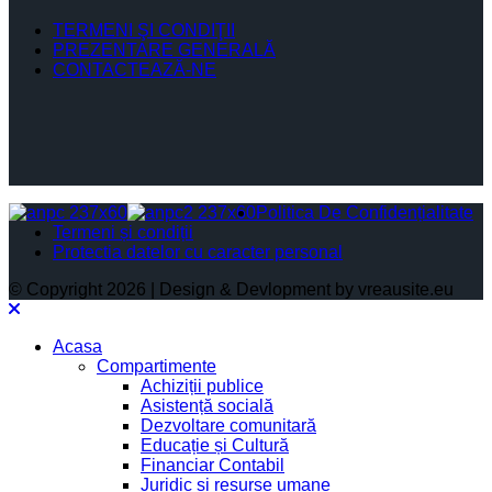
TERMENI ŞI CONDIŢII
PREZENTARE GENERALĂ
CONTACTEAZĂ-NE
Politica De Confidențialitate
Termeni și condiții
Protectia datelor cu caracter personal
© Copyright 2026 | Design & Devlopment by vreausite.eu
Acasa
Compartimente
Achiziții publice
Asistență socială
Dezvoltare comunitară
Educație și Cultură
Financiar Contabil
Juridic si resurse umane