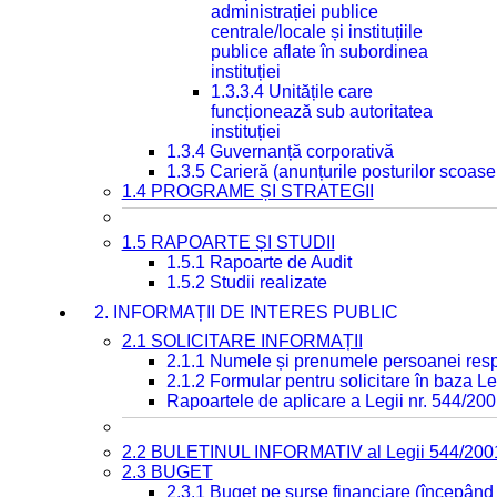
administrației publice
centrale/locale și instituțiile
publice aflate în subordinea
instituției
1.3.3.4 Unitățile care
funcționează sub autoritatea
instituției
1.3.4 Guvernanță corporativă
1.3.5 Carieră (anunțurile posturilor scoase
1.4 PROGRAME ȘI STRATEGII
1.5 RAPOARTE ȘI STUDII
1.5.1 Rapoarte de Audit
1.5.2 Studii realizate
2. INFORMAȚII DE INTERES PUBLIC
2.1 SOLICITARE INFORMAȚII
2.1.1 Numele și prenumele persoanei resp
2.1.2 Formular pentru solicitare în baza Le
Rapoartele de aplicare a Legii nr. 544/20
2.2 BULETINUL INFORMATIV al Legii 544/200
2.3 BUGET
2.3.1 Buget pe surse financiare (începând