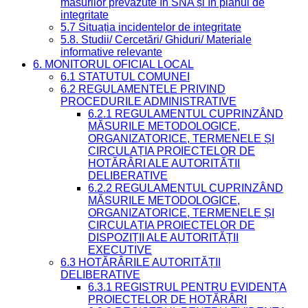
măsurilor prevăzute în SNA și în planul de
integritate
5.7 Situația incidentelor de integritate
5.8. Studii/ Cercetări/ Ghiduri/ Materiale
informative relevante
6. MONITORUL OFICIAL LOCAL
6.1 STATUTUL COMUNEI
6.2 REGULAMENTELE PRIVIND
PROCEDURILE ADMINISTRATIVE
6.2.1 REGULAMENTUL CUPRINZÂND
MĂSURILE METODOLOGICE,
ORGANIZATORICE, TERMENELE ȘI
CIRCULAȚIA PROIECTELOR DE
HOTĂRÂRI ALE AUTORITĂȚII
DELIBERATIVE
6.2.2 REGULAMENTUL CUPRINZÂND
MĂSURILE METODOLOGICE,
ORGANIZATORICE, TERMENELE ȘI
CIRCULAȚIA PROIECTELOR DE
DISPOZIȚII ALE AUTORITĂȚII
EXECUTIVE
6.3 HOTĂRÂRILE AUTORITĂȚII
DELIBERATIVE
6.3.1 REGISTRUL PENTRU EVIDENȚA
PROIECTELOR DE HOTĂRÂRI