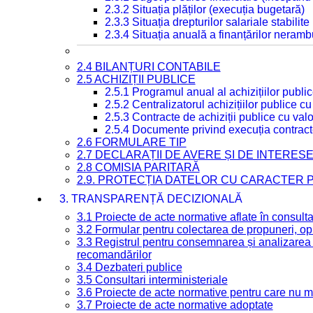
2.3.2 Situația plăților (execuția bugetară)
2.3.3 Situația drepturilor salariale stabilit
2.3.4 Situația anuală a finanțărilor neramb
2.4 BILANȚURI CONTABILE
2.5 ACHIZIȚII PUBLICE
2.5.1 Programul anual al achizițiilor publi
2.5.2 Centralizatorul achizițiilor publice 
2.5.3 Contracte de achiziții publice cu va
2.5.4 Documente privind execuția contract
2.6 FORMULARE TIP
2.7 DECLARAȚII DE AVERE ȘI DE INTERES
2.8 COMISIA PARITARĂ
2.9. PROTECȚIA DATELOR CU CARACTER
3. TRANSPARENȚĂ DECIZIONALĂ
3.1 Proiecte de acte normative aflate în consult
3.2 Formular pentru colectarea de propuneri, opi
3.3 Registrul pentru consemnarea și analizarea p
recomandărilor
3.4 Dezbateri publice
3.5 Consultari interministeriale
3.6 Proiecte de acte normative pentru care nu ma
3.7 Proiecte de acte normative adoptate