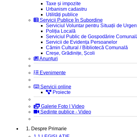
Taxe și impozite
Urbanism cadastru
Utilități publice
Servicii Publice în Subordine
Serviciul Voluntar pentru Situații de Urgen
Poliția Locală
Serviciul Public de Gospodărire Comunal
Servicii de Evidența Persoanelor
Cămin Cultural / Bibliotecă Comunală
Creșe, Grădinițe, Școli
Anunțuri
Evenimente
Servicii online
Proiecte
Galerie Foto | Video
Sedinte publice - Video
1. Despre Primarie
1.1 LEGISLAȚIE