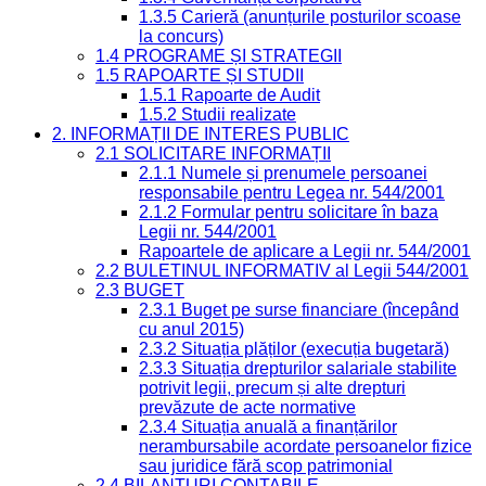
1.3.5 Carieră (anunțurile posturilor scoase
la concurs)
1.4 PROGRAME ȘI STRATEGII
1.5 RAPOARTE ȘI STUDII
1.5.1 Rapoarte de Audit
1.5.2 Studii realizate
2. INFORMAȚII DE INTERES PUBLIC
2.1 SOLICITARE INFORMAȚII
2.1.1 Numele și prenumele persoanei
responsabile pentru Legea nr. 544/2001
2.1.2 Formular pentru solicitare în baza
Legii nr. 544/2001
Rapoartele de aplicare a Legii nr. 544/2001
2.2 BULETINUL INFORMATIV al Legii 544/2001
2.3 BUGET
2.3.1 Buget pe surse financiare (începând
cu anul 2015)
2.3.2 Situația plăților (execuția bugetară)
2.3.3 Situația drepturilor salariale stabilite
potrivit legii, precum și alte drepturi
prevăzute de acte normative
2.3.4 Situația anuală a finanțărilor
nerambursabile acordate persoanelor fizice
sau juridice fără scop patrimonial
2.4 BILANȚURI CONTABILE