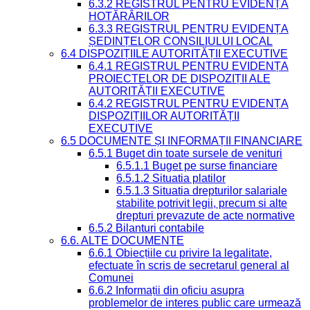
6.3.2 REGISTRUL PENTRU EVIDENȚA
HOTĂRÂRILOR
6.3.3 REGISTRUL PENTRU EVIDENȚA
ȘEDINȚELOR CONSILIULUI LOCAL
6.4 DISPOZIȚIILE AUTORITĂȚII EXECUTIVE
6.4.1 REGISTRUL PENTRU EVIDENȚA
PROIECTELOR DE DISPOZIȚII ALE
AUTORITĂȚII EXECUTIVE
6.4.2 REGISTRUL PENTRU EVIDENȚA
DISPOZIȚIILOR AUTORITĂȚII
EXECUTIVE
6.5 DOCUMENTE ȘI INFORMAȚII FINANCIARE
6.5.1 Buget din toate sursele de venituri
6.5.1.1 Buget pe surse financiare
6.5.1.2 Situatia platilor
6.5.1.3 Situatia drepturilor salariale
stabilite potrivit legii, precum si alte
drepturi prevazute de acte normative
6.5.2 Bilanturi contabile
6.6. ALTE DOCUMENTE
6.6.1 Obiecțiile cu privire la legalitate,
efectuate în scris de secretarul general al
Comunei
6.6.2 Informații din oficiu asupra
problemelor de interes public care urmează