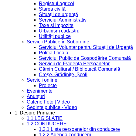
Registrul agricol
Starea civilă
Situații de urgență
Serviciul Administrativ
Taxe și impozite
Urbanism cadastru
Utilități publice
Servicii Publice în Subordine
Serviciul Voluntar pentru Situații de Urgență
Poliția Locală
Serviciul Public de Gospodărire Comunală
Servicii de Evidența Persoanelor
Cămin Cultural / Bibliotecă Comunală
Creșe, Grădinițe, Școli
Servicii online
Proiecte
Evenimente
Anunțuri
Galerie Foto | Video
Sedinte publice - Video
1. Despre Primarie
1.1 LEGISLAȚIE
1.2 CONDUCERE
1.2.1 Lista persoanelor din conducere
1.2.2 Agenda conducerii