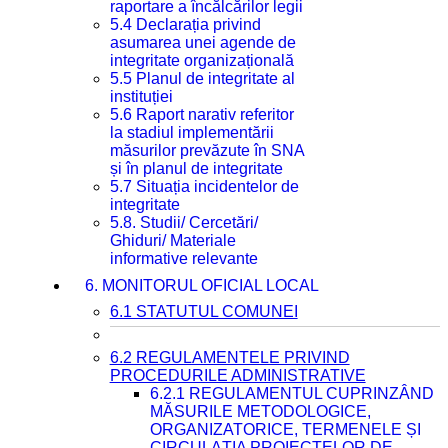
raportare a încălcărilor legii
5.4 Declarația privind
asumarea unei agende de
integritate organizațională
5.5 Planul de integritate al
instituției
5.6 Raport narativ referitor
la stadiul implementării
măsurilor prevăzute în SNA
și în planul de integritate
5.7 Situația incidentelor de
integritate
5.8. Studii/ Cercetări/
Ghiduri/ Materiale
informative relevante
6. MONITORUL OFICIAL LOCAL
6.1 STATUTUL COMUNEI
6.2 REGULAMENTELE PRIVIND
PROCEDURILE ADMINISTRATIVE
6.2.1 REGULAMENTUL CUPRINZÂND
MĂSURILE METODOLOGICE,
ORGANIZATORICE, TERMENELE ȘI
CIRCULAȚIA PROIECTELOR DE