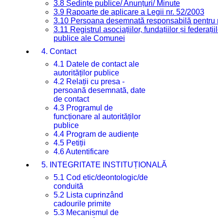
3.8 Ședințe publice/ Anunțuri/ Minute
3.9 Rapoarte de aplicare a Legii nr. 52/2003
3.10 Persoana desemnată responsabilă pentru re
3.11 Registrul asociațiilor, fundațiilor și federații
publice ale Comunei
4. Contact
4.1 Datele de contact ale
autorităților publice
4.2 Relații cu presa -
persoană desemnată, date
de contact
4.3 Programul de
funcționare al autorităților
publice
4.4 Program de audiențe
4.5 Petiții
4.6 Autentificare
5. INTEGRITATE INSTITUȚIONALĂ
5.1 Cod etic/deontologic/de
conduită
5.2 Lista cuprinzând
cadourile primite
5.3 Mecanismul de