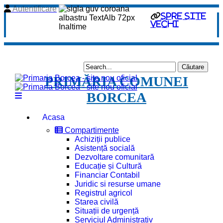
Autentificare
spre site
vechi
PRIMĂRIA COMUNEI
BORCEA
Acasa
Compartimente
Achiziții publice
Asistență socială
Dezvoltare comunitară
Educație și Cultură
Financiar Contabil
Juridic si resurse umane
Registrul agricol
Starea civilă
Situații de urgență
Serviciul Administrativ