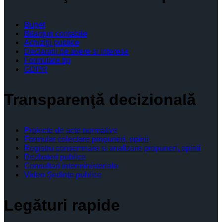
Buget
Bilanţuri contabile
Achiziţii publice
Declaratii de avere si interese
Formulare tip
GDPR
Transparenţă decizională
Proiecte de acte normative
Formular colectare propuneri, opinii
Registru consemnare si analizare propuneri, opinii
Dezbateri publice
Consultari interministeriale
Video Şedinţe publice
Legături rapide