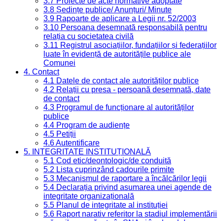
3.7 Proiecte de acte normative adoptate
3.8 Ședințe publice/ Anunțuri/ Minute
3.9 Rapoarte de aplicare a Legii nr. 52/2003
3.10 Persoana desemnată responsabilă pentru
relația cu societatea civilă
3.11 Registrul asociațiilor, fundațiilor și federațiilor
luate în evidență de autoritățile publice ale
Comunei
4. Contact
4.1 Datele de contact ale autorităților publice
4.2 Relații cu presa - persoană desemnată, date
de contact
4.3 Programul de funcționare al autorităților
publice
4.4 Program de audiențe
4.5 Petiții
4.6 Autentificare
5. INTEGRITATE INSTITUȚIONALĂ
5.1 Cod etic/deontologic/de conduită
5.2 Lista cuprinzând cadourile primite
5.3 Mecanismul de raportare a încălcărilor legii
5.4 Declarația privind asumarea unei agende de
integritate organizațională
5.5 Planul de integritate al instituției
5.6 Raport narativ referitor la stadiul implementării