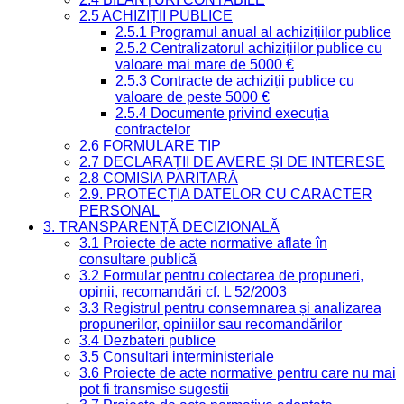
2.5 ACHIZIȚII PUBLICE
2.5.1 Programul anual al achizițiilor publice
2.5.2 Centralizatorul achizițiilor publice cu
valoare mai mare de 5000 €
2.5.3 Contracte de achiziții publice cu
valoare de peste 5000 €
2.5.4 Documente privind execuția
contractelor
2.6 FORMULARE TIP
2.7 DECLARAȚII DE AVERE ȘI DE INTERESE
2.8 COMISIA PARITARĂ
2.9. PROTECȚIA DATELOR CU CARACTER
PERSONAL
3. TRANSPARENȚĂ DECIZIONALĂ
3.1 Proiecte de acte normative aflate în
consultare publică
3.2 Formular pentru colectarea de propuneri,
opinii, recomandări cf. L 52/2003
3.3 Registrul pentru consemnarea și analizarea
propunerilor, opiniilor sau recomandărilor
3.4 Dezbateri publice
3.5 Consultari interministeriale
3.6 Proiecte de acte normative pentru care nu mai
pot fi transmise sugestii