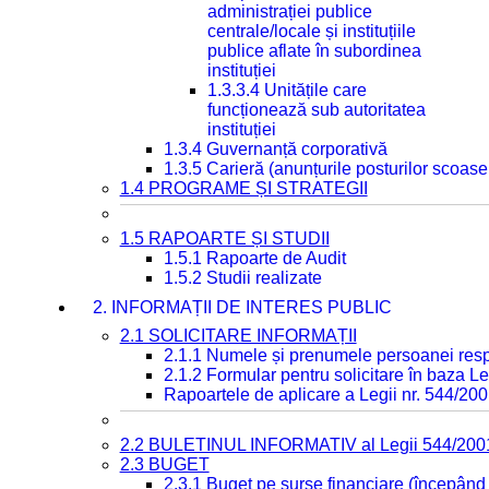
administrației publice
centrale/locale și instituțiile
publice aflate în subordinea
instituției
1.3.3.4 Unitățile care
funcționează sub autoritatea
instituției
1.3.4 Guvernanță corporativă
1.3.5 Carieră (anunțurile posturilor scoase
1.4 PROGRAME ȘI STRATEGII
1.5 RAPOARTE ȘI STUDII
1.5.1 Rapoarte de Audit
1.5.2 Studii realizate
2. INFORMAȚII DE INTERES PUBLIC
2.1 SOLICITARE INFORMAȚII
2.1.1 Numele și prenumele persoanei resp
2.1.2 Formular pentru solicitare în baza Le
Rapoartele de aplicare a Legii nr. 544/20
2.2 BULETINUL INFORMATIV al Legii 544/200
2.3 BUGET
2.3.1 Buget pe surse financiare (începând