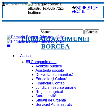
Autentificare
spre site
vechi
PRIMĂRIA COMUNEI
BORCEA
Acasa
Compartimente
Achiziții publice
Asistență socială
Dezvoltare comunitară
Educație și Cultură
Financiar Contabil
Juridic si resurse umane
Registrul agricol
Starea civilă
Situații de urgență
Serviciul Administrativ