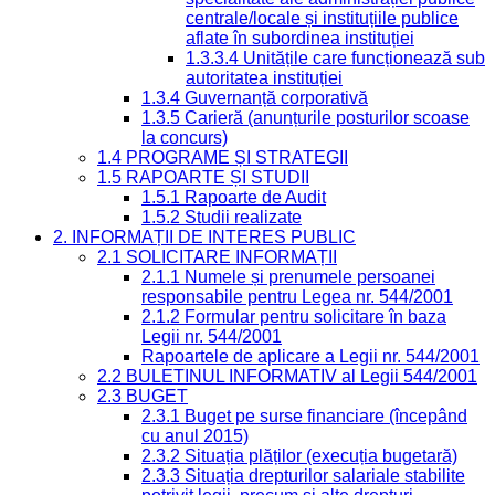
centrale/locale și instituțiile publice
aflate în subordinea instituției
1.3.3.4 Unitățile care funcționează sub
autoritatea instituției
1.3.4 Guvernanță corporativă
1.3.5 Carieră (anunțurile posturilor scoase
la concurs)
1.4 PROGRAME ȘI STRATEGII
1.5 RAPOARTE ȘI STUDII
1.5.1 Rapoarte de Audit
1.5.2 Studii realizate
2. INFORMAȚII DE INTERES PUBLIC
2.1 SOLICITARE INFORMAȚII
2.1.1 Numele și prenumele persoanei
responsabile pentru Legea nr. 544/2001
2.1.2 Formular pentru solicitare în baza
Legii nr. 544/2001
Rapoartele de aplicare a Legii nr. 544/2001
2.2 BULETINUL INFORMATIV al Legii 544/2001
2.3 BUGET
2.3.1 Buget pe surse financiare (începând
cu anul 2015)
2.3.2 Situația plăților (execuția bugetară)
2.3.3 Situația drepturilor salariale stabilite