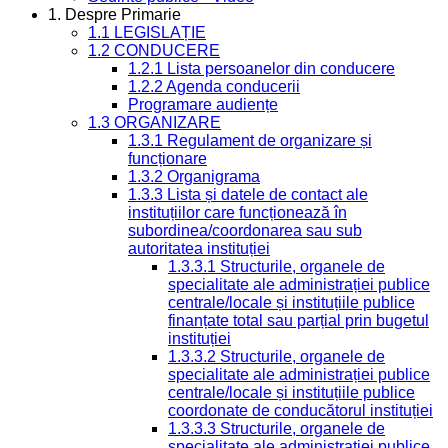
1. Despre Primarie
1.1 LEGISLAȚIE
1.2 CONDUCERE
1.2.1 Lista persoanelor din conducere
1.2.2 Agenda conducerii
Programare audiențe
1.3 ORGANIZARE
1.3.1 Regulament de organizare și
funcționare
1.3.2 Organigrama
1.3.3 Lista și datele de contact ale
instituțiilor care funcționează în
subordinea/coordonarea sau sub
autoritatea instituției
1.3.3.1 Structurile, organele de
specialitate ale administrației publice
centrale/locale și instituțiile publice
finanțate total sau parțial prin bugetul
instituției
1.3.3.2 Structurile, organele de
specialitate ale administrației publice
centrale/locale și instituțiile publice
coordonate de conducătorul instituției
1.3.3.3 Structurile, organele de
specialitate ale administrației publice