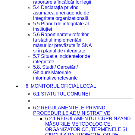
raportare a încălcărilor legii
5.4 Declarația privind
asumarea unei agende de
integritate organizațională
5.5 Planul de integritate al
instituției
5.6 Raport narativ referitor
la stadiul implementării
măsurilor prevăzute în SNA
și în planul de integritate
5.7 Situația incidentelor de
integritate
5.8. Studii/ Cercetări/
Ghiduri/ Materiale
informative relevante
6. MONITORUL OFICIAL LOCAL
6.1 STATUTUL COMUNEI
6.2 REGULAMENTELE PRIVIND
PROCEDURILE ADMINISTRATIVE
6.2.1 REGULAMENTUL CUPRINZÂND
MĂSURILE METODOLOGICE,
ORGANIZATORICE, TERMENELE ȘI
CIRCULAȚIA PROIECTELOR DE