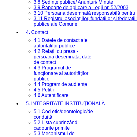
3.8 Ședințe publice/ Anunțuri/ Minute
3.9 Rapoarte de aplicare a Legii nr. 52/2003
3.10 Persoana desemnată responsabilă pentru re
3.11 Registrul asociațiilor, fundațiilor și federații
publice ale Comunei
4. Contact
4.1 Datele de contact ale
autorităților publice
4.2 Relații cu presa -
persoană desemnată, date
de contact
4.3 Programul de
funcționare al autorităților
publice
4.4 Program de audiențe
4.5 Petiții
4.6 Autentificare
5. INTEGRITATE INSTITUȚIONALĂ
5.1 Cod etic/deontologic/de
conduită
5.2 Lista cuprinzând
cadourile primite
5.3 Mecanismul de