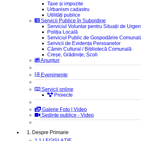
Taxe și impozite
Urbanism cadastru
Utilități publice
Servicii Publice în Subordine
Serviciul Voluntar pentru Situații de Urgen
Poliția Locală
Serviciul Public de Gospodărire Comunal
Servicii de Evidența Persoanelor
Cămin Cultural / Bibliotecă Comunală
Creșe, Grădinițe, Școli
Anunțuri
Evenimente
Servicii online
Proiecte
Galerie Foto | Video
Sedinte publice - Video
1. Despre Primarie
1.1 LEGISLAȚIE