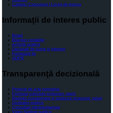
Cariera | Concursuri | Locuri de munca
Informaţii de interes public
Buget
Bilanţuri contabile
Achiziţii publice
Declaratii de avere si interese
Formulare tip
GDPR
Transparenţă decizională
Proiecte de acte normative
Formular colectare propuneri, opinii
Registru consemnare si analizare propuneri, opinii
Dezbateri publice
Consultari interministeriale
Video Şedinţe publice