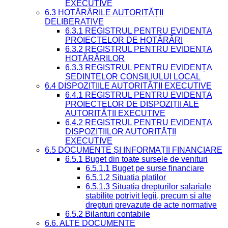
EXECUTIVE
6.3 HOTĂRÂRILE AUTORITĂȚII
DELIBERATIVE
6.3.1 REGISTRUL PENTRU EVIDENȚA
PROIECTELOR DE HOTĂRÂRI
6.3.2 REGISTRUL PENTRU EVIDENȚA
HOTĂRÂRILOR
6.3.3 REGISTRUL PENTRU EVIDENȚA
ȘEDINȚELOR CONSILIULUI LOCAL
6.4 DISPOZIȚIILE AUTORITĂȚII EXECUTIVE
6.4.1 REGISTRUL PENTRU EVIDENȚA
PROIECTELOR DE DISPOZIȚII ALE
AUTORITĂȚII EXECUTIVE
6.4.2 REGISTRUL PENTRU EVIDENȚA
DISPOZIȚIILOR AUTORITĂȚII
EXECUTIVE
6.5 DOCUMENTE ȘI INFORMAȚII FINANCIARE
6.5.1 Buget din toate sursele de venituri
6.5.1.1 Buget pe surse financiare
6.5.1.2 Situatia platilor
6.5.1.3 Situatia drepturilor salariale
stabilite potrivit legii, precum si alte
drepturi prevazute de acte normative
6.5.2 Bilanturi contabile
6.6. ALTE DOCUMENTE