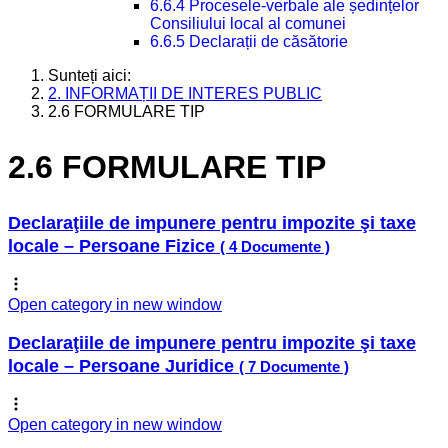
6.6.4 Procesele-verbale ale ședințelor
Consiliului local al comunei
6.6.5 Declarații de căsătorie
Sunteți aici:
2. INFORMAȚII DE INTERES PUBLIC
2.6 FORMULARE TIP
2.6 FORMULARE TIP
Declaraţiile de impunere pentru impozite şi taxe
locale – Persoane Fizice
( 4 Documente )
Open category in new window
Declaraţiile de impunere pentru impozite şi taxe
locale – Persoane Juridice
( 7 Documente )
Open category in new window