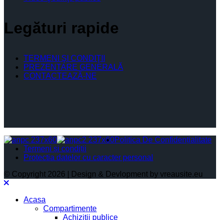
Legături rapide
TERMENI ŞI CONDIŢII
PREZENTARE GENERALĂ
CONTACTEAZĂ-NE
Politica De Confidențialitate
Termeni și condiții
Protectia datelor cu caracter personal
© Copyright 2026 | Design & Devlopment by vreausite.eu
Acasa
Compartimente
Achiziții publice