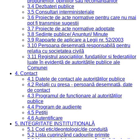
propunerilor, opiniilor sau recomandărilor
3.4 Dezbateri publice
3.5 Consultari interministeriale
3.6 Proiecte de acte normative pentru care nu mai
pot fi transmise sugestii
3.7 Proiecte de acte normative adoptate
3.8 Ședințe publice/ Anunțuri/ Minute
3.9 Rapoarte de aplicare a Legii nr. 52/2003
3.10 Persoana desemnată responsabilă pentru
relația cu societatea civilă
3.11 Registrul asociațiilor, fundațiilor și federațiilor
luate în evidență de autoritățile publice ale
Comunei
4. Contact
4.1 Datele de contact ale autorităților publice
4.2 Relații cu presa - persoană desemnată, date
de contact
4.3 Programul de funcționare al autorităților
publice
4.4 Program de audiențe
4.5 Petiții
4.6 Autentificare
5. INTEGRITATE INSTITUȚIONALĂ
5.1 Cod etic/deontologic/de conduită
5.2 Lista cuprinzând cadourile primite