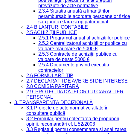
potrivit legii, precum și alte drepturi
prevăzute de acte normative
2.3.4 Situația anuală a finanțărilor
nerambursabile acordate persoanelor fizice
sau juridice fără scop patrimonial
2.4 BILANȚURI CONTABILE
2.5 ACHIZIȚII PUBLICE
2.5.1 Programul anual al achizițiilor publice
2.5.2 Centralizatorul achizițiilor publice cu
valoare mai mare de 5000 €
2.5.3 Contracte de achiziții publice cu
valoare de peste 5000 €
2.5.4 Documente privind execuția
contractelor
2.6 FORMULARE TIP
2.7 DECLARAȚII DE AVERE ȘI DE INTERESE
2.8 COMISIA PARITARĂ
2.9. PROTECȚIA DATELOR CU CARACTER
PERSONAL
3. TRANSPARENȚĂ DECIZIONALĂ
3.1 Proiecte de acte normative aflate în
consultare publică
3.2 Formular pentru colectarea de propuneri,
opinii, recomandări cf. L 52/2003
3.3 Registrul pentru consemnarea și analizarea