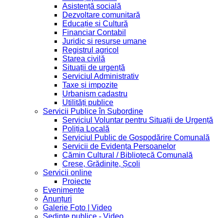
Asistență socială
Dezvoltare comunitară
Educație și Cultură
Financiar Contabil
Juridic si resurse umane
Registrul agricol
Starea civilă
Situații de urgență
Serviciul Administrativ
Taxe și impozite
Urbanism cadastru
Utilități publice
Servicii Publice în Subordine
Serviciul Voluntar pentru Situații de Urgență
Poliția Locală
Serviciul Public de Gospodărire Comunală
Servicii de Evidența Persoanelor
Cămin Cultural / Bibliotecă Comunală
Creșe, Grădinițe, Școli
Servicii online
Proiecte
Evenimente
Anunțuri
Galerie Foto | Video
Sedinte publice - Video