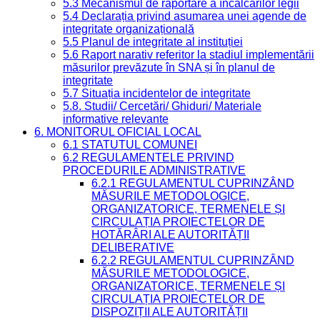
5.3 Mecanismul de raportare a încălcărilor legii
5.4 Declarația privind asumarea unei agende de
integritate organizațională
5.5 Planul de integritate al instituției
5.6 Raport narativ referitor la stadiul implementării
măsurilor prevăzute în SNA și în planul de
integritate
5.7 Situația incidentelor de integritate
5.8. Studii/ Cercetări/ Ghiduri/ Materiale
informative relevante
6. MONITORUL OFICIAL LOCAL
6.1 STATUTUL COMUNEI
6.2 REGULAMENTELE PRIVIND
PROCEDURILE ADMINISTRATIVE
6.2.1 REGULAMENTUL CUPRINZÂND
MĂSURILE METODOLOGICE,
ORGANIZATORICE, TERMENELE ȘI
CIRCULAȚIA PROIECTELOR DE
HOTĂRÂRI ALE AUTORITĂȚII
DELIBERATIVE
6.2.2 REGULAMENTUL CUPRINZÂND
MĂSURILE METODOLOGICE,
ORGANIZATORICE, TERMENELE ȘI
CIRCULAȚIA PROIECTELOR DE
DISPOZIȚII ALE AUTORITĂȚII