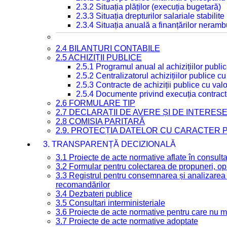
2.3.2 Situația plăților (execuția bugetară)
2.3.3 Situația drepturilor salariale stabilit
2.3.4 Situația anuală a finanțărilor neramb
2.4 BILANȚURI CONTABILE
2.5 ACHIZIȚII PUBLICE
2.5.1 Programul anual al achizițiilor publi
2.5.2 Centralizatorul achizițiilor publice 
2.5.3 Contracte de achiziții publice cu va
2.5.4 Documente privind execuția contract
2.6 FORMULARE TIP
2.7 DECLARAȚII DE AVERE ȘI DE INTERES
2.8 COMISIA PARITARĂ
2.9. PROTECȚIA DATELOR CU CARACTER
3. TRANSPARENȚĂ DECIZIONALĂ
3.1 Proiecte de acte normative aflate în consult
3.2 Formular pentru colectarea de propuneri, opi
3.3 Registrul pentru consemnarea și analizarea p
recomandărilor
3.4 Dezbateri publice
3.5 Consultari interministeriale
3.6 Proiecte de acte normative pentru care nu ma
3.7 Proiecte de acte normative adoptate