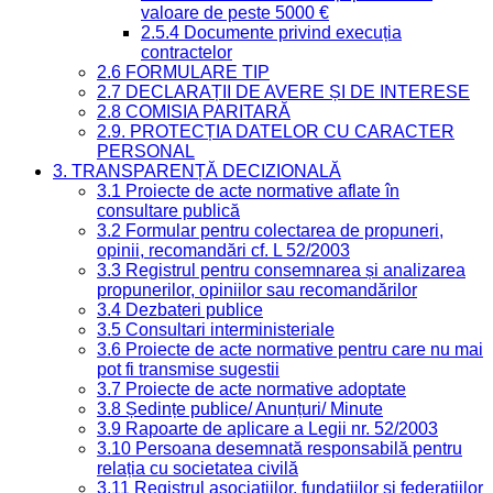
valoare de peste 5000 €
2.5.4 Documente privind execuția
contractelor
2.6 FORMULARE TIP
2.7 DECLARAȚII DE AVERE ȘI DE INTERESE
2.8 COMISIA PARITARĂ
2.9. PROTECȚIA DATELOR CU CARACTER
PERSONAL
3. TRANSPARENȚĂ DECIZIONALĂ
3.1 Proiecte de acte normative aflate în
consultare publică
3.2 Formular pentru colectarea de propuneri,
opinii, recomandări cf. L 52/2003
3.3 Registrul pentru consemnarea și analizarea
propunerilor, opiniilor sau recomandărilor
3.4 Dezbateri publice
3.5 Consultari interministeriale
3.6 Proiecte de acte normative pentru care nu mai
pot fi transmise sugestii
3.7 Proiecte de acte normative adoptate
3.8 Ședințe publice/ Anunțuri/ Minute
3.9 Rapoarte de aplicare a Legii nr. 52/2003
3.10 Persoana desemnată responsabilă pentru
relația cu societatea civilă
3.11 Registrul asociațiilor, fundațiilor și federațiilor