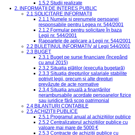
1.5.2 Studii realizate
2. INFORMAȚII DE INTERES PUBLIC
2.1 SOLICITARE INFORMAȚII
2.1.1 Numele și prenumele persoanei
responsabile pentru Legea nr. 544/2001
2.1.2 Formular pentru solicitare în baza
Legii nr. 544/2001
Rapoartele de aplicare a Legii nr. 544/2001
2.2 BULETINUL INFORMATIV al Legii 544/2001
2.3 BUGET
2.3.1 Buget pe surse financiare (începând
cu anul 2015)
2.3.2 Situația plăților (execuția bugetară)
2.3.3 Situația drepturilor salariale stabilite
potrivit legii, precum și alte drepturi
prevăzute de acte normative
2.3.4 Situația anuală a finanțărilor
nerambursabile acordate persoanelor fizice
sau juridice fără scop patrimonial
2.4 BILANȚURI CONTABILE
2.5 ACHIZIȚII PUBLICE
2.5.1 Programul anual al achizițiilor publice
2.5.2 Centralizatorul achizițiilor publice cu
valoare mai mare de 5000 €
2.5.3 Contracte de achiziții publice cu