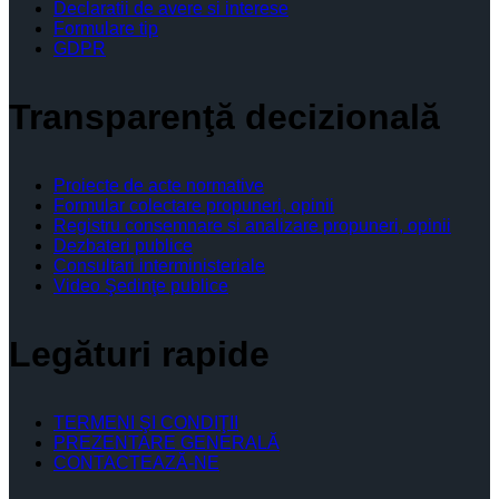
Declaratii de avere si interese
Formulare tip
GDPR
Transparenţă decizională
Proiecte de acte normative
Formular colectare propuneri, opinii
Registru consemnare si analizare propuneri, opinii
Dezbateri publice
Consultari interministeriale
Video Şedinţe publice
Legături rapide
TERMENI ŞI CONDIŢII
PREZENTARE GENERALĂ
CONTACTEAZĂ-NE