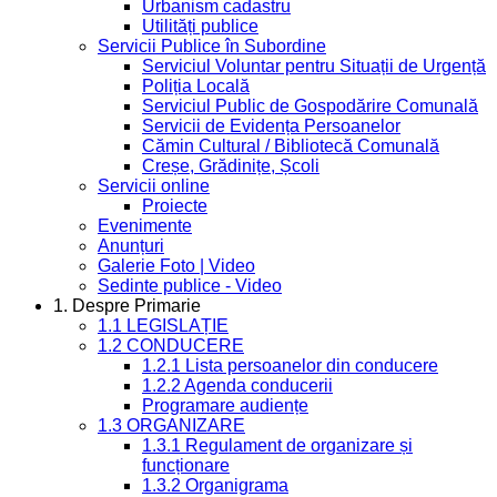
Urbanism cadastru
Utilități publice
Servicii Publice în Subordine
Serviciul Voluntar pentru Situații de Urgență
Poliția Locală
Serviciul Public de Gospodărire Comunală
Servicii de Evidența Persoanelor
Cămin Cultural / Bibliotecă Comunală
Creșe, Grădinițe, Școli
Servicii online
Proiecte
Evenimente
Anunțuri
Galerie Foto | Video
Sedinte publice - Video
1. Despre Primarie
1.1 LEGISLAȚIE
1.2 CONDUCERE
1.2.1 Lista persoanelor din conducere
1.2.2 Agenda conducerii
Programare audiențe
1.3 ORGANIZARE
1.3.1 Regulament de organizare și
funcționare
1.3.2 Organigrama