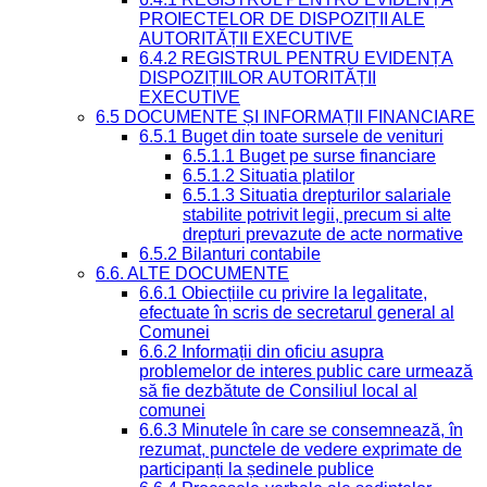
PROIECTELOR DE DISPOZIȚII ALE
AUTORITĂȚII EXECUTIVE
6.4.2 REGISTRUL PENTRU EVIDENȚA
DISPOZIȚIILOR AUTORITĂȚII
EXECUTIVE
6.5 DOCUMENTE ȘI INFORMAȚII FINANCIARE
6.5.1 Buget din toate sursele de venituri
6.5.1.1 Buget pe surse financiare
6.5.1.2 Situatia platilor
6.5.1.3 Situatia drepturilor salariale
stabilite potrivit legii, precum si alte
drepturi prevazute de acte normative
6.5.2 Bilanturi contabile
6.6. ALTE DOCUMENTE
6.6.1 Obiecțiile cu privire la legalitate,
efectuate în scris de secretarul general al
Comunei
6.6.2 Informații din oficiu asupra
problemelor de interes public care urmează
să fie dezbătute de Consiliul local al
comunei
6.6.3 Minutele în care se consemnează, în
rezumat, punctele de vedere exprimate de
participanți la ședinele publice