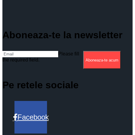
Aboneaza-te la newsletter
Please fill
the required field.
Aboneaza-te acum
Pe retele sociale
Facebook