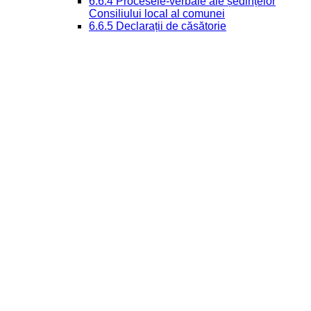
6.6.4 Procesele-verbale ale ședințelor
Consiliului local al comunei
6.6.5 Declarații de căsătorie