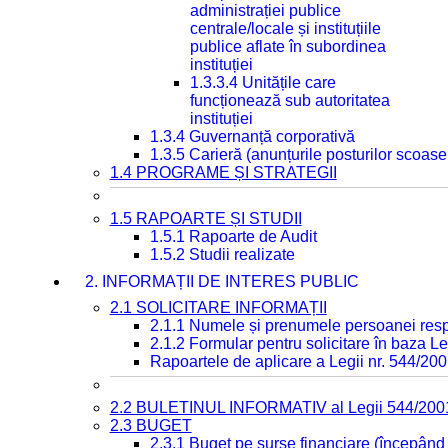
administrației publice
centrale/locale și instituțiile
publice aflate în subordinea
instituției
1.3.3.4 Unitățile care
funcționează sub autoritatea
instituției
1.3.4 Guvernanță corporativă
1.3.5 Carieră (anunțurile posturilor scoase
1.4 PROGRAME ȘI STRATEGII
1.5 RAPOARTE ȘI STUDII
1.5.1 Rapoarte de Audit
1.5.2 Studii realizate
2. INFORMAȚII DE INTERES PUBLIC
2.1 SOLICITARE INFORMAȚII
2.1.1 Numele și prenumele persoanei resp
2.1.2 Formular pentru solicitare în baza Le
Rapoartele de aplicare a Legii nr. 544/20
2.2 BULETINUL INFORMATIV al Legii 544/200
2.3 BUGET
2.3.1 Buget pe surse financiare (începând