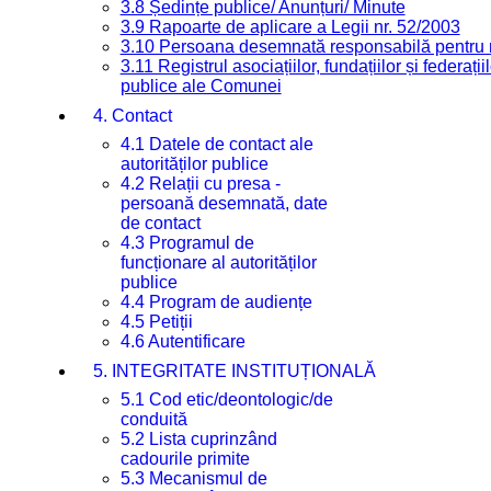
3.8 Ședințe publice/ Anunțuri/ Minute
3.9 Rapoarte de aplicare a Legii nr. 52/2003
3.10 Persoana desemnată responsabilă pentru re
3.11 Registrul asociațiilor, fundațiilor și federații
publice ale Comunei
4. Contact
4.1 Datele de contact ale
autorităților publice
4.2 Relații cu presa -
persoană desemnată, date
de contact
4.3 Programul de
funcționare al autorităților
publice
4.4 Program de audiențe
4.5 Petiții
4.6 Autentificare
5. INTEGRITATE INSTITUȚIONALĂ
5.1 Cod etic/deontologic/de
conduită
5.2 Lista cuprinzând
cadourile primite
5.3 Mecanismul de