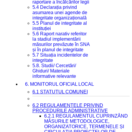
raportare a încălcărilor legii
5.4 Declarația privind
asumarea unei agende de
integritate organizațională
5.5 Planul de integritate al
instituției
5.6 Raport narativ referitor
la stadiul implementării
măsurilor prevăzute în SNA
și în planul de integritate
5.7 Situația incidentelor de
integritate
5.8. Studii/ Cercetări/
Ghiduri/ Materiale
informative relevante
6. MONITORUL OFICIAL LOCAL
6.1 STATUTUL COMUNEI
6.2 REGULAMENTELE PRIVIND
PROCEDURILE ADMINISTRATIVE
6.2.1 REGULAMENTUL CUPRINZÂND
MĂSURILE METODOLOGICE,
ORGANIZATORICE, TERMENELE ȘI
CIRCULAȚIA PROIECTELOR DE