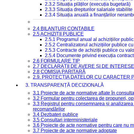
2.3.2 Situația plăților (execuția bugetară)
2.3.3 Situația drepturilor salariale stabilit
2.3.4 Situația anuală a finanțărilor neramb
2.4 BILANȚURI CONTABILE
2.5 ACHIZIȚII PUBLICE
2.5.1 Programul anual al achizițiilor publi
2.5.2 Centralizatorul achizițiilor publice 
2.5.3 Contracte de achiziții publice cu va
2.5.4 Documente privind execuția contract
2.6 FORMULARE TIP
2.7 DECLARAȚII DE AVERE ȘI DE INTERES
2.8 COMISIA PARITARĂ
2.9. PROTECȚIA DATELOR CU CARACTER
3. TRANSPARENȚĂ DECIZIONALĂ
3.1 Proiecte de acte normative aflate în consult
3.2 Formular pentru colectarea de propuneri, opi
3.3 Registrul pentru consemnarea și analizarea p
recomandărilor
3.4 Dezbateri publice
3.5 Consultari interministeriale
3.6 Proiecte de acte normative pentru care nu ma
3.7 Proiecte de acte normative adoptate