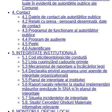
luate în evidență de autoritățile publice ale
Comunei
4. Contact
4.1 Datele de contact ale autorităților publice
4.2 Relații cu presa - persoană desemnată, date
de contact
4.3 Programul de funcționare al autorităților
publice
4.4 Program de audiențe
4.5 Petiții
4.6 Autentificare
5. INTEGRITATE INSTITUȚIONALĂ
5.1 Cod etic/deontologic/de conduită
5.2 Lista cuprinzând cadourile primite
5.3 Mecanismul de raportare a încălcărilor legii
5.4 Declarația privind asumarea unei agende de
integritate organizațională
5.5 Planul de integritate al instituției
5.6 Raport narativ referitor la stadiul implementării
măsurilor prevăzute în SNA și în planul de
integritate
5.7 Situația incidentelor de integritate
5.8. Studii/ Cercetări/ Ghiduri/ Materiale
informative relevante
6. MONITORUL OFICIAL LOCAL