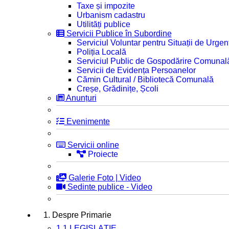
Taxe și impozite
Urbanism cadastru
Utilități publice
Servicii Publice în Subordine
Serviciul Voluntar pentru Situații de Urgen
Poliția Locală
Serviciul Public de Gospodărire Comunal
Servicii de Evidența Persoanelor
Cămin Cultural / Bibliotecă Comunală
Creșe, Grădinițe, Școli
Anunțuri
Evenimente
Servicii online
Proiecte
Galerie Foto | Video
Sedinte publice - Video
1. Despre Primarie
1.1 LEGISLAȚIE