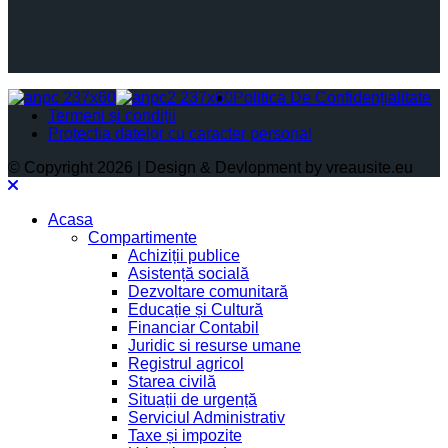
Politica De Confidențialitate
Termeni și condiții
Protectia datelor cu caracter personal
© Copyright 2026 | Design & Devlopment by vreausite.eu
Acasa
Compartimente
Achiziții publice
Asistență socială
Dezvoltare comunitară
Educație și Cultură
Financiar Contabil
Juridic si resurse umane
Registrul agricol
Starea civilă
Situații de urgență
Serviciul Administrativ
Taxe și impozite