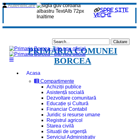
Autentificare
spre site
vechi
PRIMĂRIA COMUNEI
BORCEA
Acasa
Compartimente
Achiziții publice
Asistență socială
Dezvoltare comunitară
Educație și Cultură
Financiar Contabil
Juridic si resurse umane
Registrul agricol
Starea civilă
Situații de urgență
Serviciul Administrativ