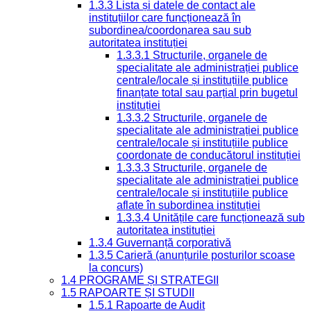
1.3.3 Lista și datele de contact ale
instituțiilor care funcționează în
subordinea/coordonarea sau sub
autoritatea instituției
1.3.3.1 Structurile, organele de
specialitate ale administrației publice
centrale/locale și instituțiile publice
finanțate total sau parțial prin bugetul
instituției
1.3.3.2 Structurile, organele de
specialitate ale administrației publice
centrale/locale și instituțiile publice
coordonate de conducătorul instituției
1.3.3.3 Structurile, organele de
specialitate ale administrației publice
centrale/locale și instituțiile publice
aflate în subordinea instituției
1.3.3.4 Unitățile care funcționează sub
autoritatea instituției
1.3.4 Guvernanță corporativă
1.3.5 Carieră (anunțurile posturilor scoase
la concurs)
1.4 PROGRAME ȘI STRATEGII
1.5 RAPOARTE ȘI STUDII
1.5.1 Rapoarte de Audit