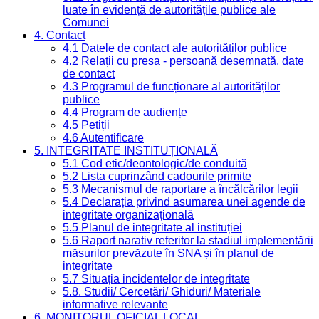
luate în evidență de autoritățile publice ale
Comunei
4. Contact
4.1 Datele de contact ale autorităților publice
4.2 Relații cu presa - persoană desemnată, date
de contact
4.3 Programul de funcționare al autorităților
publice
4.4 Program de audiențe
4.5 Petiții
4.6 Autentificare
5. INTEGRITATE INSTITUȚIONALĂ
5.1 Cod etic/deontologic/de conduită
5.2 Lista cuprinzând cadourile primite
5.3 Mecanismul de raportare a încălcărilor legii
5.4 Declarația privind asumarea unei agende de
integritate organizațională
5.5 Planul de integritate al instituției
5.6 Raport narativ referitor la stadiul implementării
măsurilor prevăzute în SNA și în planul de
integritate
5.7 Situația incidentelor de integritate
5.8. Studii/ Cercetări/ Ghiduri/ Materiale
informative relevante
6. MONITORUL OFICIAL LOCAL