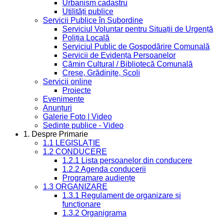
Urbanism cadastru
Utilități publice
Servicii Publice în Subordine
Serviciul Voluntar pentru Situații de Urgență
Poliția Locală
Serviciul Public de Gospodărire Comunală
Servicii de Evidența Persoanelor
Cămin Cultural / Bibliotecă Comunală
Creșe, Grădinițe, Școli
Servicii online
Proiecte
Evenimente
Anunțuri
Galerie Foto | Video
Sedinte publice - Video
1. Despre Primarie
1.1 LEGISLAȚIE
1.2 CONDUCERE
1.2.1 Lista persoanelor din conducere
1.2.2 Agenda conducerii
Programare audiențe
1.3 ORGANIZARE
1.3.1 Regulament de organizare și
funcționare
1.3.2 Organigrama