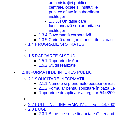
administrației publice
centrale/locale și instituțiile
publice aflate în subordinea
instituției
1.3.3.4 Unitățile care
funcționează sub autoritatea
instituției
1.3.4 Guvernanță corporativă
1.3.5 Carieră (anunțurile posturilor scoase
1.4 PROGRAME ȘI STRATEGII
1.5 RAPOARTE ȘI STUDII
1.5.1 Rapoarte de Audit
1.5.2 Studii realizate
2. INFORMAȚII DE INTERES PUBLIC
2.1 SOLICITARE INFORMAȚII
2.1.1 Numele și prenumele persoanei resp
2.1.2 Formular pentru solicitare în baza Le
Rapoartele de aplicare a Legii nr. 544/20
2.2 BULETINUL INFORMATIV al Legii 544/200
2.3 BUGET
2.3.1 Buget pe surse financiare (începând