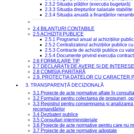
2.3.2 Situația plăților (execuția bugetară)
2.3.3 Situația drepturilor salariale stabilit
2.3.4 Situația anuală a finanțărilor neramb
2.4 BILANȚURI CONTABILE
2.5 ACHIZIȚII PUBLICE
2.5.1 Programul anual al achizițiilor publi
2.5.2 Centralizatorul achizițiilor publice 
2.5.3 Contracte de achiziții publice cu va
2.5.4 Documente privind execuția contract
2.6 FORMULARE TIP
2.7 DECLARAȚII DE AVERE ȘI DE INTERES
2.8 COMISIA PARITARĂ
2.9. PROTECȚIA DATELOR CU CARACTER
3. TRANSPARENȚĂ DECIZIONALĂ
3.1 Proiecte de acte normative aflate în consult
3.2 Formular pentru colectarea de propuneri, opi
3.3 Registrul pentru consemnarea și analizarea p
recomandărilor
3.4 Dezbateri publice
3.5 Consultari interministeriale
3.6 Proiecte de acte normative pentru care nu ma
3.7 Proiecte de acte normative adoptate