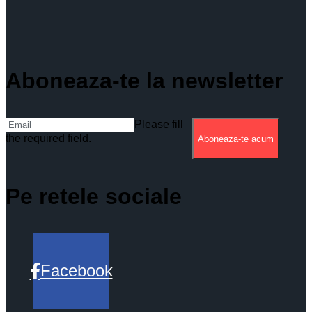
Aboneaza-te la newsletter
Please fill
the required field.
Aboneaza-te acum
Pe retele sociale
Facebook