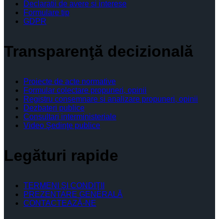
Declaratii de avere si interese
Formulare tip
GDPR
Transparenţă decizională
Proiecte de acte normative
Formular colectare propuneri, opinii
Registru consemnare si analizare propuneri, opinii
Dezbateri publice
Consultari interministeriale
Video Şedinţe publice
Legături rapide
TERMENI ŞI CONDIŢII
PREZENTARE GENERALĂ
CONTACTEAZĂ-NE