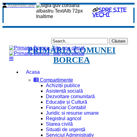
Autentificare
spre site
vechi
PRIMĂRIA COMUNEI
BORCEA
Acasa
Compartimente
Achiziții publice
Asistență socială
Dezvoltare comunitară
Educație și Cultură
Financiar Contabil
Juridic si resurse umane
Registrul agricol
Starea civilă
Situații de urgență
Serviciul Administrativ