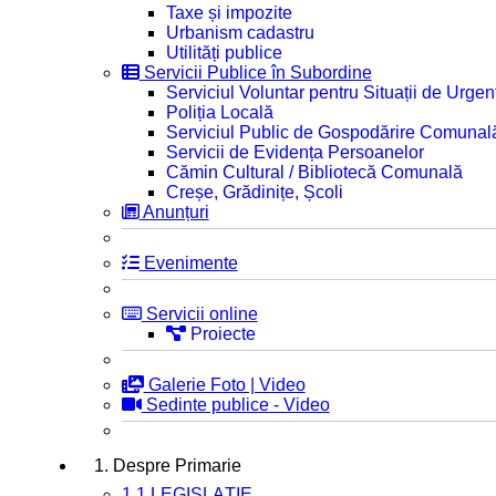
Taxe și impozite
Urbanism cadastru
Utilități publice
Servicii Publice în Subordine
Serviciul Voluntar pentru Situații de Urgen
Poliția Locală
Serviciul Public de Gospodărire Comunal
Servicii de Evidența Persoanelor
Cămin Cultural / Bibliotecă Comunală
Creșe, Grădinițe, Școli
Anunțuri
Evenimente
Servicii online
Proiecte
Galerie Foto | Video
Sedinte publice - Video
1. Despre Primarie
1.1 LEGISLAȚIE