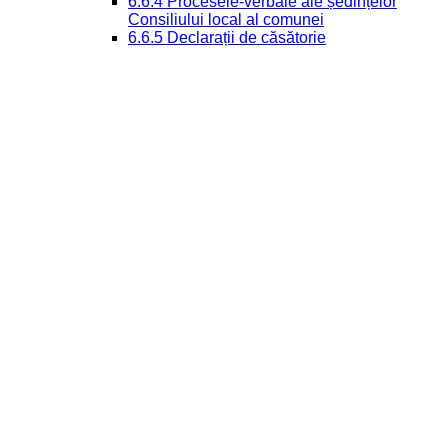
6.6.4 Procesele-verbale ale ședințelor
Consiliului local al comunei
6.6.5 Declarații de căsătorie