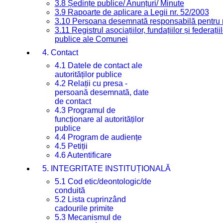
3.8 Ședințe publice/ Anunțuri/ Minute
3.9 Rapoarte de aplicare a Legii nr. 52/2003
3.10 Persoana desemnată responsabilă pentru re
3.11 Registrul asociațiilor, fundațiilor și federații
publice ale Comunei
4. Contact
4.1 Datele de contact ale
autorităților publice
4.2 Relații cu presa -
persoană desemnată, date
de contact
4.3 Programul de
funcționare al autorităților
publice
4.4 Program de audiențe
4.5 Petiții
4.6 Autentificare
5. INTEGRITATE INSTITUȚIONALĂ
5.1 Cod etic/deontologic/de
conduită
5.2 Lista cuprinzând
cadourile primite
5.3 Mecanismul de