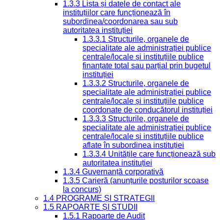
1.3.3 Lista și datele de contact ale
instituțiilor care funcționează în
subordinea/coordonarea sau sub
autoritatea instituției
1.3.3.1 Structurile, organele de
specialitate ale administrației publice
centrale/locale și instituțiile publice
finanțate total sau parțial prin bugetul
instituției
1.3.3.2 Structurile, organele de
specialitate ale administrației publice
centrale/locale și instituțiile publice
coordonate de conducătorul instituției
1.3.3.3 Structurile, organele de
specialitate ale administrației publice
centrale/locale și instituțiile publice
aflate în subordinea instituției
1.3.3.4 Unitățile care funcționează sub
autoritatea instituției
1.3.4 Guvernanță corporativă
1.3.5 Carieră (anunțurile posturilor scoase
la concurs)
1.4 PROGRAME ȘI STRATEGII
1.5 RAPOARTE ȘI STUDII
1.5.1 Rapoarte de Audit