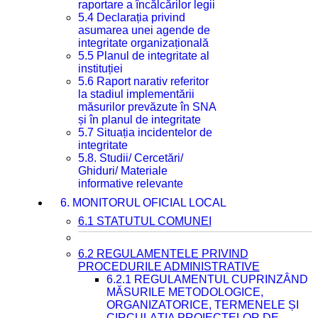
raportare a încălcărilor legii
5.4 Declarația privind
asumarea unei agende de
integritate organizațională
5.5 Planul de integritate al
instituției
5.6 Raport narativ referitor
la stadiul implementării
măsurilor prevăzute în SNA
și în planul de integritate
5.7 Situația incidentelor de
integritate
5.8. Studii/ Cercetări/
Ghiduri/ Materiale
informative relevante
6. MONITORUL OFICIAL LOCAL
6.1 STATUTUL COMUNEI
6.2 REGULAMENTELE PRIVIND
PROCEDURILE ADMINISTRATIVE
6.2.1 REGULAMENTUL CUPRINZÂND
MĂSURILE METODOLOGICE,
ORGANIZATORICE, TERMENELE ȘI
CIRCULAȚIA PROIECTELOR DE