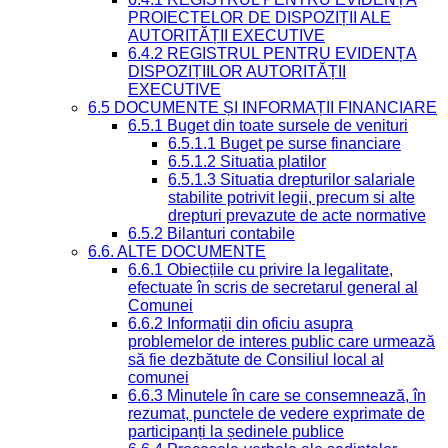
PROIECTELOR DE DISPOZIȚII ALE
AUTORITĂȚII EXECUTIVE
6.4.2 REGISTRUL PENTRU EVIDENȚA
DISPOZIȚIILOR AUTORITĂȚII
EXECUTIVE
6.5 DOCUMENTE ȘI INFORMAȚII FINANCIARE
6.5.1 Buget din toate sursele de venituri
6.5.1.1 Buget pe surse financiare
6.5.1.2 Situatia platilor
6.5.1.3 Situatia drepturilor salariale
stabilite potrivit legii, precum si alte
drepturi prevazute de acte normative
6.5.2 Bilanturi contabile
6.6. ALTE DOCUMENTE
6.6.1 Obiecțiile cu privire la legalitate,
efectuate în scris de secretarul general al
Comunei
6.6.2 Informații din oficiu asupra
problemelor de interes public care urmează
să fie dezbătute de Consiliul local al
comunei
6.6.3 Minutele în care se consemnează, în
rezumat, punctele de vedere exprimate de
participanți la ședinele publice