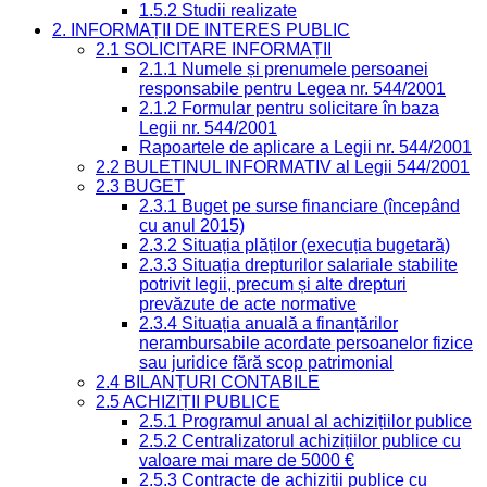
1.5.2 Studii realizate
2. INFORMAȚII DE INTERES PUBLIC
2.1 SOLICITARE INFORMAȚII
2.1.1 Numele și prenumele persoanei
responsabile pentru Legea nr. 544/2001
2.1.2 Formular pentru solicitare în baza
Legii nr. 544/2001
Rapoartele de aplicare a Legii nr. 544/2001
2.2 BULETINUL INFORMATIV al Legii 544/2001
2.3 BUGET
2.3.1 Buget pe surse financiare (începând
cu anul 2015)
2.3.2 Situația plăților (execuția bugetară)
2.3.3 Situația drepturilor salariale stabilite
potrivit legii, precum și alte drepturi
prevăzute de acte normative
2.3.4 Situația anuală a finanțărilor
nerambursabile acordate persoanelor fizice
sau juridice fără scop patrimonial
2.4 BILANȚURI CONTABILE
2.5 ACHIZIȚII PUBLICE
2.5.1 Programul anual al achizițiilor publice
2.5.2 Centralizatorul achizițiilor publice cu
valoare mai mare de 5000 €
2.5.3 Contracte de achiziții publice cu