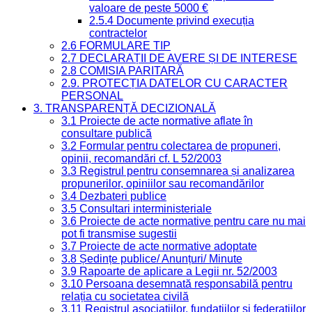
valoare de peste 5000 €
2.5.4 Documente privind execuția
contractelor
2.6 FORMULARE TIP
2.7 DECLARAȚII DE AVERE ȘI DE INTERESE
2.8 COMISIA PARITARĂ
2.9. PROTECȚIA DATELOR CU CARACTER
PERSONAL
3. TRANSPARENȚĂ DECIZIONALĂ
3.1 Proiecte de acte normative aflate în
consultare publică
3.2 Formular pentru colectarea de propuneri,
opinii, recomandări cf. L 52/2003
3.3 Registrul pentru consemnarea și analizarea
propunerilor, opiniilor sau recomandărilor
3.4 Dezbateri publice
3.5 Consultari interministeriale
3.6 Proiecte de acte normative pentru care nu mai
pot fi transmise sugestii
3.7 Proiecte de acte normative adoptate
3.8 Ședințe publice/ Anunțuri/ Minute
3.9 Rapoarte de aplicare a Legii nr. 52/2003
3.10 Persoana desemnată responsabilă pentru
relația cu societatea civilă
3.11 Registrul asociațiilor, fundațiilor și federațiilor