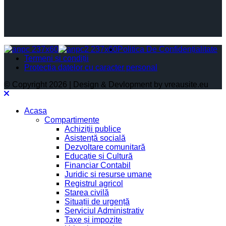
Politica De Confidențialitate
Termeni și condiții
Protectia datelor cu caracter personal
© Copyright 2026 | Design & Devlopment by vreausite.eu
Acasa
Compartimente
Achiziții publice
Asistență socială
Dezvoltare comunitară
Educație și Cultură
Financiar Contabil
Juridic si resurse umane
Registrul agricol
Starea civilă
Situații de urgență
Serviciul Administrativ
Taxe și impozite