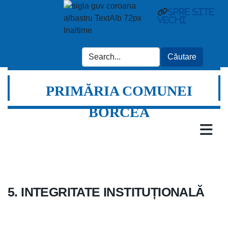
spre site
vechi
PRIMĂRIA COMUNEI
BORCEA
5. INTEGRITATE INSTITUȚIONALĂ