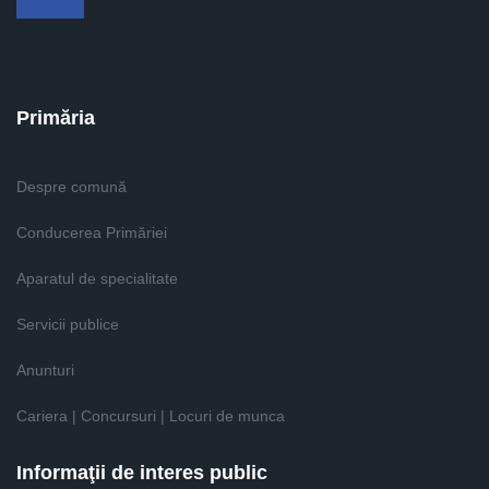
Facebook
Primăria
Despre comună
Conducerea Primăriei
Aparatul de specialitate
Servicii publice
Anunturi
Cariera | Concursuri | Locuri de munca
Informaţii de interes public