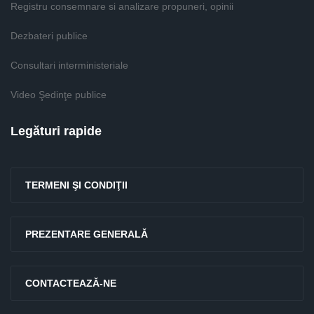
Registru consemnare si analizare propuneri, opinii
Dezbateri publice
Consultari interministeriale
Video Şedinţe publice
Legături rapide
TERMENI ŞI CONDIŢII
PREZENTARE GENERALĂ
CONTACTEAZĂ-NE