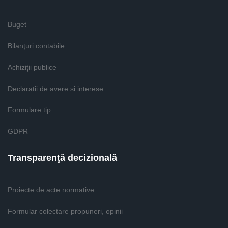
Buget
Bilanţuri contabile
Achiziţii publice
Declaratii de avere si interese
Formulare tip
GDPR
Transparenţă decizională
Proiecte de acte normative
Formular colectare propuneri, opinii