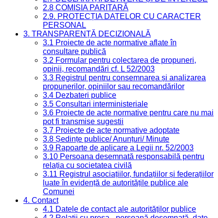
2.8 COMISIA PARITARĂ
2.9. PROTECȚIA DATELOR CU CARACTER
PERSONAL
3. TRANSPARENȚĂ DECIZIONALĂ
3.1 Proiecte de acte normative aflate în
consultare publică
3.2 Formular pentru colectarea de propuneri,
opinii, recomandări cf. L 52/2003
3.3 Registrul pentru consemnarea și analizarea
propunerilor, opiniilor sau recomandărilor
3.4 Dezbateri publice
3.5 Consultari interministeriale
3.6 Proiecte de acte normative pentru care nu mai
pot fi transmise sugestii
3.7 Proiecte de acte normative adoptate
3.8 Ședințe publice/ Anunțuri/ Minute
3.9 Rapoarte de aplicare a Legii nr. 52/2003
3.10 Persoana desemnată responsabilă pentru
relația cu societatea civilă
3.11 Registrul asociațiilor, fundațiilor și federațiilor
luate în evidență de autoritățile publice ale
Comunei
4. Contact
4.1 Datele de contact ale autorităților publice
4.2 Relații cu presa - persoană desemnată, date