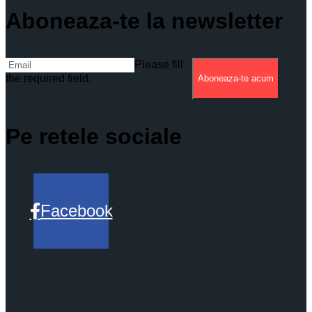
Aboneaza-te la newsletter
Please fill
the required field.
Aboneaza-te acum
Pe retele sociale
Facebook