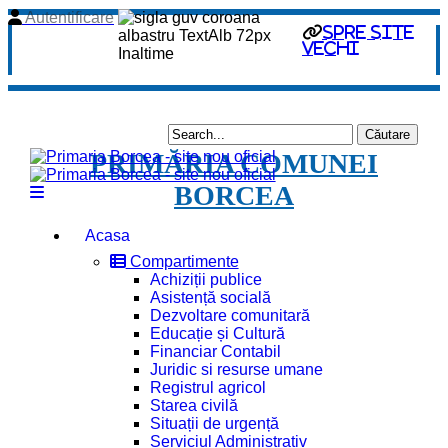
Autentificare
spre site
vechi
PRIMĂRIA COMUNEI
BORCEA
Acasa
Compartimente
Achiziții publice
Asistență socială
Dezvoltare comunitară
Educație și Cultură
Financiar Contabil
Juridic si resurse umane
Registrul agricol
Starea civilă
Situații de urgență
Serviciul Administrativ