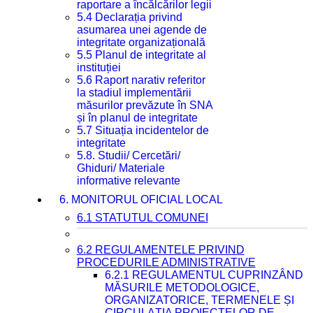
raportare a încălcărilor legii
5.4 Declarația privind
asumarea unei agende de
integritate organizațională
5.5 Planul de integritate al
instituției
5.6 Raport narativ referitor
la stadiul implementării
măsurilor prevăzute în SNA
și în planul de integritate
5.7 Situația incidentelor de
integritate
5.8. Studii/ Cercetări/
Ghiduri/ Materiale
informative relevante
6. MONITORUL OFICIAL LOCAL
6.1 STATUTUL COMUNEI
6.2 REGULAMENTELE PRIVIND
PROCEDURILE ADMINISTRATIVE
6.2.1 REGULAMENTUL CUPRINZÂND
MĂSURILE METODOLOGICE,
ORGANIZATORICE, TERMENELE ȘI
CIRCULAȚIA PROIECTELOR DE