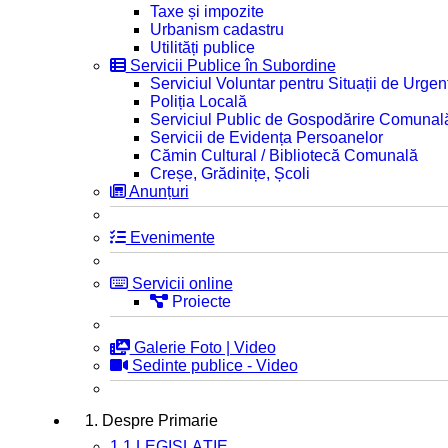
Taxe și impozite
Urbanism cadastru
Utilități publice
Servicii Publice în Subordine
Serviciul Voluntar pentru Situații de Urgen
Poliția Locală
Serviciul Public de Gospodărire Comunal
Servicii de Evidența Persoanelor
Cămin Cultural / Bibliotecă Comunală
Creșe, Grădinițe, Școli
Anunțuri
Evenimente
Servicii online
Proiecte
Galerie Foto | Video
Sedinte publice - Video
1. Despre Primarie
1.1 LEGISLAȚIE