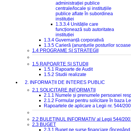
administrației publice
centrale/locale și instituțiile
publice aflate în subordinea
instituției
1.3.3.4 Unitățile care
funcționează sub autoritatea
instituției
1.3.4 Guvernanță corporativă
1.3.5 Carieră (anunțurile posturilor scoase
1.4 PROGRAME ȘI STRATEGII
1.5 RAPOARTE ȘI STUDII
1.5.1 Rapoarte de Audit
1.5.2 Studii realizate
2. INFORMAȚII DE INTERES PUBLIC
2.1 SOLICITARE INFORMAȚII
2.1.1 Numele și prenumele persoanei resp
2.1.2 Formular pentru solicitare în baza Le
Rapoartele de aplicare a Legii nr. 544/20
2.2 BULETINUL INFORMATIV al Legii 544/200
2.3 BUGET
2.3.1 Buget pe surse financiare (începând