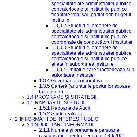
specialitate ale administrației publice
centrale/locale și instituțiile publice
finanțate total sau parțial prin bugetul
instituției
1.3.3.2 Structurile, organele de
specialitate ale administrației publice
centrale/locale și instituțiile publice
coordonate de conducătorul instituției
1.3.3.3 Structurile, organele de
specialitate ale administrației publice
centrale/locale și instituțiile publice
aflate în subordinea instituției
1.3.3.4 Unitățile care funcționează sub
autoritatea instituției
1.3.4 Guvernanță corporativă
1.3.5 Carieră (anunțurile posturilor scoase
la concurs)
1.4 PROGRAME ȘI STRATEGII
1.5 RAPOARTE ȘI STUDII
1.5.1 Rapoarte de Audit
1.5.2 Studii realizate
2. INFORMAȚII DE INTERES PUBLIC
2.1 SOLICITARE INFORMAȚII
2.1.1 Numele și prenumele persoanei
responsabile pentru Legea nr. 544/2001