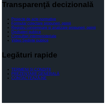
Transparenţă decizională
Proiecte de acte normative
Formular colectare propuneri, opinii
Registru consemnare si analizare propuneri, opinii
Dezbateri publice
Consultari interministeriale
Video Şedinţe publice
Legături rapide
TERMENI ŞI CONDIŢII
PREZENTARE GENERALĂ
CONTACTEAZĂ-NE