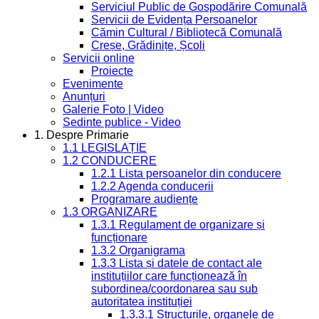
Serviciul Public de Gospodărire Comunală
Servicii de Evidența Persoanelor
Cămin Cultural / Bibliotecă Comunală
Creșe, Grădinițe, Școli
Servicii online
Proiecte
Evenimente
Anunțuri
Galerie Foto | Video
Sedinte publice - Video
1. Despre Primarie
1.1 LEGISLAȚIE
1.2 CONDUCERE
1.2.1 Lista persoanelor din conducere
1.2.2 Agenda conducerii
Programare audiențe
1.3 ORGANIZARE
1.3.1 Regulament de organizare și
funcționare
1.3.2 Organigrama
1.3.3 Lista și datele de contact ale
instituțiilor care funcționează în
subordinea/coordonarea sau sub
autoritatea instituției
1.3.3.1 Structurile, organele de