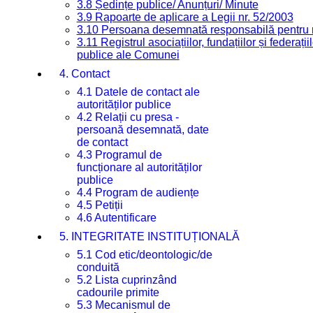
3.8 Ședințe publice/ Anunțuri/ Minute
3.9 Rapoarte de aplicare a Legii nr. 52/2003
3.10 Persoana desemnată responsabilă pentru re
3.11 Registrul asociațiilor, fundațiilor și federații
publice ale Comunei
4. Contact
4.1 Datele de contact ale
autorităților publice
4.2 Relații cu presa -
persoană desemnată, date
de contact
4.3 Programul de
funcționare al autorităților
publice
4.4 Program de audiențe
4.5 Petiții
4.6 Autentificare
5. INTEGRITATE INSTITUȚIONALĂ
5.1 Cod etic/deontologic/de
conduită
5.2 Lista cuprinzând
cadourile primite
5.3 Mecanismul de