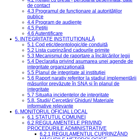
de contact
4.3 Programul de funcționare al autorităților
publice
4.4 Program de audiențe
4.5 Petiții
4.6 Autentificare
5. INTEGRITATE INSTITUȚIONALĂ
5.1 Cod etic/deontologic/de conduită
5.2 Lista cuprinzând cadourile primite
5.3 Mecanismul de raportare a încălcărilor legii
5.4 Declarația privind asumarea unei agende de
integritate organizațională
5.5 Planul de integritate al instituției
5.6 Raport narativ referitor la stadiul implementării
măsurilor prevăzute în SNA și în planul de
integritate
5.7 Situația incidentelor de integritate
5.8. Studii/ Cercetări/ Ghiduri/ Materiale
informative relevante
6. MONITORUL OFICIAL LOCAL
6.1 STATUTUL COMUNEI
6.2 REGULAMENTELE PRIVIND
PROCEDURILE ADMINISTRATIVE
6.2.1 REGULAMENTUL CUPRINZÂND