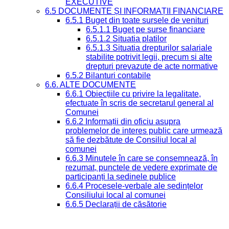
EXECUTIVE
6.5 DOCUMENTE ȘI INFORMAȚII FINANCIARE
6.5.1 Buget din toate sursele de venituri
6.5.1.1 Buget pe surse financiare
6.5.1.2 Situatia platilor
6.5.1.3 Situatia drepturilor salariale
stabilite potrivit legii, precum si alte
drepturi prevazute de acte normative
6.5.2 Bilanturi contabile
6.6. ALTE DOCUMENTE
6.6.1 Obiecțiile cu privire la legalitate,
efectuate în scris de secretarul general al
Comunei
6.6.2 Informații din oficiu asupra
problemelor de interes public care urmează
să fie dezbătute de Consiliul local al
comunei
6.6.3 Minutele în care se consemnează, în
rezumat, punctele de vedere exprimate de
participanți la ședinele publice
6.6.4 Procesele-verbale ale ședințelor
Consiliului local al comunei
6.6.5 Declarații de căsătorie