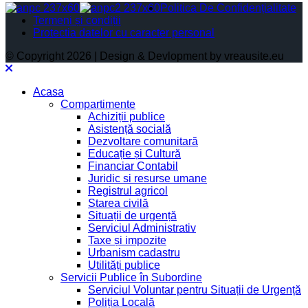
Politica De Confidențialitate
Termeni și condiții
Protectia datelor cu caracter personal
© Copyright 2026 | Design & Devlopment by vreausite.eu
Acasa
Compartimente
Achiziții publice
Asistență socială
Dezvoltare comunitară
Educație și Cultură
Financiar Contabil
Juridic si resurse umane
Registrul agricol
Starea civilă
Situații de urgență
Serviciul Administrativ
Taxe și impozite
Urbanism cadastru
Utilități publice
Servicii Publice în Subordine
Serviciul Voluntar pentru Situații de Urgență
Poliția Locală