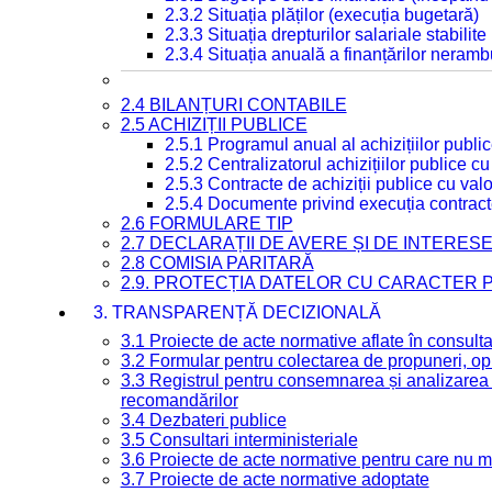
2.3.2 Situația plăților (execuția bugetară)
2.3.3 Situația drepturilor salariale stabilit
2.3.4 Situația anuală a finanțărilor neramb
2.4 BILANȚURI CONTABILE
2.5 ACHIZIȚII PUBLICE
2.5.1 Programul anual al achizițiilor publi
2.5.2 Centralizatorul achizițiilor publice 
2.5.3 Contracte de achiziții publice cu va
2.5.4 Documente privind execuția contract
2.6 FORMULARE TIP
2.7 DECLARAȚII DE AVERE ȘI DE INTERES
2.8 COMISIA PARITARĂ
2.9. PROTECȚIA DATELOR CU CARACTER
3. TRANSPARENȚĂ DECIZIONALĂ
3.1 Proiecte de acte normative aflate în consult
3.2 Formular pentru colectarea de propuneri, opi
3.3 Registrul pentru consemnarea și analizarea p
recomandărilor
3.4 Dezbateri publice
3.5 Consultari interministeriale
3.6 Proiecte de acte normative pentru care nu ma
3.7 Proiecte de acte normative adoptate