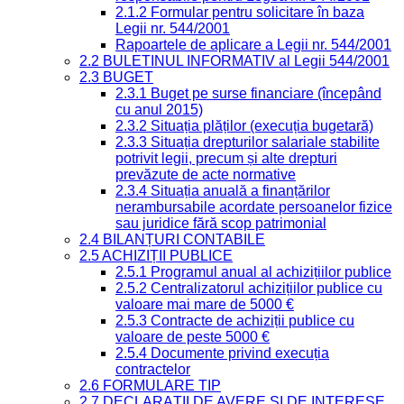
2.1.2 Formular pentru solicitare în baza
Legii nr. 544/2001
Rapoartele de aplicare a Legii nr. 544/2001
2.2 BULETINUL INFORMATIV al Legii 544/2001
2.3 BUGET
2.3.1 Buget pe surse financiare (începând
cu anul 2015)
2.3.2 Situația plăților (execuția bugetară)
2.3.3 Situația drepturilor salariale stabilite
potrivit legii, precum și alte drepturi
prevăzute de acte normative
2.3.4 Situația anuală a finanțărilor
nerambursabile acordate persoanelor fizice
sau juridice fără scop patrimonial
2.4 BILANȚURI CONTABILE
2.5 ACHIZIȚII PUBLICE
2.5.1 Programul anual al achizițiilor publice
2.5.2 Centralizatorul achizițiilor publice cu
valoare mai mare de 5000 €
2.5.3 Contracte de achiziții publice cu
valoare de peste 5000 €
2.5.4 Documente privind execuția
contractelor
2.6 FORMULARE TIP
2.7 DECLARAȚII DE AVERE ȘI DE INTERESE