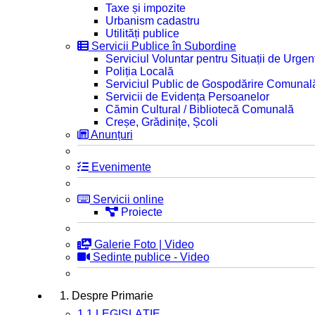
Taxe și impozite
Urbanism cadastru
Utilități publice
Servicii Publice în Subordine
Serviciul Voluntar pentru Situații de Urgen
Poliția Locală
Serviciul Public de Gospodărire Comunal
Servicii de Evidența Persoanelor
Cămin Cultural / Bibliotecă Comunală
Creșe, Grădinițe, Școli
Anunțuri
Evenimente
Servicii online
Proiecte
Galerie Foto | Video
Sedinte publice - Video
1. Despre Primarie
1.1 LEGISLAȚIE