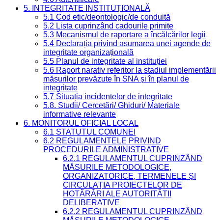
5. INTEGRITATE INSTITUȚIONALĂ
5.1 Cod etic/deontologic/de conduită
5.2 Lista cuprinzând cadourile primite
5.3 Mecanismul de raportare a încălcărilor legii
5.4 Declarația privind asumarea unei agende de
integritate organizațională
5.5 Planul de integritate al instituției
5.6 Raport narativ referitor la stadiul implementării
măsurilor prevăzute în SNA și în planul de
integritate
5.7 Situația incidentelor de integritate
5.8. Studii/ Cercetări/ Ghiduri/ Materiale
informative relevante
6. MONITORUL OFICIAL LOCAL
6.1 STATUTUL COMUNEI
6.2 REGULAMENTELE PRIVIND
PROCEDURILE ADMINISTRATIVE
6.2.1 REGULAMENTUL CUPRINZÂND
MĂSURILE METODOLOGICE,
ORGANIZATORICE, TERMENELE ȘI
CIRCULAȚIA PROIECTELOR DE
HOTĂRÂRI ALE AUTORITĂȚII
DELIBERATIVE
6.2.2 REGULAMENTUL CUPRINZÂND