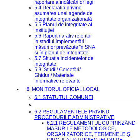
raportare a încălcărilor legii
5.4 Declarația privind
asumarea unei agende de
integritate organizațională
5.5 Planul de integritate al
instituției
5.6 Raport narativ referitor
la stadiul implementării
măsurilor prevăzute în SNA
și în planul de integritate
5.7 Situația incidentelor de
integritate
5.8. Studii/ Cercetări/
Ghiduri/ Materiale
informative relevante
6. MONITORUL OFICIAL LOCAL
6.1 STATUTUL COMUNEI
6.2 REGULAMENTELE PRIVIND
PROCEDURILE ADMINISTRATIVE
6.2.1 REGULAMENTUL CUPRINZÂND
MĂSURILE METODOLOGICE,
ORGANIZATORICE, TERMENELE ȘI
CIRCULAȚIA PROIECTELOR DE