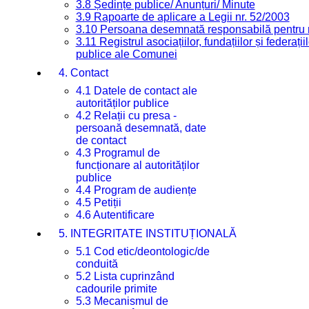
3.8 Ședințe publice/ Anunțuri/ Minute
3.9 Rapoarte de aplicare a Legii nr. 52/2003
3.10 Persoana desemnată responsabilă pentru re
3.11 Registrul asociațiilor, fundațiilor și federații
publice ale Comunei
4. Contact
4.1 Datele de contact ale
autorităților publice
4.2 Relații cu presa -
persoană desemnată, date
de contact
4.3 Programul de
funcționare al autorităților
publice
4.4 Program de audiențe
4.5 Petiții
4.6 Autentificare
5. INTEGRITATE INSTITUȚIONALĂ
5.1 Cod etic/deontologic/de
conduită
5.2 Lista cuprinzând
cadourile primite
5.3 Mecanismul de