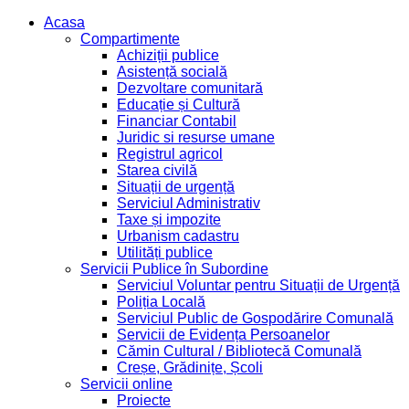
Acasa
Compartimente
Achiziții publice
Asistență socială
Dezvoltare comunitară
Educație și Cultură
Financiar Contabil
Juridic si resurse umane
Registrul agricol
Starea civilă
Situații de urgență
Serviciul Administrativ
Taxe și impozite
Urbanism cadastru
Utilități publice
Servicii Publice în Subordine
Serviciul Voluntar pentru Situații de Urgență
Poliția Locală
Serviciul Public de Gospodărire Comunală
Servicii de Evidența Persoanelor
Cămin Cultural / Bibliotecă Comunală
Creșe, Grădinițe, Școli
Servicii online
Proiecte