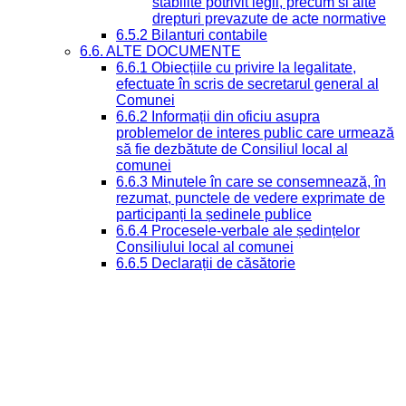
stabilite potrivit legii, precum si alte
drepturi prevazute de acte normative
6.5.2 Bilanturi contabile
6.6. ALTE DOCUMENTE
6.6.1 Obiecțiile cu privire la legalitate,
efectuate în scris de secretarul general al
Comunei
6.6.2 Informații din oficiu asupra
problemelor de interes public care urmează
să fie dezbătute de Consiliul local al
comunei
6.6.3 Minutele în care se consemnează, în
rezumat, punctele de vedere exprimate de
participanți la ședinele publice
6.6.4 Procesele-verbale ale ședințelor
Consiliului local al comunei
6.6.5 Declarații de căsătorie