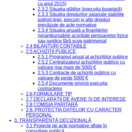
cu anul 2015)
2.3.2 Situația plăților (execuția bugetară)
2.3.3 Situația drepturilor salariale stabilite
potrivit legii, precum și alte drepturi
prevăzute de acte normative
2.3.4 Situația anuală a finanțărilor
nerambursabile acordate persoanelor fizice
sau juridice fără scop patrimonial
2.4 BILANȚURI CONTABILE
2.5 ACHIZIȚII PUBLICE
2.5.1 Programul anual al achizițiilor publice
2.5.2 Centralizatorul achizițiilor publice cu
valoare mai mare de 5000 €
2.5.3 Contracte de achiziții publice cu
valoare de peste 5000 €
2.5.4 Documente privind execuția
contractelor
2.6 FORMULARE TIP
2.7 DECLARAȚII DE AVERE ȘI DE INTERESE
2.8 COMISIA PARITARĂ
2.9. PROTECȚIA DATELOR CU CARACTER
PERSONAL
3. TRANSPARENȚĂ DECIZIONALĂ
3.1 Proiecte de acte normative aflate în
consultare publică