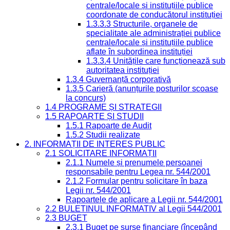
centrale/locale și instituțiile publice
coordonate de conducătorul instituției
1.3.3.3 Structurile, organele de
specialitate ale administrației publice
centrale/locale și instituțiile publice
aflate în subordinea instituției
1.3.3.4 Unitățile care funcționează sub
autoritatea instituției
1.3.4 Guvernanță corporativă
1.3.5 Carieră (anunțurile posturilor scoase
la concurs)
1.4 PROGRAME ȘI STRATEGII
1.5 RAPOARTE ȘI STUDII
1.5.1 Rapoarte de Audit
1.5.2 Studii realizate
2. INFORMAȚII DE INTERES PUBLIC
2.1 SOLICITARE INFORMAȚII
2.1.1 Numele și prenumele persoanei
responsabile pentru Legea nr. 544/2001
2.1.2 Formular pentru solicitare în baza
Legii nr. 544/2001
Rapoartele de aplicare a Legii nr. 544/2001
2.2 BULETINUL INFORMATIV al Legii 544/2001
2.3 BUGET
2.3.1 Buget pe surse financiare (începând