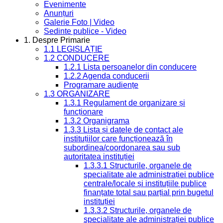
Evenimente
Anunțuri
Galerie Foto | Video
Sedinte publice - Video
1. Despre Primarie
1.1 LEGISLAȚIE
1.2 CONDUCERE
1.2.1 Lista persoanelor din conducere
1.2.2 Agenda conducerii
Programare audiențe
1.3 ORGANIZARE
1.3.1 Regulament de organizare și
funcționare
1.3.2 Organigrama
1.3.3 Lista și datele de contact ale
instituțiilor care funcționează în
subordinea/coordonarea sau sub
autoritatea instituției
1.3.3.1 Structurile, organele de
specialitate ale administrației publice
centrale/locale și instituțiile publice
finanțate total sau parțial prin bugetul
instituției
1.3.3.2 Structurile, organele de
specialitate ale administrației publice