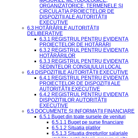
MĂSURILE METODOLOGICE,
ORGANIZATORICE, TERMENELE ȘI
CIRCULAȚIA PROIECTELOR DE
DISPOZIȚII ALE AUTORITĂȚII
EXECUTIVE
6.3 HOTĂRÂRILE AUTORITĂȚII
DELIBERATIVE
6.3.1 REGISTRUL PENTRU EVIDENȚA
PROIECTELOR DE HOTĂRÂRI
6.3.2 REGISTRUL PENTRU EVIDENȚA
HOTĂRÂRILOR
6.3.3 REGISTRUL PENTRU EVIDENȚA
ȘEDINȚELOR CONSILIULUI LOCAL
6.4 DISPOZIȚIILE AUTORITĂȚII EXECUTIVE
6.4.1 REGISTRUL PENTRU EVIDENȚA
PROIECTELOR DE DISPOZIȚII ALE
AUTORITĂȚII EXECUTIVE
6.4.2 REGISTRUL PENTRU EVIDENȚA
DISPOZIȚIILOR AUTORITĂȚII
EXECUTIVE
6.5 DOCUMENTE ȘI INFORMAȚII FINANCIARE
6.5.1 Buget din toate sursele de venituri
6.5.1.1 Buget pe surse financiare
6.5.1.2 Situatia platilor
6.5.1.3 Situatia drepturilor salariale