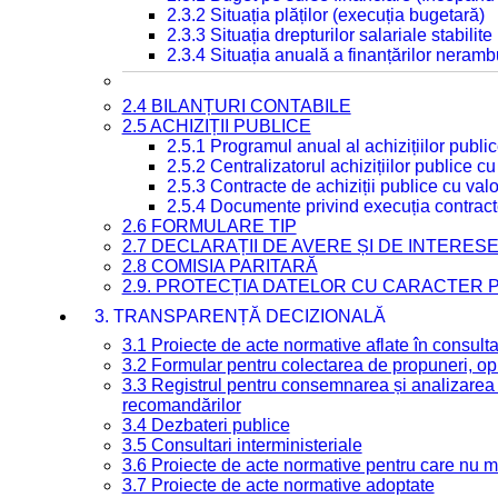
2.3.2 Situația plăților (execuția bugetară)
2.3.3 Situația drepturilor salariale stabilit
2.3.4 Situația anuală a finanțărilor neramb
2.4 BILANȚURI CONTABILE
2.5 ACHIZIȚII PUBLICE
2.5.1 Programul anual al achizițiilor publi
2.5.2 Centralizatorul achizițiilor publice 
2.5.3 Contracte de achiziții publice cu va
2.5.4 Documente privind execuția contract
2.6 FORMULARE TIP
2.7 DECLARAȚII DE AVERE ȘI DE INTERES
2.8 COMISIA PARITARĂ
2.9. PROTECȚIA DATELOR CU CARACTER
3. TRANSPARENȚĂ DECIZIONALĂ
3.1 Proiecte de acte normative aflate în consult
3.2 Formular pentru colectarea de propuneri, opi
3.3 Registrul pentru consemnarea și analizarea p
recomandărilor
3.4 Dezbateri publice
3.5 Consultari interministeriale
3.6 Proiecte de acte normative pentru care nu ma
3.7 Proiecte de acte normative adoptate