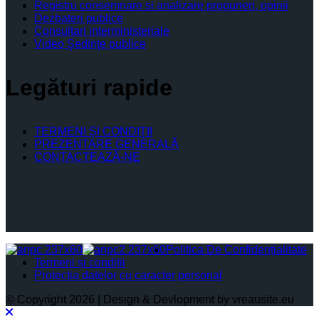
Registru consemnare si analizare propuneri, opinii
Dezbateri publice
Consultari interministeriale
Video Şedinţe publice
Legături rapide
TERMENI ŞI CONDIŢII
PREZENTARE GENERALĂ
CONTACTEAZĂ-NE
Politica De Confidențialitate
Termeni și condiții
Protectia datelor cu caracter personal
© Copyright 2026 | Design & Devlopment by vreausite.eu