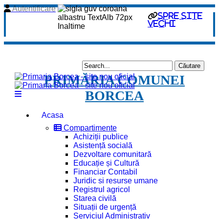
Autentificare
spre site
vechi
PRIMĂRIA COMUNEI
BORCEA
Acasa
Compartimente
Achiziții publice
Asistență socială
Dezvoltare comunitară
Educație și Cultură
Financiar Contabil
Juridic si resurse umane
Registrul agricol
Starea civilă
Situații de urgență
Serviciul Administrativ