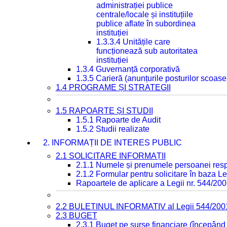
administrației publice
centrale/locale și instituțiile
publice aflate în subordinea
instituției
1.3.3.4 Unitățile care
funcționează sub autoritatea
instituției
1.3.4 Guvernanță corporativă
1.3.5 Carieră (anunțurile posturilor scoase
1.4 PROGRAME ȘI STRATEGII
1.5 RAPOARTE ȘI STUDII
1.5.1 Rapoarte de Audit
1.5.2 Studii realizate
2. INFORMAȚII DE INTERES PUBLIC
2.1 SOLICITARE INFORMAȚII
2.1.1 Numele și prenumele persoanei resp
2.1.2 Formular pentru solicitare în baza Le
Rapoartele de aplicare a Legii nr. 544/20
2.2 BULETINUL INFORMATIV al Legii 544/200
2.3 BUGET
2.3.1 Buget pe surse financiare (începând