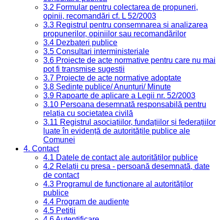
3.2 Formular pentru colectarea de propuneri,
opinii, recomandări cf. L 52/2003
3.3 Registrul pentru consemnarea și analizarea
propunerilor, opiniilor sau recomandărilor
3.4 Dezbateri publice
3.5 Consultari interministeriale
3.6 Proiecte de acte normative pentru care nu mai
pot fi transmise sugestii
3.7 Proiecte de acte normative adoptate
3.8 Ședințe publice/ Anunțuri/ Minute
3.9 Rapoarte de aplicare a Legii nr. 52/2003
3.10 Persoana desemnată responsabilă pentru
relația cu societatea civilă
3.11 Registrul asociațiilor, fundațiilor și federațiilor
luate în evidență de autoritățile publice ale
Comunei
4. Contact
4.1 Datele de contact ale autorităților publice
4.2 Relații cu presa - persoană desemnată, date
de contact
4.3 Programul de funcționare al autorităților
publice
4.4 Program de audiențe
4.5 Petiții
4.6 Autentificare