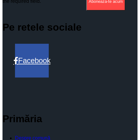
the required field.
Aboneaza-te acum
Pe retele sociale
Facebook
Primăria
Despre comună