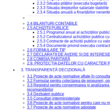
2.3.2 Situația plăților (execuția bugetară)
2.3.3 Situația drepturilor salariale stabilit
2.3.4 Situația anuală a finanțărilor neramb
2.4 BILANȚURI CONTABILE
2.5 ACHIZIȚII PUBLICE
2.5.1 Programul anual al achizițiilor publi
2.5.2 Centralizatorul achizițiilor publice 
2.5.3 Contracte de achiziții publice cu va
2.5.4 Documente privind execuția contract
2.6 FORMULARE TIP
2.7 DECLARAȚII DE AVERE ȘI DE INTERES
2.8 COMISIA PARITARĂ
2.9. PROTECȚIA DATELOR CU CARACTER
3. TRANSPARENȚĂ DECIZIONALĂ
3.1 Proiecte de acte normative aflate în consult
3.2 Formular pentru colectarea de propuneri, opi
3.3 Registrul pentru consemnarea și analizarea p
recomandărilor
3.4 Dezbateri publice
3.5 Consultari interministeriale
3.6 Proiecte de acte normative pentru care nu ma
3.7 Proiecte de acte normative adoptate