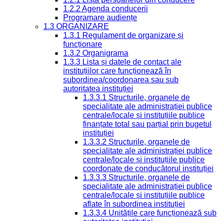
1.2.2 Agenda conducerii
Programare audiențe
1.3 ORGANIZARE
1.3.1 Regulament de organizare și
funcționare
1.3.2 Organigrama
1.3.3 Lista și datele de contact ale
instituțiilor care funcționează în
subordinea/coordonarea sau sub
autoritatea instituției
1.3.3.1 Structurile, organele de
specialitate ale administrației publice
centrale/locale și instituțiile publice
finanțate total sau parțial prin bugetul
instituției
1.3.3.2 Structurile, organele de
specialitate ale administrației publice
centrale/locale și instituțiile publice
coordonate de conducătorul instituției
1.3.3.3 Structurile, organele de
specialitate ale administrației publice
centrale/locale și instituțiile publice
aflate în subordinea instituției
1.3.3.4 Unitățile care funcționează sub