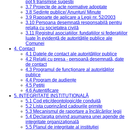
pot fi transmise sugestii
3.7 Proiecte de acte normative adoptate
3.8 Ședințe publice/ Anunțuri/ Minute
3.9 Rapoarte de aplicare a Legii nr. 52/2003
3.10 Persoana desemnată responsabilă pentru
relația cu societatea civilă
3.11 Registrul asociațiilor, fundațiilor și federațiilor
luate în evidență de autoritățile publice ale
Comunei
4. Contact
4.1 Datele de contact ale autorităților publice
4.2 Relații cu presa - persoană desemnată, date
de contact
4.3 Programul de funcționare al autorităților
publice
4.4 Program de audiențe
4.5 Petiții
4.6 Autentificare
5. INTEGRITATE INSTITUȚIONALĂ
5.1 Cod etic/deontologic/de conduită
5.2 Lista cuprinzând cadourile primite
5.3 Mecanismul de raportare a încălcărilor legii
5.4 Declarația privind asumarea unei agende de
integritate organizațională
5.5 Planul de integritate al instituției