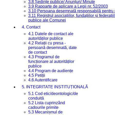
3.8 Ședințe publice/ Anunțuri/ Minute
3.9 Rapoarte de aplicare a Legii nr. 52/2003
3.10 Persoana desemnată responsabilă pentru re
3.11 Registrul asociațiilor, fundațiilor și federații
publice ale Comunei
4. Contact
4.1 Datele de contact ale
autorităților publice
4.2 Relații cu presa -
persoană desemnată, date
de contact
4.3 Programul de
funcționare al autorităților
publice
4.4 Program de audiențe
4.5 Petiții
4.6 Autentificare
5. INTEGRITATE INSTITUȚIONALĂ
5.1 Cod etic/deontologic/de
conduită
5.2 Lista cuprinzând
cadourile primite
5.3 Mecanismul de