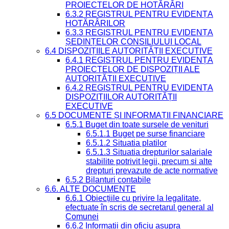
PROIECTELOR DE HOTĂRÂRI
6.3.2 REGISTRUL PENTRU EVIDENȚA
HOTĂRÂRILOR
6.3.3 REGISTRUL PENTRU EVIDENȚA
ȘEDINȚELOR CONSILIULUI LOCAL
6.4 DISPOZIȚIILE AUTORITĂȚII EXECUTIVE
6.4.1 REGISTRUL PENTRU EVIDENȚA
PROIECTELOR DE DISPOZIȚII ALE
AUTORITĂȚII EXECUTIVE
6.4.2 REGISTRUL PENTRU EVIDENȚA
DISPOZIȚIILOR AUTORITĂȚII
EXECUTIVE
6.5 DOCUMENTE ȘI INFORMAȚII FINANCIARE
6.5.1 Buget din toate sursele de venituri
6.5.1.1 Buget pe surse financiare
6.5.1.2 Situatia platilor
6.5.1.3 Situatia drepturilor salariale
stabilite potrivit legii, precum si alte
drepturi prevazute de acte normative
6.5.2 Bilanturi contabile
6.6. ALTE DOCUMENTE
6.6.1 Obiecțiile cu privire la legalitate,
efectuate în scris de secretarul general al
Comunei
6.6.2 Informații din oficiu asupra