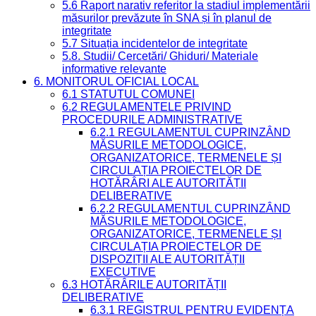
5.6 Raport narativ referitor la stadiul implementării
măsurilor prevăzute în SNA și în planul de
integritate
5.7 Situația incidentelor de integritate
5.8. Studii/ Cercetări/ Ghiduri/ Materiale
informative relevante
6. MONITORUL OFICIAL LOCAL
6.1 STATUTUL COMUNEI
6.2 REGULAMENTELE PRIVIND
PROCEDURILE ADMINISTRATIVE
6.2.1 REGULAMENTUL CUPRINZÂND
MĂSURILE METODOLOGICE,
ORGANIZATORICE, TERMENELE ȘI
CIRCULAȚIA PROIECTELOR DE
HOTĂRÂRI ALE AUTORITĂȚII
DELIBERATIVE
6.2.2 REGULAMENTUL CUPRINZÂND
MĂSURILE METODOLOGICE,
ORGANIZATORICE, TERMENELE ȘI
CIRCULAȚIA PROIECTELOR DE
DISPOZIȚII ALE AUTORITĂȚII
EXECUTIVE
6.3 HOTĂRÂRILE AUTORITĂȚII
DELIBERATIVE
6.3.1 REGISTRUL PENTRU EVIDENȚA