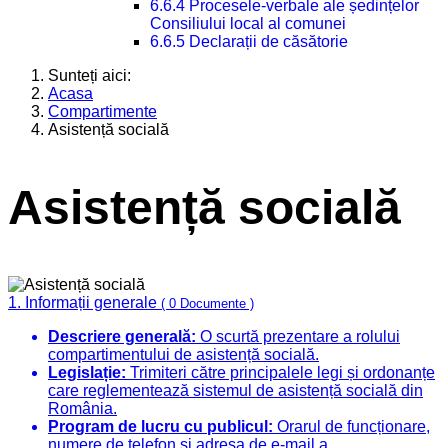
6.6.4 Procesele-verbale ale ședințelor
Consiliului local al comunei
6.6.5 Declarații de căsătorie
Sunteți aici:
Acasa
Compartimente
Asistență socială
Asistență socială
1. Informații generale
( 0 Documente )
Descriere generală:
O scurtă prezentare a rolului
compartimentului de asistență socială.
Legislație:
Trimiteri către principalele legi și ordonanțe
care reglementează sistemul de asistență socială din
România.
Program de lucru cu publicul:
Orarul de funcționare,
numere de telefon și adresa de e-mail a