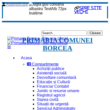
Autentificare
spre site
vechi
PRIMĂRIA COMUNEI
BORCEA
Acasa
Compartimente
Achiziții publice
Asistență socială
Dezvoltare comunitară
Educație și Cultură
Financiar Contabil
Juridic si resurse umane
Registrul agricol
Starea civilă
Situații de urgență
Serviciul Administrativ