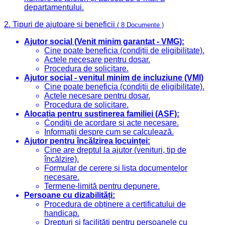
departamentului.
2. Tipuri de ajutoare și beneficii
( 8 Documente )
Ajutor social (Venit minim garantat - VMG):
Cine poate beneficia (condiții de eligibilitate).
Actele necesare pentru dosar.
Procedura de solicitare.
Ajutor social - venitul minim de incluziune (VMI)
Cine poate beneficia (condiții de eligibilitate).
Actele necesare pentru dosar.
Procedura de solicitare.
Alocația pentru susținerea familiei (ASF):
Condiții de acordare și acte necesare.
Informații despre cum se calculează.
Ajutor pentru încălzirea locuinței:
Cine are dreptul la ajutor (venituri, tip de
încălzire).
Formular de cerere și lista documentelor
necesare.
Termene-limită pentru depunere.
Persoane cu dizabilități:
Procedura de obținere a certificatului de
handicap.
Drepturi și facilități pentru persoanele cu