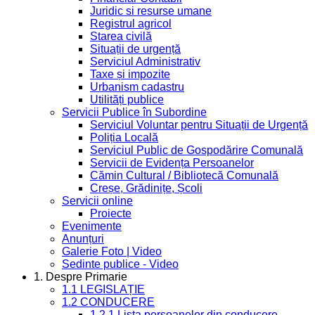
Juridic si resurse umane
Registrul agricol
Starea civilă
Situații de urgență
Serviciul Administrativ
Taxe și impozite
Urbanism cadastru
Utilități publice
Servicii Publice în Subordine
Serviciul Voluntar pentru Situații de Urgență
Poliția Locală
Serviciul Public de Gospodărire Comunală
Servicii de Evidența Persoanelor
Cămin Cultural / Bibliotecă Comunală
Creșe, Grădinițe, Școli
Servicii online
Proiecte
Evenimente
Anunțuri
Galerie Foto | Video
Sedinte publice - Video
1. Despre Primarie
1.1 LEGISLAȚIE
1.2 CONDUCERE
1.2.1 Lista persoanelor din conducere