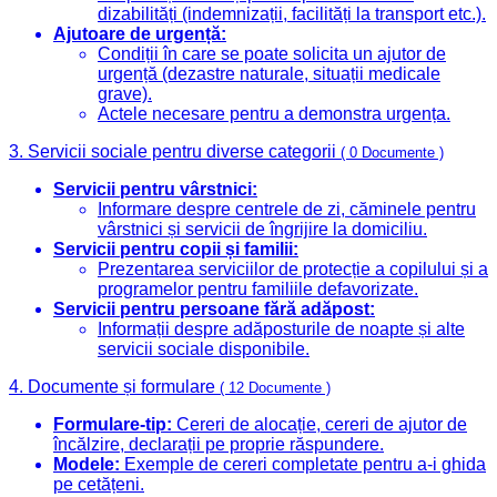
dizabilități (indemnizații, facilități la transport etc.).
Ajutoare de urgență:
Condiții în care se poate solicita un ajutor de
urgență (dezastre naturale, situații medicale
grave).
Actele necesare pentru a demonstra urgența.
3. Servicii sociale pentru diverse categorii
( 0 Documente )
Servicii pentru vârstnici:
Informare despre centrele de zi, căminele pentru
vârstnici și servicii de îngrijire la domiciliu.
Servicii pentru copii și familii:
Prezentarea serviciilor de protecție a copilului și a
programelor pentru familiile defavorizate.
Servicii pentru persoane fără adăpost:
Informații despre adăposturile de noapte și alte
servicii sociale disponibile.
4. Documente și formulare
( 12 Documente )
Formulare-tip:
Cereri de alocație, cereri de ajutor de
încălzire, declarații pe proprie răspundere.
Modele:
Exemple de cereri completate pentru a-i ghida
pe cetățeni.