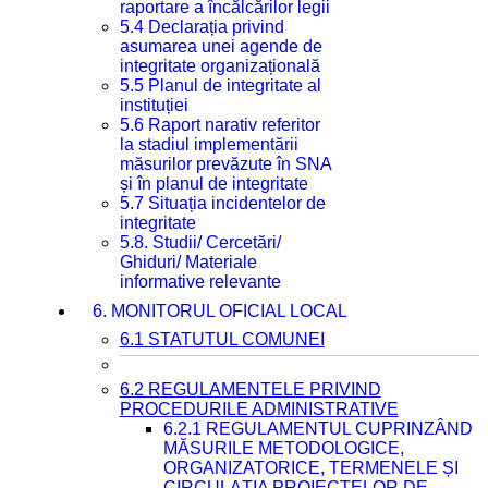
raportare a încălcărilor legii
5.4 Declarația privind
asumarea unei agende de
integritate organizațională
5.5 Planul de integritate al
instituției
5.6 Raport narativ referitor
la stadiul implementării
măsurilor prevăzute în SNA
și în planul de integritate
5.7 Situația incidentelor de
integritate
5.8. Studii/ Cercetări/
Ghiduri/ Materiale
informative relevante
6. MONITORUL OFICIAL LOCAL
6.1 STATUTUL COMUNEI
6.2 REGULAMENTELE PRIVIND
PROCEDURILE ADMINISTRATIVE
6.2.1 REGULAMENTUL CUPRINZÂND
MĂSURILE METODOLOGICE,
ORGANIZATORICE, TERMENELE ȘI
CIRCULAȚIA PROIECTELOR DE