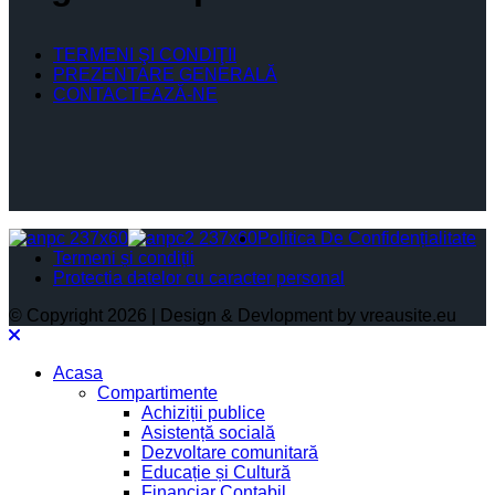
TERMENI ŞI CONDIŢII
PREZENTARE GENERALĂ
CONTACTEAZĂ-NE
Politica De Confidențialitate
Termeni și condiții
Protectia datelor cu caracter personal
© Copyright 2026 | Design & Devlopment by vreausite.eu
Acasa
Compartimente
Achiziții publice
Asistență socială
Dezvoltare comunitară
Educație și Cultură
Financiar Contabil