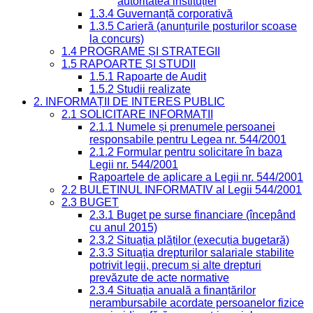
autoritatea instituției
1.3.4 Guvernanță corporativă
1.3.5 Carieră (anunțurile posturilor scoase
la concurs)
1.4 PROGRAME ȘI STRATEGII
1.5 RAPOARTE ȘI STUDII
1.5.1 Rapoarte de Audit
1.5.2 Studii realizate
2. INFORMAȚII DE INTERES PUBLIC
2.1 SOLICITARE INFORMAȚII
2.1.1 Numele și prenumele persoanei
responsabile pentru Legea nr. 544/2001
2.1.2 Formular pentru solicitare în baza
Legii nr. 544/2001
Rapoartele de aplicare a Legii nr. 544/2001
2.2 BULETINUL INFORMATIV al Legii 544/2001
2.3 BUGET
2.3.1 Buget pe surse financiare (începând
cu anul 2015)
2.3.2 Situația plăților (execuția bugetară)
2.3.3 Situația drepturilor salariale stabilite
potrivit legii, precum și alte drepturi
prevăzute de acte normative
2.3.4 Situația anuală a finanțărilor
nerambursabile acordate persoanelor fizice