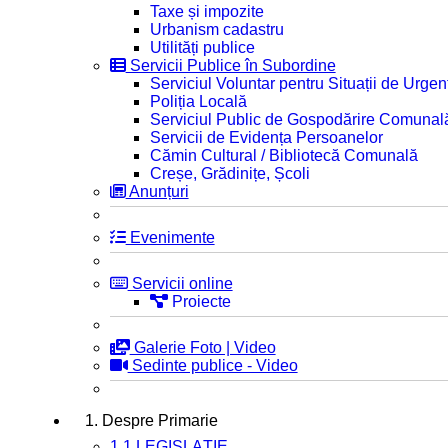
Taxe și impozite
Urbanism cadastru
Utilități publice
Servicii Publice în Subordine
Serviciul Voluntar pentru Situații de Urgen
Poliția Locală
Serviciul Public de Gospodărire Comunal
Servicii de Evidența Persoanelor
Cămin Cultural / Bibliotecă Comunală
Creșe, Grădinițe, Școli
Anunțuri
Evenimente
Servicii online
Proiecte
Galerie Foto | Video
Sedinte publice - Video
1. Despre Primarie
1.1 LEGISLAȚIE