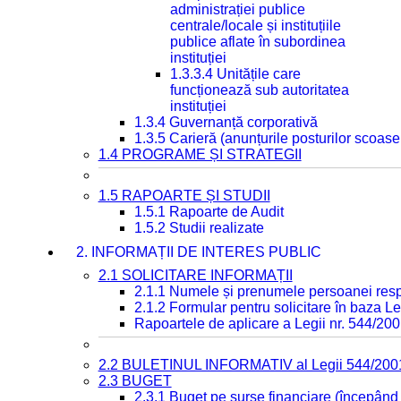
administrației publice
centrale/locale și instituțiile
publice aflate în subordinea
instituției
1.3.3.4 Unitățile care
funcționează sub autoritatea
instituției
1.3.4 Guvernanță corporativă
1.3.5 Carieră (anunțurile posturilor scoase
1.4 PROGRAME ȘI STRATEGII
1.5 RAPOARTE ȘI STUDII
1.5.1 Rapoarte de Audit
1.5.2 Studii realizate
2. INFORMAȚII DE INTERES PUBLIC
2.1 SOLICITARE INFORMAȚII
2.1.1 Numele și prenumele persoanei resp
2.1.2 Formular pentru solicitare în baza Le
Rapoartele de aplicare a Legii nr. 544/20
2.2 BULETINUL INFORMATIV al Legii 544/200
2.3 BUGET
2.3.1 Buget pe surse financiare (începând