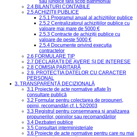
sau juridice fără scop patrimonial
2.4 BILANȚURI CONTABILE
2.5 ACHIZIȚII PUBLICE
2.5.1 Programul anual al achizițiilor publice
2.5.2 Centralizatorul achizițiilor publice cu
valoare mai mare de 5000 €
2.5.3 Contracte de achiziții publice cu
valoare de peste 5000 €
2.5.4 Documente privind execuția
contractelor
2.6 FORMULARE TIP
2.7 DECLARAȚII DE AVERE ȘI DE INTERESE
2.8 COMISIA PARITARĂ
2.9. PROTECȚIA DATELOR CU CARACTER
PERSONAL
3. TRANSPARENȚĂ DECIZIONALĂ
3.1 Proiecte de acte normative aflate în
consultare publică
3.2 Formular pentru colectarea de propuneri,
opinii, recomandări cf. L 52/2003
3.3 Registrul pentru consemnarea și analizarea
propunerilor, opiniilor sau recomandărilor
3.4 Dezbateri publice
3.5 Consultari interministeriale
3.6 Proiecte de acte normative pentru care nu mai