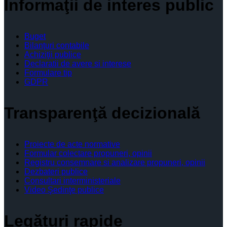
Informaţii de interes public
Buget
Bilanţuri contabile
Achiziţii publice
Declaratii de avere si interese
Formulare tip
GDPR
Transparenţă decizională
Proiecte de acte normative
Formular colectare propuneri, opinii
Registru consemnare si analizare propuneri, opinii
Dezbateri publice
Consultari interministeriale
Video Şedinţe publice
Legături rapide