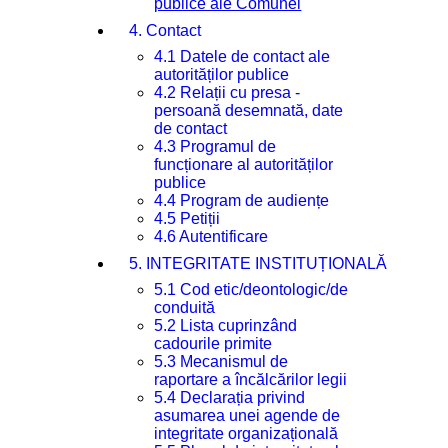
publice ale Comunei
4. Contact
4.1 Datele de contact ale
autorităților publice
4.2 Relații cu presa -
persoană desemnată, date
de contact
4.3 Programul de
funcționare al autorităților
publice
4.4 Program de audiențe
4.5 Petiții
4.6 Autentificare
5. INTEGRITATE INSTITUȚIONALĂ
5.1 Cod etic/deontologic/de
conduită
5.2 Lista cuprinzând
cadourile primite
5.3 Mecanismul de
raportare a încălcărilor legii
5.4 Declarația privind
asumarea unei agende de
integritate organizațională