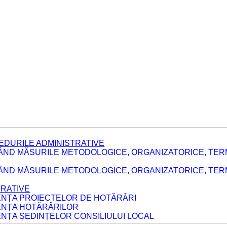
EDURILE ADMINISTRATIVE
ÂND MĂSURILE METODOLOGICE, ORGANIZATORICE, TER
E
ÂND MĂSURILE METODOLOGICE, ORGANIZATORICE, TERME
ERATIVE
DENȚA PROIECTELOR DE HOTĂRÂRI
DENȚA HOTĂRÂRILOR
ENȚA ȘEDINȚELOR CONSILIULUI LOCAL