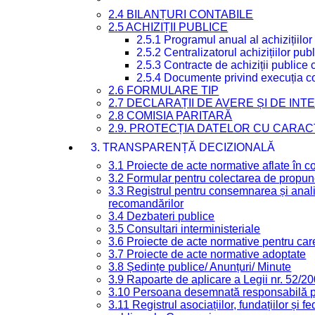
2.4 BILANȚURI CONTABILE
2.5 ACHIZIȚII PUBLICE
2.5.1 Programul anual al achizițiilor
2.5.2 Centralizatorul achizițiilor p
2.5.3 Contracte de achiziții publice
2.5.4 Documente privind execuția co
2.6 FORMULARE TIP
2.7 DECLARAȚII DE AVERE ȘI DE IN
2.8 COMISIA PARITARĂ
2.9. PROTECȚIA DATELOR CU CARA
3. TRANSPARENȚĂ DECIZIONALĂ
3.1 Proiecte de acte normative aflate în c
3.2 Formular pentru colectarea de propune
3.3 Registrul pentru consemnarea și anali
recomandărilor
3.4 Dezbateri publice
3.5 Consultari interministeriale
3.6 Proiecte de acte normative pentru care
3.7 Proiecte de acte normative adoptate
3.8 Ședințe publice/ Anunțuri/ Minute
3.9 Rapoarte de aplicare a Legii nr. 52/2
3.10 Persoana desemnată responsabilă pen
3.11 Registrul asociațiilor, fundațiilor și fe