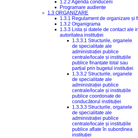
1.2.2 Agenda conducerii
Programare audiențe
1.3 ORGANIZARE
1.3.1 Regulament de organizare și 
1.3.2 Organigrama
1.3.3 Lista și datele de contact ale
autoritatea instituției
1.3.3.1 Structurile, organele
de specialitate ale
administrației publice
centrale/locale și instituțiile
publice finanțate total sau
parțial prin bugetul instituției
1.3.3.2 Structurile, organele
de specialitate ale
administrației publice
centrale/locale și instituțiile
publice coordonate de
conducătorul instituției
1.3.3.3 Structurile, organele
de specialitate ale
administrației publice
centrale/locale și instituțiile
publice aflate în subordinea
instituției