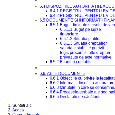
6.4 DISPOZIȚIILE AUTORITĂȚII EXECU
6.4.1 REGISTRUL PENTRU EVID
6.4.2 REGISTRUL PENTRU EVID
6.5 DOCUMENTE ȘI INFORMAȚII FIN
6.5.1 Buget din toate sursele de veni
6.5.1.1 Buget pe surse
financiare
6.5.1.2 Situatia platilor
6.5.1.3 Situatia drepturilor
salariale stabilite potrivit
legii, precum si alte drepturi
prevazute de acte normative
6.5.2 Bilanturi contabile
6.6. ALTE DOCUMENTE
6.6.1 Obiecțiile cu privire la legali
6.6.2 Informații din oficiu asupra p
6.6.3 Minutele în care se consemnea
6.6.4 Procesele-verbale ale ședințel
6.6.5 Declarații de căsătorie
Sunteți aici:
Acasa
Compartimente