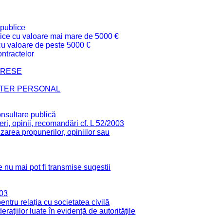
 publice
ublice cu valoare mai mare de 5000 €
 cu valoare de peste 5000 €
ntractelor
TERESE
CTER PERSONAL
onsultare publică
ri, opinii, recomandări cf. L 52/2003
zarea propunerilor, opiniilor sau
 nu mai pot fi transmise sugestii
003
tru relația cu societatea civilă
derațiilor luate în evidență de autoritățile