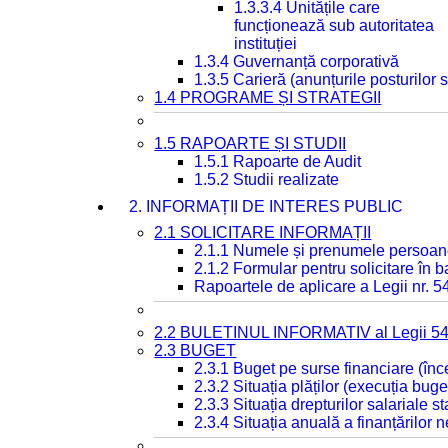
1.3.3.4 Unitățile care
funcționează sub autoritatea
instituției
1.3.4 Guvernanță corporativă
1.3.5 Carieră (anunțurile posturilor
1.4 PROGRAME ȘI STRATEGII
1.5 RAPOARTE ȘI STUDII
1.5.1 Rapoarte de Audit
1.5.2 Studii realizate
2. INFORMAȚII DE INTERES PUBLIC
2.1 SOLICITARE INFORMAȚII
2.1.1 Numele și prenumele persoan
2.1.2 Formular pentru solicitare în 
Rapoartele de aplicare a Legii nr. 
2.2 BULETINUL INFORMATIV al Legii 5
2.3 BUGET
2.3.1 Buget pe surse financiare (în
2.3.2 Situația plăților (execuția buge
2.3.3 Situația drepturilor salariale s
2.3.4 Situația anuală a finanțărilor