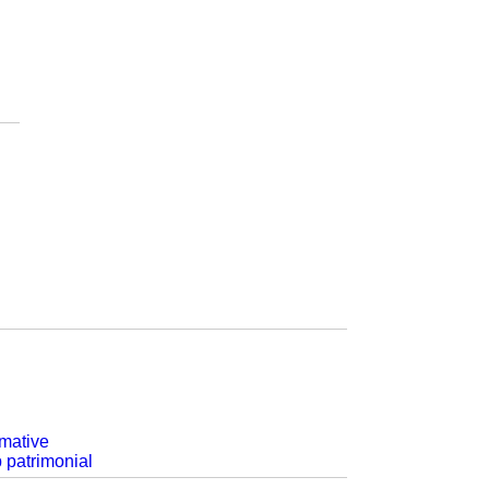
rmative
p patrimonial