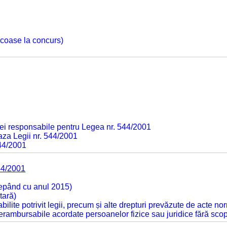
 scoase la concurs)
ei responsabile pentru Legea nr. 544/2001
baza Legii nr. 544/2001
544/2001
44/2001
cepând cu anul 2015)
tară)
tabilite potrivit legii, precum și alte drepturi prevăzute de acte no
 nerambursabile acordate persoanelor fizice sau juridice fără sco