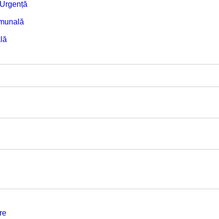
e Urgență
omunală
lă
re