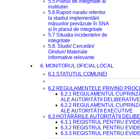
5.5 Planul de integritate al
instituției
5.6 Raport narativ referitor
la stadiul implementării
măsurilor prevăzute în SNA
și în planul de integritate
5.7 Situația incidentelor de
integritate
5.8. Studii/ Cercetări/
Ghiduri/ Materiale
informative relevante
6. MONITORUL OFICIAL LOCAL
6.1 STATUTUL COMUNEI
6.2 REGULAMENTELE PRIVIND PROC
6.2.1 REGULAMENTUL CUPRINZ
ALE AUTORITĂȚII DELIBERATIV
6.2.2 REGULAMENTUL CUPRINZ
ALE AUTORITĂȚII EXECUTIVE
6.3 HOTĂRÂRILE AUTORITĂȚII DELIB
6.3.1 REGISTRUL PENTRU EVI
6.3.2 REGISTRUL PENTRU EVI
6.3.3 REGISTRUL PENTRU EVID