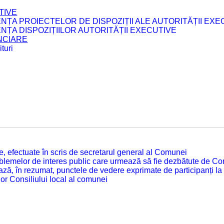
TIVE
ENȚA PROIECTELOR DE DISPOZIȚII ALE AUTORITĂȚII EXE
ENȚA DISPOZIȚIILOR AUTORITĂȚII EXECUTIVE
ANCIARE
turi
tate, efectuate în scris de secretarul general al Comunei
roblemelor de interes public care urmează să fie dezbătute de Con
ză, în rezumat, punctele de vedere exprimate de participanți la
or Consiliului local al comunei