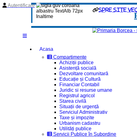
Autentificare
spre site ve
Acasa
Compartimente
Achiziții publice
Asistență socială
Dezvoltare comunitară
Educație și Cultură
Financiar Contabil
Juridic si resurse umane
Registrul agricol
Starea civilă
Situații de urgență
Serviciul Administrativ
Taxe și impozite
Urbanism cadastru
Utilități publice
Servicii Publice în Subordine