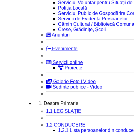
Serviciul Voluntar pentru Situații d
Poliția Locală
Serviciul Public de Gospodărire C
Servicii de Evidența Persoanelor
Cămin Cultural / Bibliotecă Comuna
Creșe, Grădinițe, Școli
Anunțuri
Evenimente
Servicii online
Proiecte
Galerie Foto | Video
Sedinte publice - Video
1. Despre Primarie
1.1 LEGISLAȚIE
1.2 CONDUCERE
1.2.1 Lista persoanelor din conduce