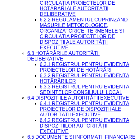
CIRCULAȚIA PROIECTELOR DE
HOTĂRÂRI ALE AUTORITĂȚII
DELIBERATIVE
6.2.2 REGULAMENTUL CUPRINZÂND
MĂSURILE METODOLOGICE,
ORGANIZATORICE, TERMENELE ȘI
CIRCULAȚIA PROIECTELOR DE
DISPOZIȚII ALE AUTORITĂȚII
EXECUTIVE
6.3 HOTĂRÂRILE AUTORITĂȚII
DELIBERATIVE
6.3.1 REGISTRUL PENTRU EVIDENȚA
PROIECTELOR DE HOTĂRÂRI
6.3.2 REGISTRUL PENTRU EVIDENȚA
HOTĂRÂRILOR
6.3.3 REGISTRUL PENTRU EVIDENȚA
ȘEDINȚELOR CONSILIULUI LOCAL
6.4 DISPOZIȚIILE AUTORITĂȚII EXECUTIVE
6.4.1 REGISTRUL PENTRU EVIDENȚA
PROIECTELOR DE DISPOZIȚII ALE
AUTORITĂȚII EXECUTIVE
6.4.2 REGISTRUL PENTRU EVIDENȚA
DISPOZIȚIILOR AUTORITĂȚII
EXECUTIVE
6.5 DOCUMENTE ȘI INFORMAȚII FINANCIARE