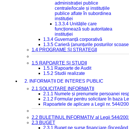
administrației publice
centrale/locale și instituțiile
publice aflate în subordinea
instituției
1.3.3.4 Unitățile care
funcționează sub autoritatea
instituției
1.3.4 Guvernanță corporativă
1.3.5 Carieră (anunțurile posturilor scoase
1.4 PROGRAME ȘI STRATEGII
1.5 RAPOARTE ȘI STUDII
1.5.1 Rapoarte de Audit
1.5.2 Studii realizate
2. INFORMAȚII DE INTERES PUBLIC
2.1 SOLICITARE INFORMAȚII
2.1.1 Numele și prenumele persoanei resp
2.1.2 Formular pentru solicitare în baza Le
Rapoartele de aplicare a Legii nr. 544/20
2.2 BULETINUL INFORMATIV al Legii 544/200
2.3 BUGET
2.3.1 Buget pe surse financiare (începând