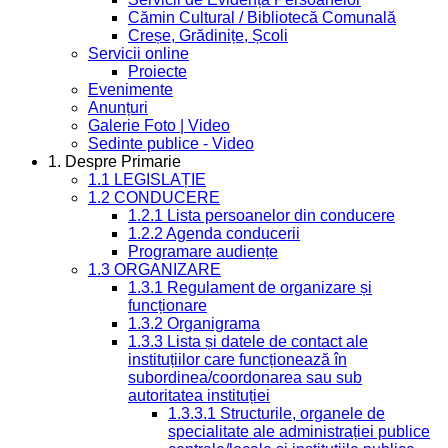
Cămin Cultural / Bibliotecă Comunală
Creșe, Grădinițe, Școli
Servicii online
Proiecte
Evenimente
Anunțuri
Galerie Foto | Video
Sedinte publice - Video
1. Despre Primarie
1.1 LEGISLAȚIE
1.2 CONDUCERE
1.2.1 Lista persoanelor din conducere
1.2.2 Agenda conducerii
Programare audiențe
1.3 ORGANIZARE
1.3.1 Regulament de organizare și
funcționare
1.3.2 Organigrama
1.3.3 Lista și datele de contact ale
instituțiilor care funcționează în
subordinea/coordonarea sau sub
autoritatea instituției
1.3.3.1 Structurile, organele de
specialitate ale administrației publice