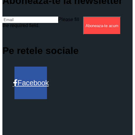
Aboneaza-te la newsletter
Please fill
the required field.
Aboneaza-te acum
Pe retele sociale
Facebook