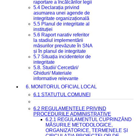
raportare a încălcărilor legii
5.4 Declarația privind
asumarea unei agende de
integritate organizațională
5.5 Planul de integritate al
instituției
5.6 Raport narativ referitor
la stadiul implementării
măsurilor prevăzute în SNA
și în planul de integritate
5.7 Situația incidentelor de
integritate
5.8. Studii/ Cercetări/
Ghiduri/ Materiale
informative relevante
6. MONITORUL OFICIAL LOCAL
6.1 STATUTUL COMUNEI
6.2 REGULAMENTELE PRIVIND
PROCEDURILE ADMINISTRATIVE
6.2.1 REGULAMENTUL CUPRINZÂND
MĂSURILE METODOLOGICE,
ORGANIZATORICE, TERMENELE ȘI
CIRCULAȚIA PROIECTELOR DE