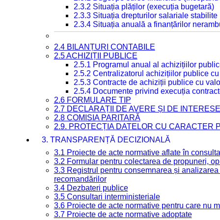
2.3.2 Situația plăților (execuția bugetară)
2.3.3 Situația drepturilor salariale stabilit
2.3.4 Situația anuală a finanțărilor neramb
2.4 BILANȚURI CONTABILE
2.5 ACHIZIȚII PUBLICE
2.5.1 Programul anual al achizițiilor publi
2.5.2 Centralizatorul achizițiilor publice 
2.5.3 Contracte de achiziții publice cu va
2.5.4 Documente privind execuția contract
2.6 FORMULARE TIP
2.7 DECLARAȚII DE AVERE ȘI DE INTERES
2.8 COMISIA PARITARĂ
2.9. PROTECȚIA DATELOR CU CARACTER
3. TRANSPARENȚĂ DECIZIONALĂ
3.1 Proiecte de acte normative aflate în consult
3.2 Formular pentru colectarea de propuneri, opi
3.3 Registrul pentru consemnarea și analizarea p
recomandărilor
3.4 Dezbateri publice
3.5 Consultari interministeriale
3.6 Proiecte de acte normative pentru care nu ma
3.7 Proiecte de acte normative adoptate