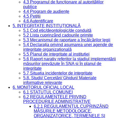
4.3 Programul de funcționare al autorităților
publice
4.4 Program de audiențe
4.5 Petiții
4.6 Autentificare
5. INTEGRITATE INSTITUȚIONALĂ
5.1 Cod etic/deontologic/de conduită
5.2 Lista cuprinzând cadourile primite
5.3 Mecanismul de raportare a încălcărilor legii
5.4 Declarația privind asumarea unei agende de
integritate organizațională
5.5 Planul de integritate al instituției
5.6 Raport narativ referitor la stadiul implementării
măsurilor prevăzute în SNA și în planul de
integritate
5.7 Situația incidentelor de integritate
5.8. Studii/ Cercetări/ Ghiduri/ Materiale
informative relevante
6. MONITORUL OFICIAL LOCAL
6.1 STATUTUL COMUNEI
6.2 REGULAMENTELE PRIVIND
PROCEDURILE ADMINISTRATIVE
6.2.1 REGULAMENTUL CUPRINZÂND
MĂSURILE METODOLOGICE,
ORGANIZATORICE, TERMENELE ȘI