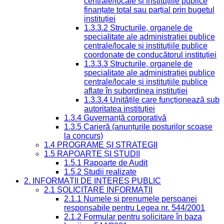
centrale/locale și instituțiile publice
finanțate total sau parțial prin bugetul
instituției
1.3.3.2 Structurile, organele de
specialitate ale administrației publice
centrale/locale și instituțiile publice
coordonate de conducătorul instituției
1.3.3.3 Structurile, organele de
specialitate ale administrației publice
centrale/locale și instituțiile publice
aflate în subordinea instituției
1.3.3.4 Unitățile care funcționează sub
autoritatea instituției
1.3.4 Guvernanță corporativă
1.3.5 Carieră (anunțurile posturilor scoase
la concurs)
1.4 PROGRAME ȘI STRATEGII
1.5 RAPOARTE ȘI STUDII
1.5.1 Rapoarte de Audit
1.5.2 Studii realizate
2. INFORMAȚII DE INTERES PUBLIC
2.1 SOLICITARE INFORMAȚII
2.1.1 Numele și prenumele persoanei
responsabile pentru Legea nr. 544/2001
2.1.2 Formular pentru solicitare în baza