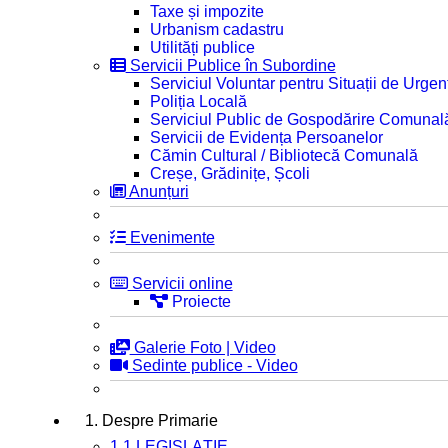
Taxe și impozite
Urbanism cadastru
Utilități publice
Servicii Publice în Subordine
Serviciul Voluntar pentru Situații de Urgen
Poliția Locală
Serviciul Public de Gospodărire Comunal
Servicii de Evidența Persoanelor
Cămin Cultural / Bibliotecă Comunală
Creșe, Grădinițe, Școli
Anunțuri
Evenimente
Servicii online
Proiecte
Galerie Foto | Video
Sedinte publice - Video
1. Despre Primarie
1.1 LEGISLAȚIE