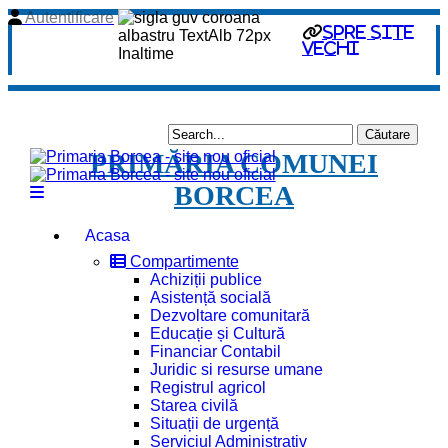
Autentificare
spre site
vechi
PRIMĂRIA COMUNEI
BORCEA
Acasa
Compartimente
Achiziții publice
Asistență socială
Dezvoltare comunitară
Educație și Cultură
Financiar Contabil
Juridic si resurse umane
Registrul agricol
Starea civilă
Situații de urgență
Serviciul Administrativ