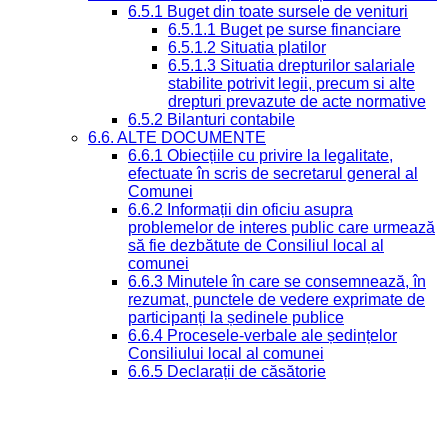
6.5.1 Buget din toate sursele de venituri
6.5.1.1 Buget pe surse financiare
6.5.1.2 Situatia platilor
6.5.1.3 Situatia drepturilor salariale
stabilite potrivit legii, precum si alte
drepturi prevazute de acte normative
6.5.2 Bilanturi contabile
6.6. ALTE DOCUMENTE
6.6.1 Obiecțiile cu privire la legalitate,
efectuate în scris de secretarul general al
Comunei
6.6.2 Informații din oficiu asupra
problemelor de interes public care urmează
să fie dezbătute de Consiliul local al
comunei
6.6.3 Minutele în care se consemnează, în
rezumat, punctele de vedere exprimate de
participanți la ședinele publice
6.6.4 Procesele-verbale ale ședințelor
Consiliului local al comunei
6.6.5 Declarații de căsătorie