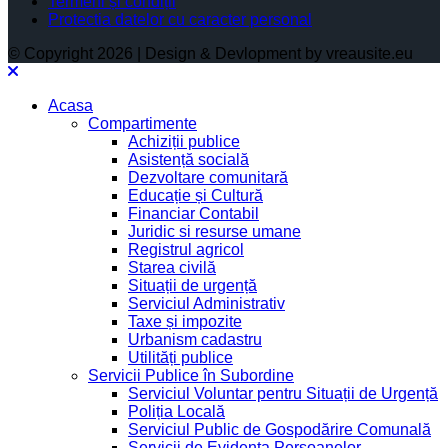
Termeni și condiții
Protectia datelor cu caracter personal
© Copyright 2026 | Design & Devlopment by vreausite.eu
Acasa
Compartimente
Achiziții publice
Asistență socială
Dezvoltare comunitară
Educație și Cultură
Financiar Contabil
Juridic si resurse umane
Registrul agricol
Starea civilă
Situații de urgență
Serviciul Administrativ
Taxe și impozite
Urbanism cadastru
Utilități publice
Servicii Publice în Subordine
Serviciul Voluntar pentru Situații de Urgență
Poliția Locală
Serviciul Public de Gospodărire Comunală
Servicii de Evidența Persoanelor