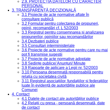
2.9. PROTECȚIA DATELOR CU CARACTER
PERSONAL
3. TRANSPARENȚĂ DECIZIONALĂ
3.1 Proiecte de acte normative aflate în
consultare publică
3.2 Formular pentru colectarea de propuneri,
opinii, recomandări cf. L 52/2003
3.3 Registrul pentru consemnarea și analizarea
propunerilor, opiniilor sau recomandărilor
3.4 Dezbateri publice
3.5 Consultari interministeriale
3.6 Proiecte de acte normative pentru care nu mai
pot fi transmise sugestii
3.7 Proiecte de acte normative adoptate
3.8 Ședințe publice/ Anunțuri/ Minute
3.9 Rapoarte de aplicare a Legii nr. 52/2003
3.10 Persoana desemnată responsabilă pentru
relația cu societatea civilă
3.11 Registrul asociațiilor, fundațiilor și federațiilor
luate în evidență de autoritățile publice ale
Comunei
4. Contact
4.1 Datele de contact ale autorităților publice
4.2 Relații cu presa - persoană desemnată, date
de contact