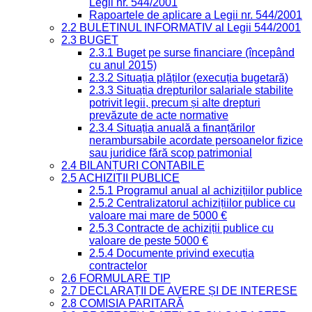
Legii nr. 544/2001
Rapoartele de aplicare a Legii nr. 544/2001
2.2 BULETINUL INFORMATIV al Legii 544/2001
2.3 BUGET
2.3.1 Buget pe surse financiare (începând
cu anul 2015)
2.3.2 Situația plăților (execuția bugetară)
2.3.3 Situația drepturilor salariale stabilite
potrivit legii, precum și alte drepturi
prevăzute de acte normative
2.3.4 Situația anuală a finanțărilor
nerambursabile acordate persoanelor fizice
sau juridice fără scop patrimonial
2.4 BILANȚURI CONTABILE
2.5 ACHIZIȚII PUBLICE
2.5.1 Programul anual al achizițiilor publice
2.5.2 Centralizatorul achizițiilor publice cu
valoare mai mare de 5000 €
2.5.3 Contracte de achiziții publice cu
valoare de peste 5000 €
2.5.4 Documente privind execuția
contractelor
2.6 FORMULARE TIP
2.7 DECLARAȚII DE AVERE ȘI DE INTERESE
2.8 COMISIA PARITARĂ