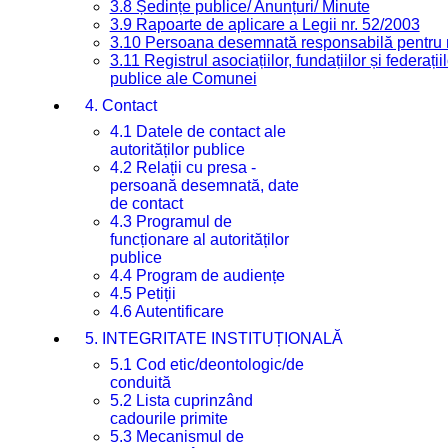
3.8 Ședințe publice/ Anunțuri/ Minute
3.9 Rapoarte de aplicare a Legii nr. 52/2003
3.10 Persoana desemnată responsabilă pentru re
3.11 Registrul asociațiilor, fundațiilor și federații
publice ale Comunei
4. Contact
4.1 Datele de contact ale
autorităților publice
4.2 Relații cu presa -
persoană desemnată, date
de contact
4.3 Programul de
funcționare al autorităților
publice
4.4 Program de audiențe
4.5 Petiții
4.6 Autentificare
5. INTEGRITATE INSTITUȚIONALĂ
5.1 Cod etic/deontologic/de
conduită
5.2 Lista cuprinzând
cadourile primite
5.3 Mecanismul de