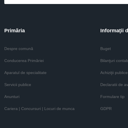
Primăria
Informaţii 
Despre comună
Buget
Conducerea Primăriei
Bilanţuri contab
Aparatul de specialitate
Achiziţii publice
Servicii publice
Declaratii de a
Anunturi
Formulare tip
Cariera | Concursuri | Locuri de munca
GDPR