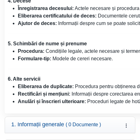
4. Decese
Înregistrarea decesului:
Actele necesare și procedura 
Eliberarea certificatului de deces:
Documentele cerute
Ajutor de deces:
Informații despre cum se poate solici
5. Schimbări de nume și prenume
Procedura:
Condițiile legale, actele necesare și term
Formulare-tip:
Modele de cereri necesare.
6. Alte servicii
Eliberarea de duplicate:
Procedura pentru obținerea de 
Rectificări și mențiuni:
Informații despre corectarea eror
Anulări și înscrieri ulterioare:
Proceduri legate de hotăr
1. Informații generale
( 0 Documente )