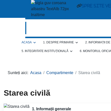
spre site v
ACASA
1. DESPRE PRIMARIE
2. INFORMAȚII D
5. INTEGRITATE INSTITUȚIONALĂ
6. MONITORUL OFICI
Sunteți aici:
Acasa
Compartimente
Starea civilă
Starea civilă
1. Informații generale