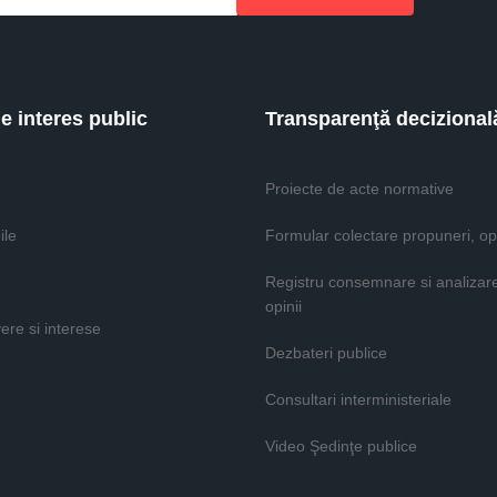
de interes public
Transparenţă decizional
Proiecte de acte normative
ile
Formular colectare propuneri, opi
Registru consemnare si analizar
opinii
vere si interese
Dezbateri publice
Consultari interministeriale
Video Şedinţe publice