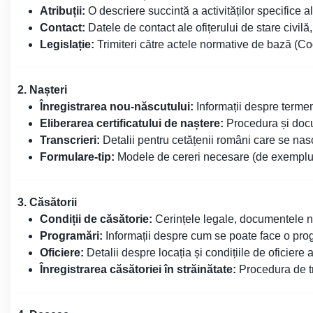
Atribuții:
O descriere succintă a activităților specifice al
Contact:
Datele de contact ale ofițerului de stare civilă
Legislație:
Trimiteri către actele normative de bază (Cod
2. Nașteri
Înregistrarea nou-născutului:
Informații despre termen
Eliberarea certificatului de naștere:
Procedura și doc
Transcrieri:
Detalii pentru cetățenii români care se nasc
Formulare-tip:
Modele de cereri necesare (de exemplu, 
3. Căsătorii
Condiții de căsătorie:
Cerințele legale, documentele n
Programări:
Informații despre cum se poate face o pro
Oficiere:
Detalii despre locația și condițiile de oficiere a
Înregistrarea căsătoriei în străinătate:
Procedura de tra