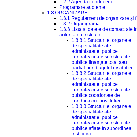
1.2.2 Agenda conducerii
Programare audiențe
1.3 ORGANIZARE
1.3.1 Regulament de organizare și 
1.3.2 Organigrama
1.3.3 Lista și datele de contact ale
autoritatea instituției
1.3.3.1 Structurile, organele
de specialitate ale
administrației publice
centrale/locale și instituțiile
publice finanțate total sau
parțial prin bugetul instituției
1.3.3.2 Structurile, organele
de specialitate ale
administrației publice
centrale/locale și instituțiile
publice coordonate de
conducătorul instituției
1.3.3.3 Structurile, organele
de specialitate ale
administrației publice
centrale/locale și instituțiile
publice aflate în subordinea
instituției