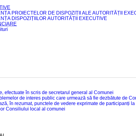
TIVE
ENȚA PROIECTELOR DE DISPOZIȚII ALE AUTORITĂȚII EXE
ENȚA DISPOZIȚIILOR AUTORITĂȚII EXECUTIVE
ANCIARE
turi
tate, efectuate în scris de secretarul general al Comunei
roblemelor de interes public care urmează să fie dezbătute de Con
ză, în rezumat, punctele de vedere exprimate de participanți la
or Consiliului local al comunei
AL