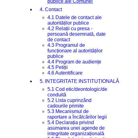
publice ale Comunei
4. Contact
4.1 Datele de contact ale
autorităților publice
4.2 Relații cu presa -
persoană desemnată, date
de contact
4.3 Programul de
funcționare al autorităților
publice
4.4 Program de audiențe
4.5 Petiții
4.6 Autentificare
5. INTEGRITATE INSTITUȚIONALĂ
5.1 Cod etic/deontologic/de
conduită
5.2 Lista cuprinzând
cadourile primite
5.3 Mecanismul de
raportare a încălcărilor legii
5.4 Declarația privind
asumarea unei agende de
integritate organizațională