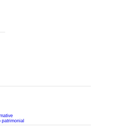
rmative
p patrimonial