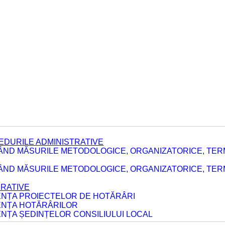
EDURILE ADMINISTRATIVE
ÂND MĂSURILE METODOLOGICE, ORGANIZATORICE, TER
E
ÂND MĂSURILE METODOLOGICE, ORGANIZATORICE, TERME
ERATIVE
DENȚA PROIECTELOR DE HOTĂRÂRI
DENȚA HOTĂRÂRILOR
ENȚA ȘEDINȚELOR CONSILIULUI LOCAL