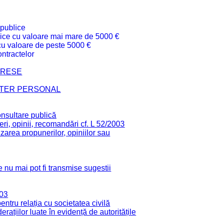
 publice
ublice cu valoare mai mare de 5000 €
 cu valoare de peste 5000 €
ntractelor
TERESE
CTER PERSONAL
onsultare publică
ri, opinii, recomandări cf. L 52/2003
zarea propunerilor, opiniilor sau
 nu mai pot fi transmise sugestii
003
tru relația cu societatea civilă
derațiilor luate în evidență de autoritățile