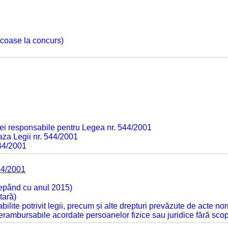
 scoase la concurs)
ei responsabile pentru Legea nr. 544/2001
baza Legii nr. 544/2001
544/2001
44/2001
cepând cu anul 2015)
tară)
tabilite potrivit legii, precum și alte drepturi prevăzute de acte no
 nerambursabile acordate persoanelor fizice sau juridice fără sco