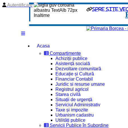
Autentificare
spre site ve
Acasa
Compartimente
Achiziții publice
Asistență socială
Dezvoltare comunitară
Educație și Cultură
Financiar Contabil
Juridic si resurse umane
Registrul agricol
Starea civilă
Situații de urgență
Serviciul Administrativ
Taxe și impozite
Urbanism cadastru
Utilități publice
Servicii Publice în Subordine