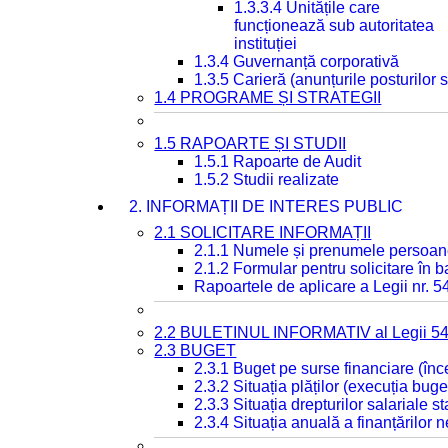
1.3.3.4 Unitățile care
funcționează sub autoritatea
instituției
1.3.4 Guvernanță corporativă
1.3.5 Carieră (anunțurile posturilor
1.4 PROGRAME ȘI STRATEGII
1.5 RAPOARTE ȘI STUDII
1.5.1 Rapoarte de Audit
1.5.2 Studii realizate
2. INFORMAȚII DE INTERES PUBLIC
2.1 SOLICITARE INFORMAȚII
2.1.1 Numele și prenumele persoan
2.1.2 Formular pentru solicitare în 
Rapoartele de aplicare a Legii nr. 
2.2 BULETINUL INFORMATIV al Legii 5
2.3 BUGET
2.3.1 Buget pe surse financiare (în
2.3.2 Situația plăților (execuția buge
2.3.3 Situația drepturilor salariale s
2.3.4 Situația anuală a finanțărilor