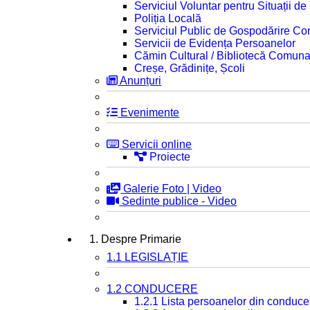
Serviciul Voluntar pentru Situații d
Poliția Locală
Serviciul Public de Gospodărire C
Servicii de Evidența Persoanelor
Cămin Cultural / Bibliotecă Comuna
Creșe, Grădinițe, Școli
Anunțuri
Evenimente
Servicii online
Proiecte
Galerie Foto | Video
Sedinte publice - Video
1. Despre Primarie
1.1 LEGISLAȚIE
1.2 CONDUCERE
1.2.1 Lista persoanelor din conduce