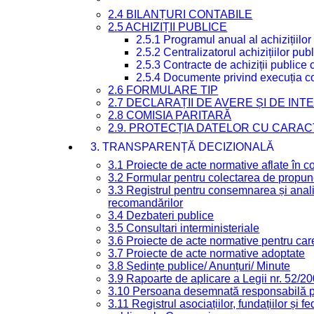
2.4 BILANȚURI CONTABILE
2.5 ACHIZIȚII PUBLICE
2.5.1 Programul anual al achizițiilor
2.5.2 Centralizatorul achizițiilor p
2.5.3 Contracte de achiziții publice
2.5.4 Documente privind execuția co
2.6 FORMULARE TIP
2.7 DECLARAȚII DE AVERE ȘI DE IN
2.8 COMISIA PARITARĂ
2.9. PROTECȚIA DATELOR CU CARA
3. TRANSPARENȚĂ DECIZIONALĂ
3.1 Proiecte de acte normative aflate în c
3.2 Formular pentru colectarea de propune
3.3 Registrul pentru consemnarea și anali
recomandărilor
3.4 Dezbateri publice
3.5 Consultari interministeriale
3.6 Proiecte de acte normative pentru care
3.7 Proiecte de acte normative adoptate
3.8 Ședințe publice/ Anunțuri/ Minute
3.9 Rapoarte de aplicare a Legii nr. 52/2
3.10 Persoana desemnată responsabilă pen
3.11 Registrul asociațiilor, fundațiilor și fe