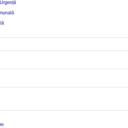
e Urgență
omunală
lă
re