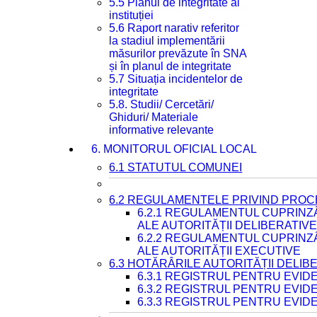
5.5 Planul de integritate al
instituției
5.6 Raport narativ referitor
la stadiul implementării
măsurilor prevăzute în SNA
și în planul de integritate
5.7 Situația incidentelor de
integritate
5.8. Studii/ Cercetări/
Ghiduri/ Materiale
informative relevante
6. MONITORUL OFICIAL LOCAL
6.1 STATUTUL COMUNEI
6.2 REGULAMENTELE PRIVIND PROC
6.2.1 REGULAMENTUL CUPRINZ
ALE AUTORITĂȚII DELIBERATIV
6.2.2 REGULAMENTUL CUPRINZ
ALE AUTORITĂȚII EXECUTIVE
6.3 HOTĂRÂRILE AUTORITĂȚII DELIB
6.3.1 REGISTRUL PENTRU EVI
6.3.2 REGISTRUL PENTRU EVI
6.3.3 REGISTRUL PENTRU EVID