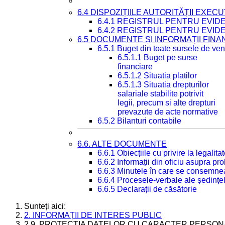
6.4 DISPOZIȚIILE AUTORITĂȚII EXECU
6.4.1 REGISTRUL PENTRU EVID
6.4.2 REGISTRUL PENTRU EVID
6.5 DOCUMENTE ȘI INFORMAȚII FIN
6.5.1 Buget din toate sursele de veni
6.5.1.1 Buget pe surse
financiare
6.5.1.2 Situatia platilor
6.5.1.3 Situatia drepturilor
salariale stabilite potrivit
legii, precum si alte drepturi
prevazute de acte normative
6.5.2 Bilanturi contabile
6.6. ALTE DOCUMENTE
6.6.1 Obiecțiile cu privire la legali
6.6.2 Informații din oficiu asupra p
6.6.3 Minutele în care se consemnea
6.6.4 Procesele-verbale ale ședințel
6.6.5 Declarații de căsătorie
Sunteți aici:
2. INFORMAȚII DE INTERES PUBLIC
2.9. PROTECȚIA DATELOR CU CARACTER PERSON