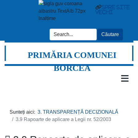
spre site
vechi
PRIMĂRIA COMUNEI
BORCEA
Sunteți aici:
3. TRANSPARENȚĂ DECIZIONALĂ
3.9 Rapoarte de aplicare a Legii nr. 52/2003