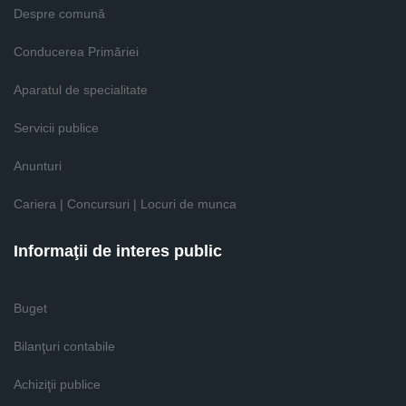
Despre comună
Conducerea Primăriei
Aparatul de specialitate
Servicii publice
Anunturi
Cariera | Concursuri | Locuri de munca
Informaţii de interes public
Buget
Bilanţuri contabile
Achiziţii publice