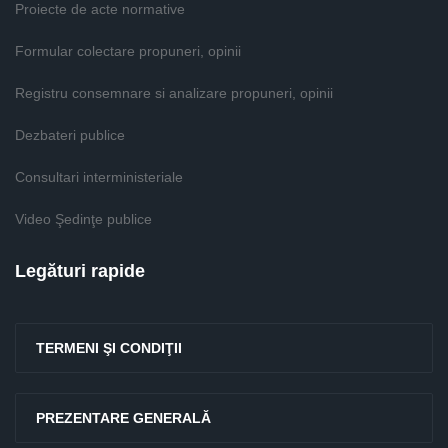
Proiecte de acte normative
Formular colectare propuneri, opinii
Registru consemnare si analizare propuneri, opinii
Dezbateri publice
Consultari interministeriale
Video Şedinţe publice
Legături rapide
TERMENI ŞI CONDIŢII
PREZENTARE GENERALĂ