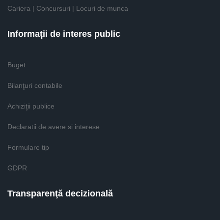
Cariera | Concursuri | Locuri de munca
Informaţii de interes public
Buget
Bilanţuri contabile
Achiziţii publice
Declaratii de avere si interese
Formulare tip
GDPR
Transparenţă decizională