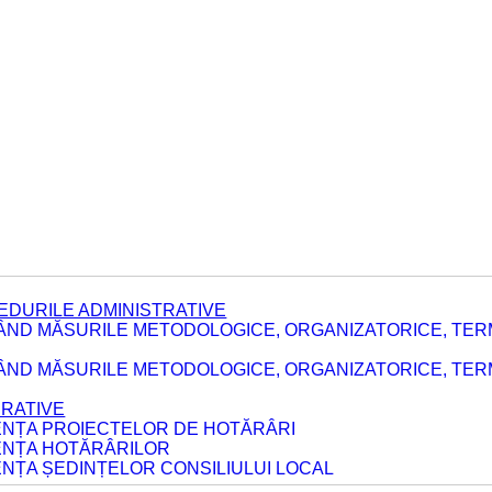
EDURILE ADMINISTRATIVE
ÂND MĂSURILE METODOLOGICE, ORGANIZATORICE, TER
E
ÂND MĂSURILE METODOLOGICE, ORGANIZATORICE, TERME
ERATIVE
DENȚA PROIECTELOR DE HOTĂRÂRI
DENȚA HOTĂRÂRILOR
ENȚA ȘEDINȚELOR CONSILIULUI LOCAL