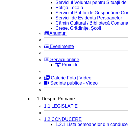
Serviciul Voluntar pentru Situații d
Poliția Locală
Serviciul Public de Gospodărire C
Servicii de Evidența Persoanelor
Cămin Cultural / Bibliotecă Comuna
Creșe, Grădinițe, Școli
Anunțuri
Evenimente
Servicii online
Proiecte
Galerie Foto | Video
Sedinte publice - Video
1. Despre Primarie
1.1 LEGISLAȚIE
1.2 CONDUCERE
1.2.1 Lista persoanelor din conduce