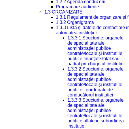
1.2.2 Agenda conducerii
Programare audiențe
1.3 ORGANIZARE
1.3.1 Regulament de organizare și 
1.3.2 Organigrama
1.3.3 Lista și datele de contact ale
autoritatea instituției
1.3.3.1 Structurile, organele
de specialitate ale
administrației publice
centrale/locale și instituțiile
publice finanțate total sau
parțial prin bugetul instituției
1.3.3.2 Structurile, organele
de specialitate ale
administrației publice
centrale/locale și instituțiile
publice coordonate de
conducătorul instituției
1.3.3.3 Structurile, organele
de specialitate ale
administrației publice
centrale/locale și instituțiile
publice aflate în subordinea
instituției