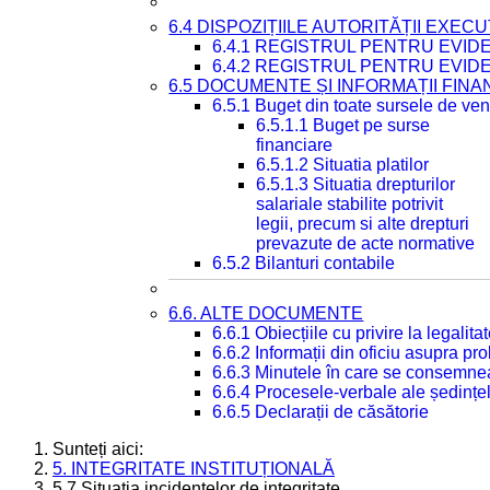
6.4 DISPOZIȚIILE AUTORITĂȚII EXECU
6.4.1 REGISTRUL PENTRU EVID
6.4.2 REGISTRUL PENTRU EVID
6.5 DOCUMENTE ȘI INFORMAȚII FIN
6.5.1 Buget din toate sursele de veni
6.5.1.1 Buget pe surse
financiare
6.5.1.2 Situatia platilor
6.5.1.3 Situatia drepturilor
salariale stabilite potrivit
legii, precum si alte drepturi
prevazute de acte normative
6.5.2 Bilanturi contabile
6.6. ALTE DOCUMENTE
6.6.1 Obiecțiile cu privire la legali
6.6.2 Informații din oficiu asupra p
6.6.3 Minutele în care se consemnea
6.6.4 Procesele-verbale ale ședințel
6.6.5 Declarații de căsătorie
Sunteți aici:
5. INTEGRITATE INSTITUȚIONALĂ
5.7 Situația incidentelor de integritate