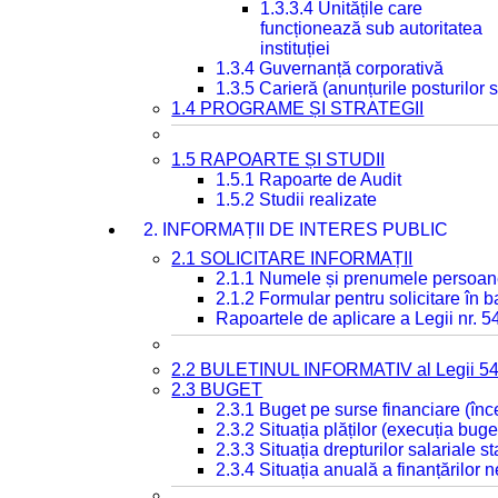
1.3.3.4 Unitățile care
funcționează sub autoritatea
instituției
1.3.4 Guvernanță corporativă
1.3.5 Carieră (anunțurile posturilor
1.4 PROGRAME ȘI STRATEGII
1.5 RAPOARTE ȘI STUDII
1.5.1 Rapoarte de Audit
1.5.2 Studii realizate
2. INFORMAȚII DE INTERES PUBLIC
2.1 SOLICITARE INFORMAȚII
2.1.1 Numele și prenumele persoan
2.1.2 Formular pentru solicitare în 
Rapoartele de aplicare a Legii nr. 
2.2 BULETINUL INFORMATIV al Legii 5
2.3 BUGET
2.3.1 Buget pe surse financiare (în
2.3.2 Situația plăților (execuția buge
2.3.3 Situația drepturilor salariale s
2.3.4 Situația anuală a finanțărilor