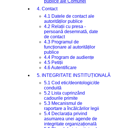
publice ale Comunei
4. Contact
4.1 Datele de contact ale
autorităților publice
4.2 Relații cu presa -
persoană desemnată, date
de contact
4.3 Programul de
funcționare al autorităților
publice
4.4 Program de audiențe
4.5 Petiții
4.6 Autentificare
5. INTEGRITATE INSTITUȚIONALĂ
5.1 Cod etic/deontologic/de
conduită
5.2 Lista cuprinzând
cadourile primite
5.3 Mecanismul de
raportare a încălcărilor legii
5.4 Declarația privind
asumarea unei agende de
integritate organizațională