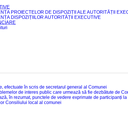
TIVE
ENȚA PROIECTELOR DE DISPOZIȚII ALE AUTORITĂȚII EXE
ENȚA DISPOZIȚIILOR AUTORITĂȚII EXECUTIVE
ANCIARE
turi
tate, efectuate în scris de secretarul general al Comunei
roblemelor de interes public care urmează să fie dezbătute de Con
ză, în rezumat, punctele de vedere exprimate de participanți la
or Consiliului local al comunei