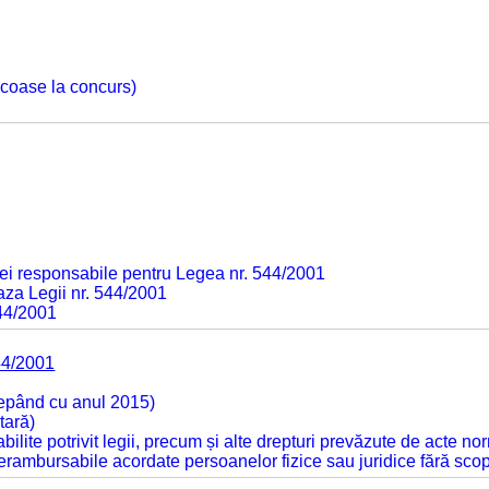
 scoase la concurs)
ei responsabile pentru Legea nr. 544/2001
baza Legii nr. 544/2001
544/2001
44/2001
cepând cu anul 2015)
tară)
tabilite potrivit legii, precum și alte drepturi prevăzute de acte no
 nerambursabile acordate persoanelor fizice sau juridice fără sco