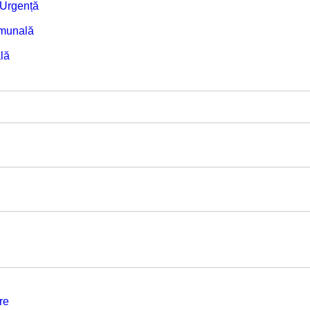
e Urgență
omunală
lă
re