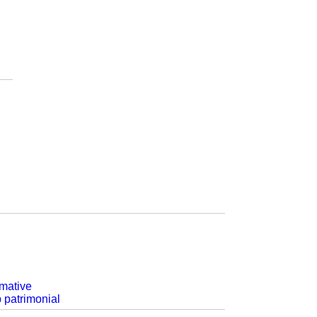
rmative
p patrimonial