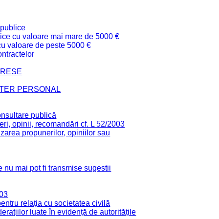
 publice
ublice cu valoare mai mare de 5000 €
 cu valoare de peste 5000 €
ntractelor
TERESE
CTER PERSONAL
onsultare publică
ri, opinii, recomandări cf. L 52/2003
zarea propunerilor, opiniilor sau
 nu mai pot fi transmise sugestii
003
tru relația cu societatea civilă
derațiilor luate în evidență de autoritățile