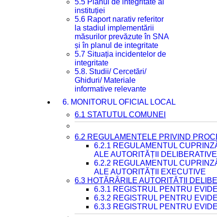
5.5 Planul de integritate al
instituției
5.6 Raport narativ referitor
la stadiul implementării
măsurilor prevăzute în SNA
și în planul de integritate
5.7 Situația incidentelor de
integritate
5.8. Studii/ Cercetări/
Ghiduri/ Materiale
informative relevante
6. MONITORUL OFICIAL LOCAL
6.1 STATUTUL COMUNEI
6.2 REGULAMENTELE PRIVIND PROC
6.2.1 REGULAMENTUL CUPRINZ
ALE AUTORITĂȚII DELIBERATIV
6.2.2 REGULAMENTUL CUPRINZ
ALE AUTORITĂȚII EXECUTIVE
6.3 HOTĂRÂRILE AUTORITĂȚII DELIB
6.3.1 REGISTRUL PENTRU EVI
6.3.2 REGISTRUL PENTRU EVI
6.3.3 REGISTRUL PENTRU EVID