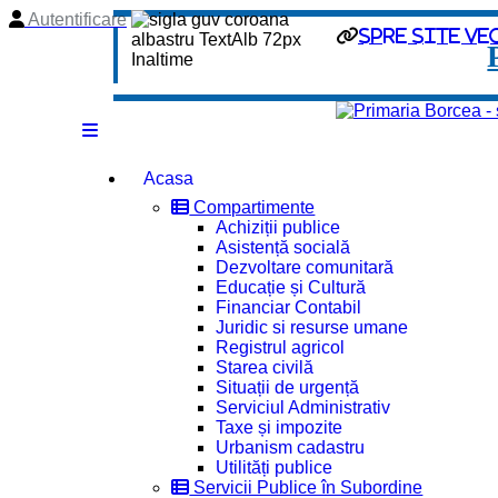
Autentificare
spre site ve
Acasa
Compartimente
Achiziții publice
Asistență socială
Dezvoltare comunitară
Educație și Cultură
Financiar Contabil
Juridic si resurse umane
Registrul agricol
Starea civilă
Situații de urgență
Serviciul Administrativ
Taxe și impozite
Urbanism cadastru
Utilități publice
Servicii Publice în Subordine