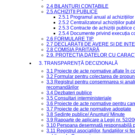
2.4 BILANȚURI CONTABILE
2.5 ACHIZIȚII PUBLICE
2.5.1 Programul anual al achizițiilor
2.5.2 Centralizatorul achizițiilor p
2.5.3 Contracte de achiziții publice
2.5.4 Documente privind execuția co
2.6 FORMULARE TIP
2.7 DECLARAȚII DE AVERE ȘI DE IN
2.8 COMISIA PARITARĂ
2.9. PROTECȚIA DATELOR CU CARA
3. TRANSPARENȚĂ DECIZIONALĂ
3.1 Proiecte de acte normative aflate în c
3.2 Formular pentru colectarea de propune
3.3 Registrul pentru consemnarea și anali
recomandărilor
3.4 Dezbateri publice
3.5 Consultari interministeriale
3.6 Proiecte de acte normative pentru care
3.7 Proiecte de acte normative adoptate
3.8 Ședințe publice/ Anunțuri/ Minute
3.9 Rapoarte de aplicare a Legii nr. 52/2
3.10 Persoana desemnată responsabilă pen
3.11 Registrul asociațiilor, fundațiilor și fe